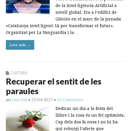
de la Intel·ligència Artificial a
nivell global. Era a l’edifici de
Glòries en el marc de la jornada
«Catalunya intel·ligent: IA per transformar el futur».
Organitzat per La Vanguardia i la…
Leer más →
CULTURA
Recuperar el sentit de les
paraules
por
Lluís Foix
•
21/04/2017
•
12 Comentarios
Dedicar un dia a la festa del
llibre i la rosa és un fet optimista.
Cap dels dos fa nosa i no hi ha
qui rebutgi l’afecte que