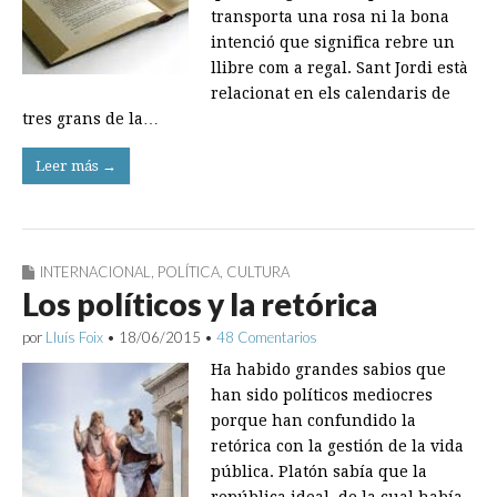
transporta una rosa ni la bona
intenció que significa rebre un
llibre com a regal. Sant Jordi està
relacionat en els calendaris de
tres grans de la…
Leer más →
INTERNACIONAL
,
POLÍTICA
,
CULTURA
Los políticos y la retórica
por
Lluís Foix
•
18/06/2015
•
48 Comentarios
Ha habido grandes sabios que
han sido políticos mediocres
porque han confundido la
retórica con la gestión de la vida
pública. Platón sabía que la