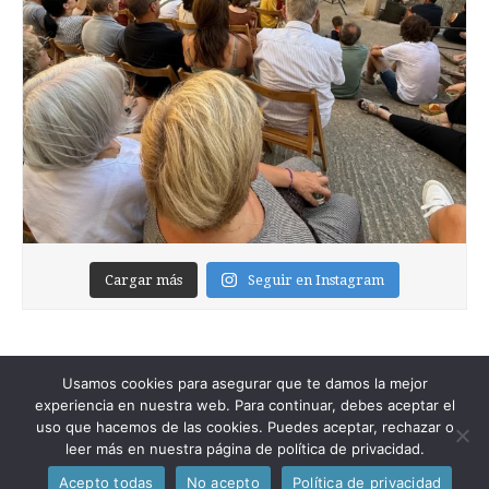
Cargar más
Seguir en Instagram
Usamos cookies para asegurar que te damos la mejor
experiencia en nuestra web. Para continuar, debes aceptar el
uso que hacemos de las cookies. Puedes aceptar, rechazar o
leer más en nuestra página de política de privacidad.
Copyright © 2026
Foixblog
. All Rights Reserved.
Acepto todas
No acepto
Política de privacidad
The Magazine Premium Theme by
bavotasan.com
.