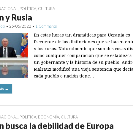
NACIONAL
,
POLÍTICA
,
CULTURA
n y Rusia
Foix
•
25/05/2022
•
1 Comments
En estas horas tan dramáticas para Ucrania es
frecuente oír las distinciones que se hacen ent
y los rusos. Naturalmente que son dos cosas dis
como cualquier comparación que se establezca
un gobernante y la historia de su pueblo. Andr
Malraux modificó una vieja sentencia que decí
cada pueblo o nación tiene…
ás →
NACIONAL
,
POLÍTICA
,
ECONOMÍA
,
CULTURA
n busca la debilidad de Europa