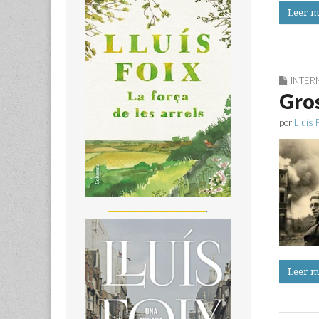
Leer m
INTER
Gros
por
Lluís 
_______________________
Leer m