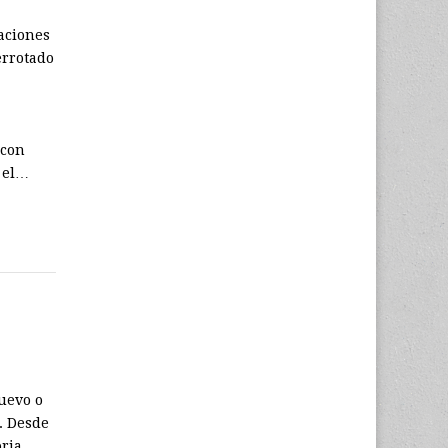
laciones
errotado
 con
 el…
uevo o
. Desde
oria