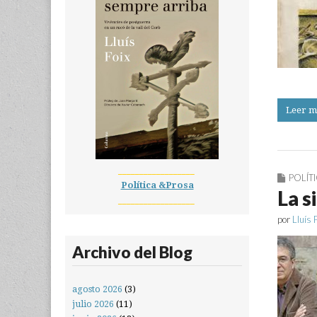
Leer m
__________________
POLÍT
Política &Prosa
La s
__________________
por
Lluís 
Archivo del Blog
agosto 2026
(3)
julio 2026
(11)