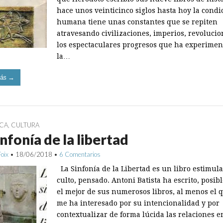
hace unos veinticinco siglos hasta hoy la condi
humana tiene unas constantes que se repiten
atravesando civilizaciones, imperios, revolucio
los espectaculares progresos que ha experime
la…
ás →
ICA
,
CULTURA
infonía de la libertad
Foix
•
18/06/2018
•
6 Comentarios
La Sinfonía de la Libertad es un libro estimula
culto, pensado. Antoni Batista ha escrito, posib
el mejor de sus numerosos libros, al menos el 
me ha interesado por su intencionalidad y por
contextualizar de forma lúcida las relaciones e