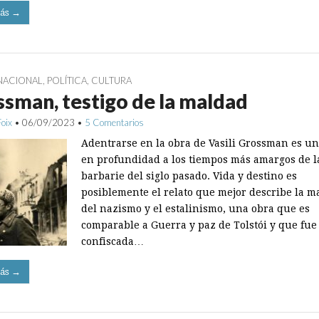
ás →
NACIONAL
,
POLÍTICA
,
CULTURA
sman, testigo de la maldad
Foix
•
06/09/2023
•
5 Comentarios
Adentrarse en la obra de Vasili Grossman es un
en profundidad a los tiempos más amargos de l
barbarie del siglo pasado. Vida y destino es
posiblemente el relato que mejor describe la m
del nazismo y el estalinismo, una obra que es
comparable a Guerra y paz de Tolstói y que fue
confiscada…
ás →