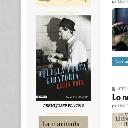
por
Lluís 
__________________
Leer m
INTER
Lo n
por
Lluís 
PREMI JOSEP PLA 2016
__________________