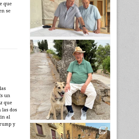
ce que
en se
las
Es un
tz que
 las dos
in al
Trump y