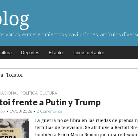
blog
as varias, entretenimientos y cavilaciones, artículos divers
ultura
Deportes
El autor
Libros del autor
ta:
Tolstoi
NACIONAL
,
POLÍTICA
,
CULTURA
toi frente a Putin y Trump
Foix
•
19/03/2026
•
2 Comentarios
La guerra no se libra en las ruedas de prensa n
tertulias de televisión. Se atribuye a Bertolt Bre
también a Erich Maria Remarque una reflexión