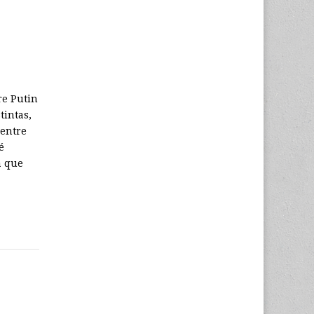
re Putin
tintas,
 entre
é
a que