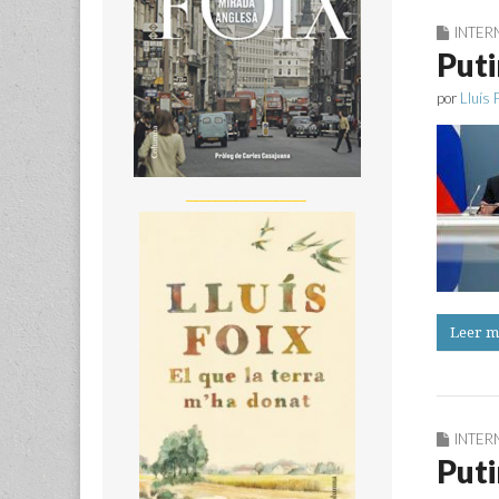
INTER
Puti
por
Lluís 
__________________
Leer m
INTER
Puti