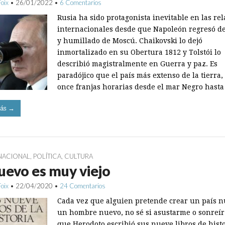
Foix
•
26/01/2022
•
6 Comentarios
Rusia ha sido protagonista inevitable en las re
internacionales desde que Napoleón regresó d
y humillado de Moscú. Chaikovski lo dejó
inmortalizado en su Obertura 1812 y Tolstói lo
describió magistralmente en Guerra y paz. Es
paradójico que el país más extenso de la tierra,
once franjas horarias desde el mar Negro hasta
ás →
NACIONAL
,
POLÍTICA
,
CULTURA
uevo es muy viejo
Foix
•
22/04/2020
•
24 Comentarios
Cada vez que alguien pretende crear un país n
un hombre nuevo, no sé si asustarme o sonreír
que Herodoto escribió sus nueve libros de hist