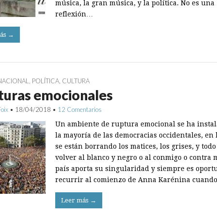
música, la gran música, y la política. No es una
reflexión…
ás →
NACIONAL
,
POLÍTICA
,
CULTURA
turas emocionales
Foix
•
18/04/2018
•
12 Comentarios
Un ambiente de ruptura emocional se ha insta
la mayoría de las democracias occidentales, en 
se están borrando los matices, los grises, y tod
volver al blanco y negro o al conmigo o contra 
país aporta su singularidad y siempre es oport
recurrir al comienzo de Anna Karénina cuand
Leer más →