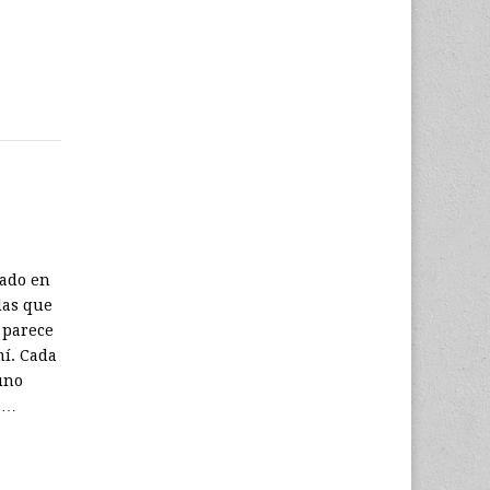
lado en
las que
o parece
mí. Cada
uno
o…