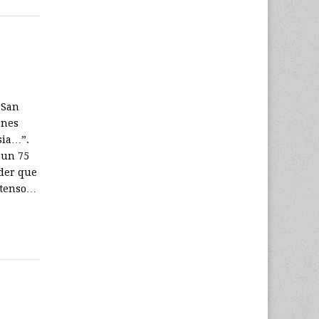
 San
anes
sia…”.
 un 75
íder que
extenso…