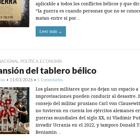
aplicable a todos los conflictos bélicos y que di
“la guerra es cuando personas que no se conoc
matan entre sí por…
Leer más →
NACIONAL
,
POLÍTICA
,
ECONOMÍA
nsión del tablero bélico
Foix
•
11/03/2026
•
5 Comentarios
Los planes militares que no dejan un espacio a 
improvisaciones pueden conducir al desastre. 
consejo del militar prusiano Carl von Clausewi
no tuvieron en cuenta los ejércitos alemanes en
guerras mundiales del siglo XX, ni Vladímir Put
invadir Ucrania en el 2022, y tampoco Donald 
Beniamin…