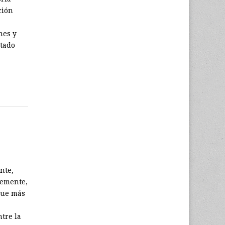
ción
nes y
ntado
nte,
lemente,
que más
ntre la