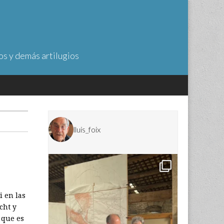
os y demás artilugios
lluis_foix
i en las
cht y
 que es