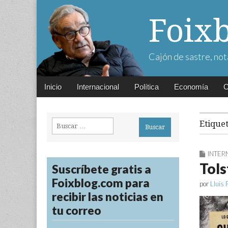
Foix
Cajón de sastre, not
Main
Skip
Inicio
Internacional
Política
Economía
C
menu
to
content
Buscar:
Etique
INTER
Tols
Suscríbete gratis a
Foixblog.com para
por
Lluís 
recibir las noticias en
tu correo