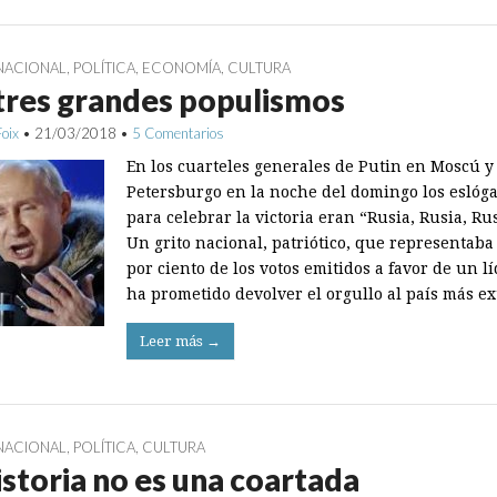
NACIONAL
,
POLÍTICA
,
ECONOMÍA
,
CULTURA
tres grandes populismos
Foix
•
21/03/2018
•
5 Comentarios
En los cuarteles generales de Putin en Moscú y
Petersburgo en la noche del domingo los eslóg
para celebrar la victoria eran “Rusia, Rusia, Ru
Un grito nacional, patriótico, que representaba
por ciento de los votos emitidos a favor de un l
ha prometido devolver el orgullo al país más 
Leer más →
NACIONAL
,
POLÍTICA
,
CULTURA
istoria no es una coartada