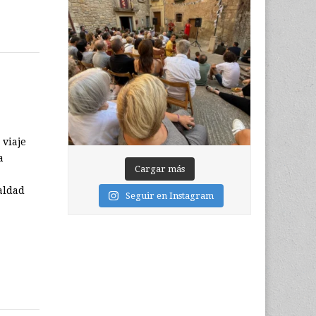
 viaje
a
Cargar más
aldad
Seguir en Instagram