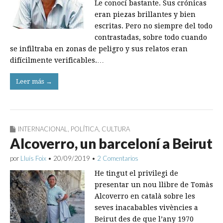
Le conocí bastante. Sus crónicas
eran piezas brillantes y bien
escritas. Pero no siempre del todo
contrastadas, sobre todo cuando
se infiltraba en zonas de peligro y sus relatos eran
difícilmente verificables.…
Leer más →
INTERNACIONAL
,
POLÍTICA
,
CULTURA
Alcoverro, un barceloní a Beirut
por
Lluís Foix
•
20/09/2019
•
2 Comentarios
He tingut el privilegi de
presentar un nou llibre de Tomàs
Alcoverro en català sobre les
seves inacabables vivències a
Beirut des de que l’any 1970