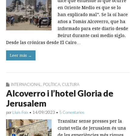
dice que entiende lo que ocurre
en Oriente Medio es que se lo
han explicado mal”. Se la oí hace
años a Tomàs Alcoverro, que ha
informado para este diario desde
Beirut durante casi medio siglo.
Desde las crónicas desde El Cairo…
Leer más →
INTERNACIONAL
,
POLÍTICA
,
CULTURA
Alcoverro i l’hotel Gloria de
Jerusalem
por
Lluís Foix
•
14/09/2023
•
5 Comentarios
Transitar sense presses per la
ciutat vella de Jerusalem és una
de les experiències més riques