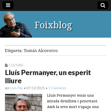
Foixblog
Etiqueta:
Tomás Alcoverro
CULTURA
Lluís Permanyer, un esperit
lliure
por
Lluís Foix
•
07/12/2025
•
1 Comments
Lluís Permanyer tenia una
mirada detallista i penetrant.
Amb la seva mort s’apaga una