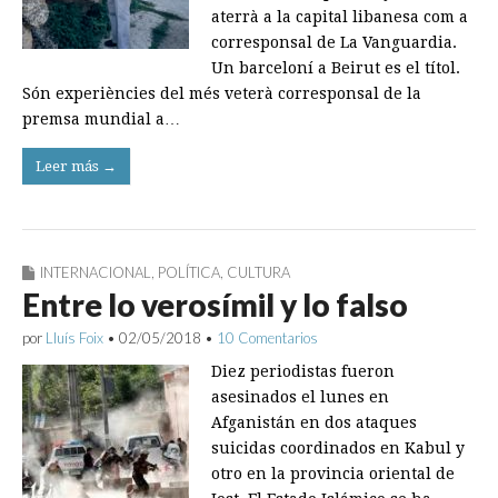
aterrà a la capital libanesa com a
corresponsal de La Vanguardia.
Un barceloní a Beirut es el títol.
Són experiències del més veterà corresponsal de la
premsa mundial a…
Leer más →
INTERNACIONAL
,
POLÍTICA
,
CULTURA
Entre lo verosímil y lo falso
por
Lluís Foix
•
02/05/2018
•
10 Comentarios
Diez periodistas fueron
asesinados el lunes en
Afganistán en dos ataques
suicidas coordinados en Kabul y
otro en la provincia oriental de