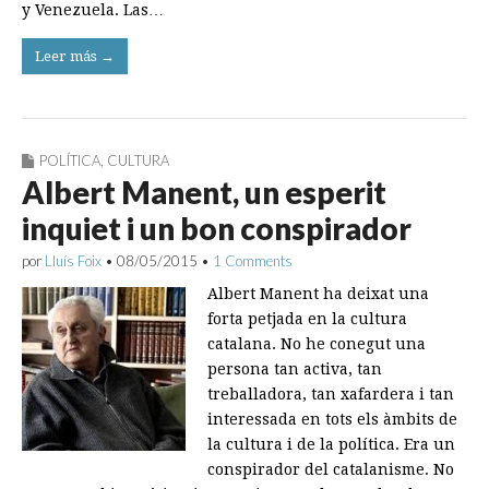
y Venezuela. Las…
Leer más →
POLÍTICA
,
CULTURA
Albert Manent, un esperit
inquiet i un bon conspirador
por
Lluís Foix
•
08/05/2015
•
1 Comments
Albert Manent ha deixat una
forta petjada en la cultura
catalana. No he conegut una
persona tan activa, tan
treballadora, tan xafardera i tan
interessada en tots els àmbits de
la cultura i de la política. Era un
conspirador del catalanisme. No