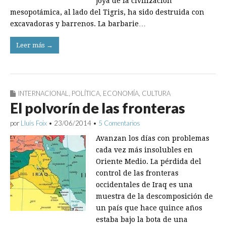
joya de la civilización
mesopotámica, al lado del Tigris, ha sido destruida con
excavadoras y barrenos. La barbarie…
Leer más →
INTERNACIONAL
,
POLÍTICA
,
ECONOMÍA
,
CULTURA
El polvorín de las fronteras
por
Lluís Foix
•
23/06/2014
•
5 Comentarios
Avanzan los días con problemas
cada vez más insolubles en
Oriente Medio. La pérdida del
control de las fronteras
occidentales de Iraq es una
muestra de la descomposición de
un país que hace quince años
estaba bajo la bota de una