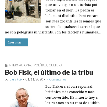
que un viatger o un turista pot
trobar en el món. La pedra és
l’element distintiu. Però encara
son més xocants les fesomies que
surten de qualsevol carrer i que
no son pelegrins ni visitants. Son les faccions humanes…
Leer más →
INTERNACIONAL
,
POLÍTICA
,
CULTURA
Bob Fisk, el último de la tribu
por
Lluís Foix
•
01/11/2020
•
7 Comentarios
Bob Fisk era el corresponsal
británico más conocido y más
controvertido. Ha muerto hoy a
los 74 años en su casa de Dublín.