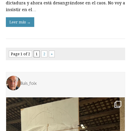
dictadura y ahora está desangrándose en el caos. No voy a
insistir en el…
Leer más →
Page 1 of 2
1
2
»
lluis_foix