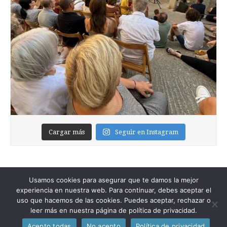
Cargar más
Seguir en Instagram
Usamos cookies para asegurar que te damos la mejor
experiencia en nuestra web. Para continuar, debes aceptar el
uso que hacemos de las cookies. Puedes aceptar, rechazar o
leer más en nuestra página de política de privacidad.
Copyright © 2026
Foixblog
. All Rights Reserved.
Acepto todas
No acepto
Política de privacidad
The Magazine Premium Theme by
bavotasan.com
.