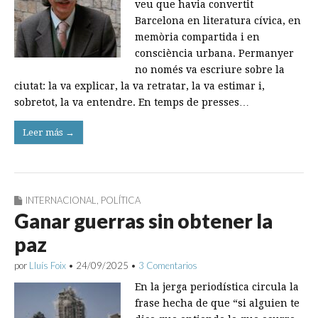
veu que havia convertit
Barcelona en literatura cívica, en
memòria compartida i en
consciència urbana. Permanyer
no només va escriure sobre la
ciutat: la va explicar, la va retratar, la va estimar i,
sobretot, la va entendre. En temps de presses…
Leer más →
INTERNACIONAL
,
POLÍTICA
Ganar guerras sin obtener la
paz
por
Lluís Foix
•
24/09/2025
•
3 Comentarios
En la jerga periodística circula la
frase hecha de que “si alguien te