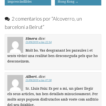
imprescindibles
Hong Kong →
navigation
2 comentarios por “
Alcoverro, un
barceloní a Beirut
”
Sinera
dice:
21/09/2019 a las 22:14
Molt bo. Vas desgranant les paraules i et
sents vivint una realitat ben desconeguda pels que ho
desconeixem.
Albert.
dice:
21/09/2019 a las 07:58
Sr. Lluis Foix: Es per a mi, un plaer llegir
els seus articles, tan ben detallats minuciosament. Per
molts anys poguem disfrutarlos amb voste com anfitrio
del seu foixblog.