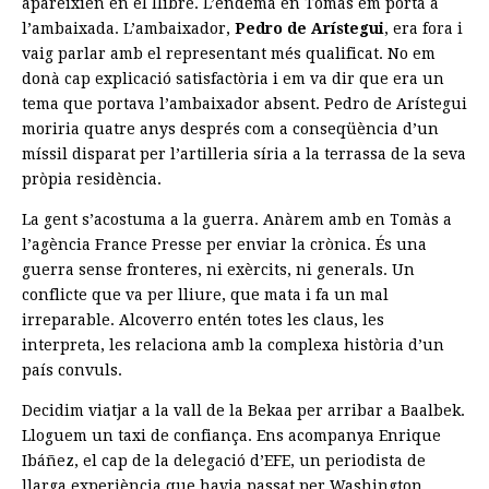
apareixien en el llibre. L’endemà en Tomàs em portà a
l’ambaixada. L’ambaixador,
Pedro de Arístegui
, era fora i
vaig parlar amb el representant més qualificat. No em
donà cap explicació satisfactòria i em va dir que era un
tema que portava l’ambaixador absent. Pedro de Arístegui
moriria quatre anys després com a conseqüència d’un
míssil disparat per l’artilleria síria a la terrassa de la seva
pròpia residència.
La gent s’acostuma a la guerra. Anàrem amb en Tomàs a
l’agència France Presse per enviar la crònica. És una
guerra sense fronteres, ni exèrcits, ni generals. Un
conflicte que va per lliure, que mata i fa un mal
irreparable. Alcoverro entén totes les claus, les
interpreta, les relaciona amb la complexa història d’un
país convuls.
Decidim viatjar a la vall de la Bekaa per arribar a Baalbek.
Lloguem un taxi de confiança. Ens acompanya Enrique
Ibáñez, el cap de la delegació d’EFE, un periodista de
llarga experiència que havia passat per Washington,