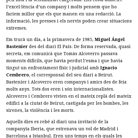
l’excel·lència d’un company i molts pensem que ho
faríem millor que els que manen en una redacció. La
informació, les presses i els nervis poden crear situacions
extremes.
Em trucà un dia, a la primavera de 1985,
Miguel Ángel
Bastenier
des del diari El País. De forma reservada, quasi
secreta, em comunicà que Tomàs Alcoverro passava
moments difícils, que havia perdut l’esma i que havia
tingut un enfrontament físic i judicial amb
Ignacio
Cembrero
, el corresponsal del seu diari a Beirut.
Bastenier i Alcoverro eren companys i amics des de feia
molts anys. Tots dos eren i són internacionalistes.
Alcoverro i Cembrero vivien en el mateix replà del mateix
edifici a la ciutat de Beirut, castigada per les bombes, les
sirenes, la violència i les morts.
Aquells dies es rebé al diari una invitació de la
companyia Iberia, que estrenava un vol de Madrid i
Barcelona a Istanbul. Eren uns temps en els quals les