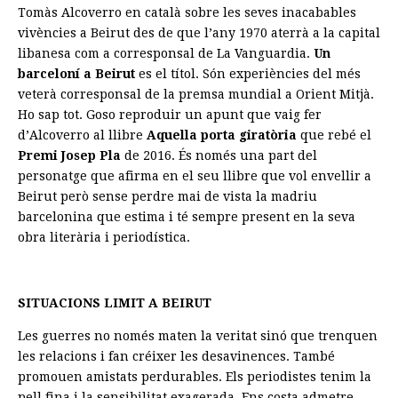
Tomàs Alcoverro en català sobre les seves inacabables
vivències a Beirut des de que l’any 1970 aterrà a la capital
libanesa com a corresponsal de La Vanguardia.
Un
barceloní a Beirut
es el títol. Són experiències del més
veterà corresponsal de la premsa mundial a Orient Mitjà.
Ho sap tot. Goso reproduir un apunt que vaig fer
d’Alcoverro al llibre
Aquella porta giratòria
que rebé el
Premi Josep Pla
de 2016. És només una part del
personatge que afirma en el seu llibre que vol envellir a
Beirut però sense perdre mai de vista la madriu
barcelonina que estima i té sempre present en la seva
obra literària i periodística.
SITUACIONS LIMIT A BEIRUT
Les guerres no només maten la veritat sinó que trenquen
les relacions i fan créixer les desavinences. També
promouen amistats perdurables. Els periodistes tenim la
pell fina i la sensibilitat exagerada. Ens costa admetre