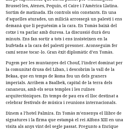
Brussel·les, Atenes, Pequín, el Caire i l’Amèrica Llatina.
Sortim de matinada. Els controls són constants. En una
d’aquelles aturades, un milicià arrossegà un palestí i ens
demanà que li peguéssim a la cara. En Tomàs baixà del
cotxe i va parlar amb duresa. La discussió durà deu
minuts. Ens fan sortir a tots i ens insisteixen en la
bufetada a la cara del palestí presoner. Aconseguim fer
camí sense tocar-lo. Gran èxit diplomàtic d’en Tomàs.
Pugem per les muntanyes del Chouf, l’indret dominat per
la comunitat drusa del Líban, i descobrim la vall de la
Bekaa, que en temps de Roma fou un dels graners
imperials. Arribem a Baalbek, capital de la terra dels
cananeus, amb els seus temples i les ruïnes
arquitectòniques. En temps de pau era el lloc destinat a
celebrar festivals de música i reunions internacionals.
Dinem a l’hotel Palmira. En Tomàs m’ensenya el llibre de
signatures i la firma que estampà el rei Alfons XIII en una
visita als anys vint del segle passat. Pregunto a Enrique