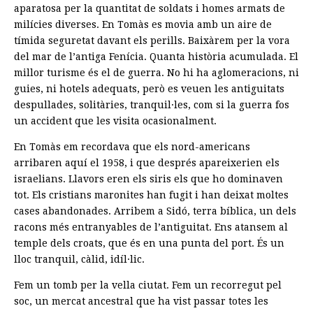
aparatosa per la quantitat de soldats i homes armats de
milícies diverses. En Tomàs es movia amb un aire de
tímida seguretat davant els perills. Baixàrem per la vora
del mar de l’antiga Fenícia. Quanta història acumulada. El
millor turisme és el de guerra. No hi ha aglomeracions, ni
guies, ni hotels adequats, però es veuen les antiguitats
despullades, solitàries, tranquil·les, com si la guerra fos
un accident que les visita ocasionalment.
En Tomàs em recordava que els nord-americans
arribaren aquí el 1958, i que després apareixerien els
israelians. Llavors eren els siris els que ho dominaven
tot. Els cristians maronites han fugit i han deixat moltes
cases abandonades. Arribem a Sidó, terra bíblica, un dels
racons més entranyables de l’antiguitat. Ens atansem al
temple dels croats, que és en una punta del port. És un
lloc tranquil, càlid, idíl·lic.
Fem un tomb per la vella ciutat. Fem un recorregut pel
soc, un mercat ancestral que ha vist passar totes les