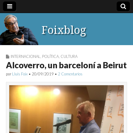
Foixblog
INTERNACIONAL
,
POLÍTICA
,
CULTURA
Alcoverro, un barceloní a Beirut
por
Lluís Foix
•
20/09/2019
•
2 Comentarios