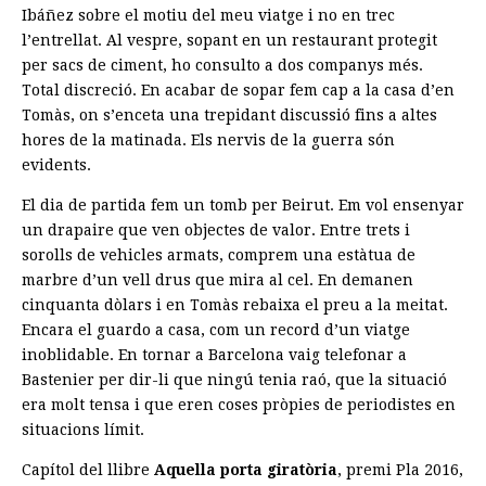
Ibáñez sobre el motiu del meu viatge i no en trec
l’entrellat. Al vespre, sopant en un restaurant protegit
per sacs de ciment, ho consulto a dos companys més.
Total discreció. En acabar de sopar fem cap a la casa d’en
Tomàs, on s’enceta una trepidant discussió fins a altes
hores de la matinada. Els nervis de la guerra són
evidents.
El dia de partida fem un tomb per Beirut. Em vol ensenyar
un drapaire que ven objectes de valor. Entre trets i
sorolls de vehicles armats, comprem una estàtua de
marbre d’un vell drus que mira al cel. En demanen
cinquanta dòlars i en Tomàs rebaixa el preu a la meitat.
Encara el guardo a casa, com un record d’un viatge
inoblidable. En tornar a Barcelona vaig telefonar a
Bastenier per dir-li que ningú tenia raó, que la situació
era molt tensa i que eren coses pròpies de periodistes en
situacions límit.
Capítol del llibre
Aquella porta giratòria
, premi Pla 2016,