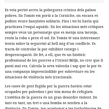
Es veia pertot arreu la polseguera crònica dels països
pobres. En Tomás em portà a la Corniche, on encara es
podien veure banyistes solitaris. Fins i tot hi havia qui
practicava l’esquí aquàtic. En les situacions més crítiques
sempre veus un personatge que es menja una taronja,
renta la roba o pren el sol. En Tomàs té una interessant
teoria sobre la seguretat al bell mig d’un conflicte. Es
tracta de controlar la por exhibint coratge i
despreocupació. De fet, a ell, que és un històric
professional de les guerres a l’Orient Mitjà, no crec que li
passi mai res. Calcula la seva valentia i sap que la por és
una companya imprescindible per sobreviure en les
situacions de violència més irracionals.
Les cases de gent fugida per la guerra havien estat
ocupades per palestins i per tota mena de refugiats.
L’estètica de la guerra és un gran desordre violent. De
tant en tant, un tret o una bomba se sentien a la
distància. En Tomàs, tan acostumat a les turbulències de