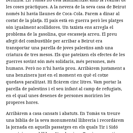
les coses pràctiques. A la nevera de la seva casa de Beirut
només hi havia llaunes de Coca-Cola. Parem a dinar al
costat de la platja. El país està en guerra però les platges
són igualment acollidores. Un taxista ens arregla el
problema de la gasolina, que escasseja arreu. El preu
afegit del combustible per arribar a Beirut era
transportar una parella de joves palestins amb una
criatura de tres mesos. Els que pateixen els efectes de les
guerres sovint són més solidaris, més persones, més
humans. Però no n’hi havia prou. Arribàrem justament a
una benzinera just en el moment en què el cotxe
quedava paralitzat. Hi ficàrem cinc litres. Vam portar la
parella de palestins i el seu infant al camp de refugiats,
en el qual unes desenes de persones moririen les
properes hores.
Arribàrem a casa cansats i abatuts. En Tomàs va treure
una bíblia de la seva monumental llibreria i recordàrem
la jornada en aquells passatges en els quals Tir i Sidó