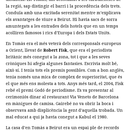
la regió, sap distingir el barri i la procedència dels trets.
Conduïa amb una excitada serenitat mentre m’explicava
els avantatges de viure a Beirut. Hi havia sacs de sorra
amuntegats a les entrades dels hotels que en un temps
acolliren famosos i rics d’Europa i dels Estats Units.
En Tomàs era el més veterà dels corresponsals europeus
a Orient, llevat de
Robert Fisk
, que era el periodista
britànic més conegut a la zona, tot i que a les seves
cròniques hi afegia algunes fantasies. Escrivia molt bé,
això sí. I tenia tots els premis possibles. Com a bon anglès,
tenia només una mica de complex de superioritat, que és
el que més ens molesta a tots. Anys més tard, el 2004, Fisk
rebé el premi Godó de periodisme. Es va presentar al
cerimoniós dinar al restaurant Via Veneto de Barcelona
en mànigues de camisa. Gairebé no va obrir la boca i
observava amb displicència la gent d’aquella trobada. Un
mal educat a qui ja havia conegut a Kabul el 1980.
La casa d’en Tomàs a Beirut era un espai ple de records