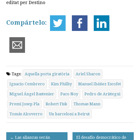
editat per Destino
Compártelo:
Tags:
Aquella porta giratòria
Ariel Sharon
Ignacio Cembrero
Kim Philby
Manuel Ibáñez Escofet
Miguel Ángel Bastenier
Paco Noy
Pedro de Arístegui
Premi Josep Pla
Robert Fisk
Thomas Mann
Tomás Alcoverro
Un barceloní a Beirut
Post
← Las alianzas serán
El desafío democrático de