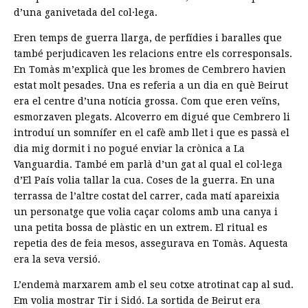
d’una ganivetada del col·lega.
Eren temps de guerra llarga, de perfídies i baralles que
també perjudicaven les relacions entre els corresponsals.
En Tomàs m’explicà que les bromes de Cembrero havien
estat molt pesades. Una es referia a un dia en què Beirut
era el centre d’una notícia grossa. Com que eren veïns,
esmorzaven plegats. Alcoverro em digué que Cembrero li
introduí un somnífer en el cafè amb llet i que es passà el
dia mig dormit i no pogué enviar la crònica a La
Vanguardia. També em parlà d’un gat al qual el col·lega
d’El País volia tallar la cua. Coses de la guerra. En una
terrassa de l’altre costat del carrer, cada matí apareixia
un personatge que volia caçar coloms amb una canya i
una petita bossa de plàstic en un extrem. El ritual es
repetia des de feia mesos, assegurava en Tomàs. Aquesta
era la seva versió.
L’endemà marxarem amb el seu cotxe atrotinat cap al sud.
Em volia mostrar Tir i Sidó. La sortida de Beirut era