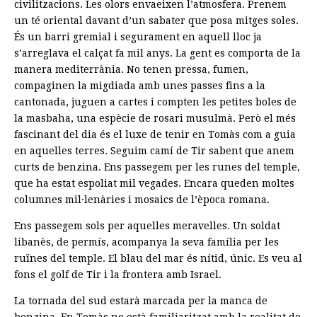
civilitzacions. Les olors envaeixen l’atmosfera. Prenem
un té oriental davant d’un sabater que posa mitges soles.
És un barri gremial i segurament en aquell lloc ja
s’arreglava el calçat fa mil anys. La gent es comporta de la
manera mediterrània. No tenen pressa, fumen,
compaginen la migdiada amb unes passes fins a la
cantonada, juguen a cartes i compten les petites boles de
la masbaha, una espècie de rosari musulmà. Però el més
fascinant del dia és el luxe de tenir en Tomàs com a guia
en aquelles terres. Seguim camí de Tir sabent que anem
curts de benzina. Ens passegem per les runes del temple,
que ha estat espoliat mil vegades. Encara queden moltes
columnes mil·lenàries i mosaics de l’època romana.
Ens passegem sols per aquelles meravelles. Un soldat
libanès, de permís, acompanya la seva família per les
ruïnes del temple. El blau del mar és nítid, únic. Es veu al
fons el golf de Tir i la frontera amb Israel.
La tornada del sud estarà marcada per la manca de
benzina. En Tomàs no està familiaritzat amb la realitat de