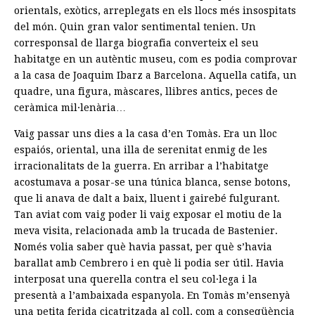
orientals, exòtics, arreplegats en els llocs més insospitats
del món. Quin gran valor sentimental tenien. Un
corresponsal de llarga biografia converteix el seu
habitatge en un autèntic museu, com es podia comprovar
a la casa de Joaquim Ibarz a Barcelona. Aquella catifa, un
quadre, una figura, màscares, llibres antics, peces de
ceràmica mil·lenària…
Vaig passar uns dies a la casa d’en Tomàs. Era un lloc
espaiós, oriental, una illa de serenitat enmig de les
irracionalitats de la guerra. En arribar a l’habitatge
acostumava a posar-se una túnica blanca, sense botons,
que li anava de dalt a baix, lluent i gairebé fulgurant.
Tan aviat com vaig poder li vaig exposar el motiu de la
meva visita, relacionada amb la trucada de Bastenier.
Només volia saber què havia passat, per què s’havia
barallat amb Cembrero i en què li podia ser útil. Havia
interposat una querella contra el seu col·lega i la
presentà a l’ambaixada espanyola. En Tomàs m’ensenyà
una petita ferida cicatritzada al coll, com a conseqüència