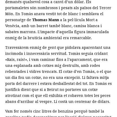
demanés qualsevol cosa a canvi d’un dòlar. Els
portamaletes són nombrosos i pesats als països del Tercer
Món. En Tomàs anava vestit tot de blanc i semblava el
personatge de
Thomas Mann
a la pel·lícula Mort a
Venècia, amb un barret també blanc, camisa blanca i
sabates marrons. L’impacte d’aquella figura immaculada
enmig de la brutícia ambiental era remarcable.
Travessàrem enmig de gent que pidolava aparentant una
incòmoda i innecessària servitud. Tomàs seguia cridant
«Rais, rais!», i vam caminar fins a l’aparcament, que era
una esplanada amb cotxes mig destruïts, amb rodes
rebentades i vidres trencats. El cotxe d’en Tomàs, o el que
un dia fou un cotxe, no era una excepció. Li faltava mitja
porta del darrere i estava desballestat del tot. En Tomàs es
justificà dient que si a Beirut no portaves un cotxe
atrotinat com el que ell exhibia et robaven totes les peces
abans d’arribar al vespre. Li costà un centenar de dòlars.
Vam fer només cinc litres de benzina perquè també la