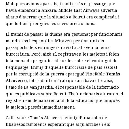
Molt pocs avions aparcats, i molt escàs el passatge que
havia embarcat a Ankara. Middle East Airways advertia
abans d’aterrar que la situació a Beirut era complicada i
que tothom prengués les seves precaucions.
El tràmit de passar la duana era gestionat per funcionaris
mandrosos i espaordits. Miraven per damunt els
passaports dels estrangers i aviat acabaven la feina
burocràtica. Però, això sí, registraven les maletes i feien
tota mena de preguntes absurdes sobre el contingut de
l’equipatge. Enmig d’aquella burocràcia de país assolat
per la corrupció de la guerra aparegué l’inefable
Tomàs
Alcoverro
, tot cridant en àrab que arribava el «rais»,
l’amo de La Vanguardia, el responsable de la informació
que es publicava sobre Beirut. Els funcionaris aturaren el
registre i em demanaren amb tota educació que tanqués
la maleta i passés immediatament.
Calia veure Tomàs Alcoverro enmig d’una colla de
libanesos famolencs esperant que algú arribés i els