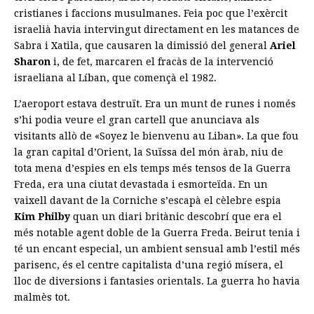
cristianes i faccions musulmanes. Feia poc que l’exèrcit
israelià havia intervingut directament en les matances de
Sabra i Xatila, que causaren la dimissió del general
Ariel
Sharon
i, de fet, marcaren el fracàs de la intervenció
israeliana al Líban, que començà el 1982.
L’aeroport estava destruït. Era un munt de runes i només
s’hi podia veure el gran cartell que anunciava als
visitants allò de «Soyez le bienvenu au Liban». La que fou
la gran capital d’Orient, la Suïssa del món àrab, niu de
tota mena d’espies en els temps més tensos de la Guerra
Freda, era una ciutat devastada i esmorteïda. En un
vaixell davant de la Corniche s’escapà el cèlebre espia
Kim Philby
quan un diari britànic descobrí que era el
més notable agent doble de la Guerra Freda. Beirut tenia i
té un encant especial, un ambient sensual amb l’estil més
parisenc, és el centre capitalista d’una regió mísera, el
lloc de diversions i fantasies orientals. La guerra ho havia
malmès tot.