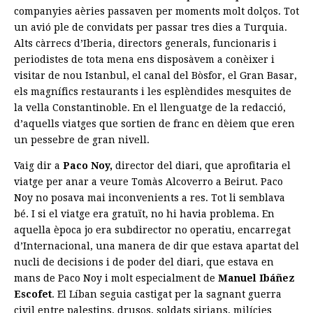
companyies aèries passaven per moments molt dolços. Tot
un avió ple de convidats per passar tres dies a Turquia.
Alts càrrecs d’Iberia, directors generals, funcionaris i
periodistes de tota mena ens disposàvem a conèixer i
visitar de nou Istanbul, el canal del Bòsfor, el Gran Basar,
els magnífics restaurants i les esplèndides mesquites de
la vella Constantinoble. En el llenguatge de la redacció,
d’aquells viatges que sortien de franc en dèiem que eren
un pessebre de gran nivell.
Vaig dir a
Paco Noy,
director del diari, que aprofitaria el
viatge per anar a veure Tomàs Alcoverro a Beirut. Paco
Noy no posava mai inconvenients a res. Tot li semblava
bé. I si el viatge era gratuït, no hi havia problema. En
aquella època jo era subdirector no operatiu, encarregat
d’Internacional, una manera de dir que estava apartat del
nucli de decisions i de poder del diari, que estava en
mans de Paco Noy i molt especialment de
Manuel Ibáñez
Escofet
. El Líban seguia castigat per la sagnant guerra
civil entre palestins, drusos, soldats sirians, milícies