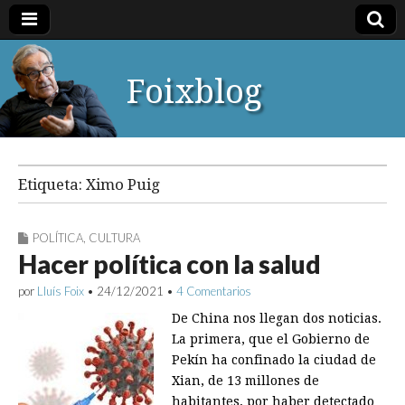
Foixblog
Etiqueta:
Ximo Puig
POLÍTICA
,
CULTURA
Hacer política con la salud
por
Lluís Foix
•
24/12/2021
•
4 Comentarios
De China nos llegan dos noticias.
La primera, que el Gobierno de
Pekín ha confinado la ciudad de
Xian, de 13 millones de
habitantes, por haber detectado