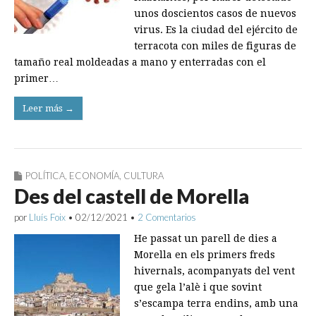
unos doscientos casos de nuevos
virus. Es la ciudad del ejército de
terracota con miles de figuras de
tamaño real moldeadas a mano y enterradas con el
primer…
Leer más →
POLÍTICA
,
ECONOMÍA
,
CULTURA
Des del castell de Morella
por
Lluís Foix
•
02/12/2021
•
2 Comentarios
He passat un parell de dies a
Morella en els primers freds
hivernals, acompanyats del vent
que gela l’alè i que sovint
s’escampa terra endins, amb una