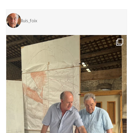
lluis_foix