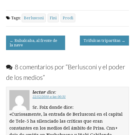
Tags:
Berlusconi
Fini
Prodi
Post
← Rubalcaba, al frente de
Trifulcas tripartitas →
la nave
navigation
8 comentarios por “
Berlusconi y el poder
de los medios
”
lector
dice:
22/12/2010 a las 00:31
Sr. Foix donde dice:
«Curiosamente, la entrada de Berlusconi en el capital
de Tele-5 ha silenciado las críticas que eran
constantes en los medios del ámbito de Prisa. Cnn+
deja de emitir en Nochebuena y Iñaki Gabilondo