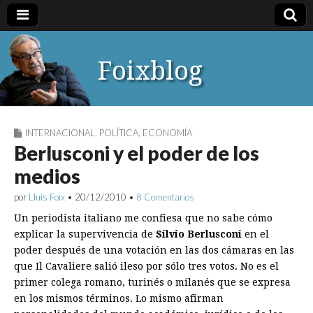
Foixblog
INTERNACIONAL
,
POLÍTICA
,
ECONOMÍA
Berlusconi y el poder de los
medios
por
Lluís Foix
•
20/12/2010
•
8 Comentarios
Un periodista italiano me confiesa que no sabe cómo
explicar la supervivencia de
Silvio Berlusconi
en el
poder después de una votación en las dos cámaras en las
que Il Cavaliere salió ileso por sólo tres votos. No es el
primer colega romano, turinés o milanés que se expresa
en los mismos términos. Lo mismo afirman