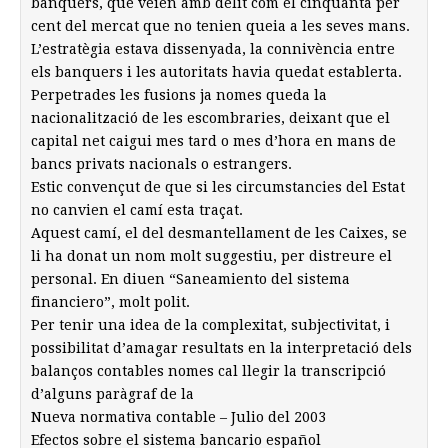
banquers, que veien amb delit com el cinquanta per
cent del mercat que no tenien queia a les seves mans.
L’estratègia estava dissenyada, la connivència entre
els banquers i les autoritats havia quedat establerta.
Perpetrades les fusions ja nomes queda la
nacionalització de les escombraries, deixant que el
capital net caigui mes tard o mes d’hora en mans de
bancs privats nacionals o estrangers.
Estic convençut de que si les circumstancies del Estat
no canvien el camí esta traçat.
Aquest camí, el del desmantellament de les Caixes, se
li ha donat un nom molt suggestiu, per distreure el
personal. En diuen “Saneamiento del sistema
financiero”, molt polit.
Per tenir una idea de la complexitat, subjectivitat, i
possibilitat d’amagar resultats en la interpretació dels
balanços contables nomes cal llegir la transcripció
d’alguns paràgraf de la
Nueva normativa contable – Julio del 2003
Efectos sobre el sistema bancario español