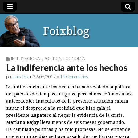
Foixblog
INTERNACIONAL
,
POLÍTICA
,
ECONOMÍA
La indiferencia ante los hechos
por
Lluís Foix
•
29/05/2012
•
14 Comentarios
La indiferencia ante los hechos ha sobrevolado la política
del país desde tiempos antiguos, pero si nos ceñimos a los
antecedentes inmediatos de la presente situación cabría
situar el desprecio a la realidad que hizo gala el
presidente
Zapatero
al negar la evidencia de la crisis.
Mariano Rajoy
lleva menos de seis meses gobernando.
Ha cambiado políticas y ha roto promesas. No se entiende
que en quince días se haya pasado de que Bankia gozara