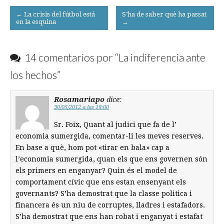
Post
← La crisis del fútbol está
S’ha de saber què ha passat
en la esquina
→
navigation
14 comentarios por “
La indiferencia ante
los hechos
”
Rosamariapo
dice:
30/05/2012 a las 19:00
Sr. Foix, Quant al judici que fa de l’
economia sumergida, comentar-li les meves reserves.
En base a què, hom pot «tirar en bala» cap a
l’economia sumergida, quan els que ens governen són
els primers en enganyar? Quin és el model de
comportament cívic que ens estan ensenyant els
governants? S’ha demostrat que la classe politica i
financera és un niu de corruptes, lladres i estafadors.
S’ha demostrat que ens han robat i enganyat i estafat