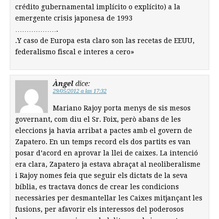
crédito gubernamental implícito o explícito) a la
emergente crisis japonesa de 1993
……………….
.Y caso de Europa esta claro son las recetas de EEUU,
federalismo fiscal e interes a cero»
Àngel
dice:
29/05/2012 a las 17:32
Mariano Rajoy porta menys de sis mesos
governant, com diu el Sr. Foix, però abans de les
eleccions ja havia arribat a pactes amb el govern de
Zapatero. En un temps record els dos partits es van
posar d’acord en aprovar la llei de caixes. La intenció
era clara, Zapatero ja estava abraçat al neoliberalisme
i Rajoy nomes feia que seguir els dictats de la seva
bíblia, es tractava doncs de crear les condicions
necessàries per desmantellar les Caixes mitjançant les
fusions, per afavorir els interessos del poderosos