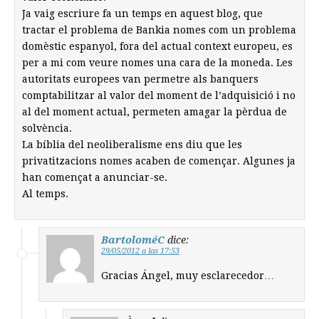
Ja vaig escriure fa un temps en aquest blog, que
tractar el problema de Bankia nomes com un problema
domèstic espanyol, fora del actual context europeu, es
per a mi com veure nomes una cara de la moneda. Les
autoritats europees van permetre als banquers
comptabilitzar al valor del moment de l’adquisició i no
al del moment actual, permeten amagar la pèrdua de
solvència.
La bíblia del neoliberalisme ens diu que les
privatitzacions nomes acaben de començar. Algunes ja
han començat a anunciar-se.
Al temps.
BartoloméC
dice:
29/05/2012 a las 17:53
Gracias Ángel, muy esclarecedor…