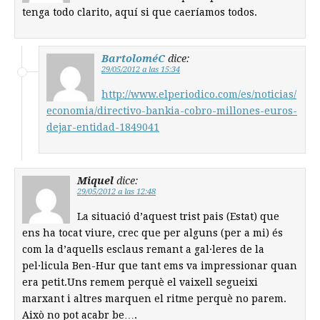
tenga todo clarito, aquí si que caeríamos todos.
BartoloméC
dice:
29/05/2012 a las 15:34
http://www.elperiodico.com/es/noticias/
economia/directivo-bankia-cobro-millones-euros-
dejar-entidad-1849041
Miquel
dice:
29/05/2012 a las 12:48
La situació d’aquest trist pais (Estat) que
ens ha tocat viure, crec que per alguns (per a mi) és
com la d’aquells esclaus remant a gal·leres de la
pel·licula Ben-Hur que tant ems va impressionar quan
era petit.Uns remem perquè el vaixell segueixi
marxant i altres marquen el ritme perquè no parem.
Això no pot acabr be….