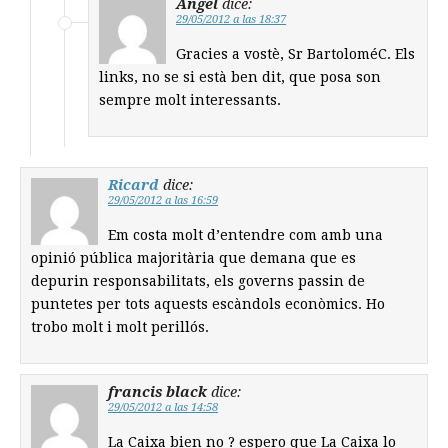
Àngel
dice:
29/05/2012 a las 18:37
Gracies a vostè, Sr BartoloméC. Els
links, no se si està ben dit, que posa son
sempre molt interessants.
Ricard
dice:
29/05/2012 a las 16:59
Em costa molt d’entendre com amb una
opinió pública majoritària que demana que es
depurin responsabilitats, els governs passin de
puntetes per tots aquests escàndols econòmics. Ho
trobo molt i molt perillós.
francis black
dice:
29/05/2012 a las 14:58
La Caixa bien no ? espero que La Caixa lo