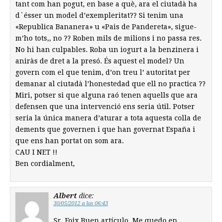
tant com han pogut, en base a què, ara el ciutadà ha
d`ésser un model d’exempleritat?? Si tenim una
«Republica Bananera» u «Pais de Pandereta», sigue-
m’ho tots,, no ?? Roben mils de milions i no passa res.
No hi han culpables. Roba un iogurt a la benzinera i
aniràs de dret a la presó. És aquest el model? Un
govern com el que tenim, d’on treu l’ autoritat per
demanar al ciutadà l’honestedad que ell no practica ??
Miri, potser si que alguna raó tenen aquells que ara
defensen que una intervenció ens seria útil. Potser
seria la única manera d’aturar a tota aquesta colla de
dements que governen i que han governat España i
que ens han portat on som ara.
CAU I NET !!
Ben cordialment,
Albert
dice:
30/05/2012 a las 06:43
Sr. Foix Buen artículo. Me quedo en