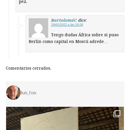
pez.
BartoloméC
dice:
29/05/2012 a las 20:58
Tengo dudas África sobre si puso
Berlín como capital en Moscú adrede…
Comentarios cerrados.
lluis_foix