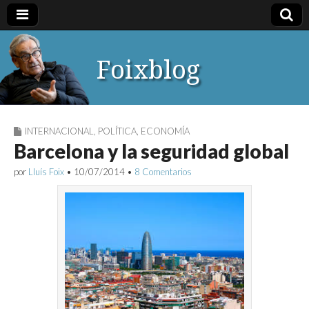
Foixblog
INTERNACIONAL
,
POLÍTICA
,
ECONOMÍA
Barcelona y la seguridad global
por
Lluís Foix
•
10/07/2014
•
8 Comentarios