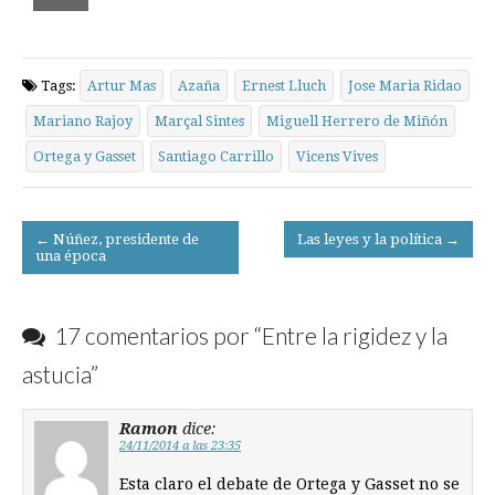
Tags:
Artur Mas
Azaña
Ernest Lluch
Jose Maria Ridao
Mariano Rajoy
Marçal Sintes
Miguell Herrero de Miñón
Ortega y Gasset
Santiago Carrillo
Vicens Vives
Post
← Núñez, presidente de
Las leyes y la política →
una época
navigation
17 comentarios por “
Entre la rigidez y la
astucia
”
Ramon
dice:
24/11/2014 a las 23:35
Esta claro el debate de Ortega y Gasset no se