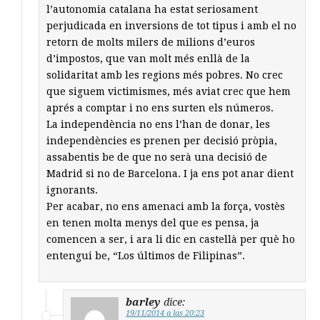
l’autonomia catalana ha estat seriosament
perjudicada en inversions de tot tipus i amb el no
retorn de molts milers de milions d’euros
d’impostos, que van molt més enllà de la
solidaritat amb les regions més pobres. No crec
que siguem victimismes, més aviat crec que hem
aprés a comptar i no ens surten els números.
La independència no ens l’han de donar, les
independències es prenen per decisió pròpia,
assabentis be de que no serà una decisió de
Madrid si no de Barcelona. I ja ens pot anar dient
ignorants.
Per acabar, no ens amenaci amb la força, vostès
en tenen molta menys del que es pensa, ja
comencen a ser, i ara li dic en castellà per què ho
entengui be, “Los últimos de Filipinas”.
barley
dice:
19/11/2014 a las 20:23