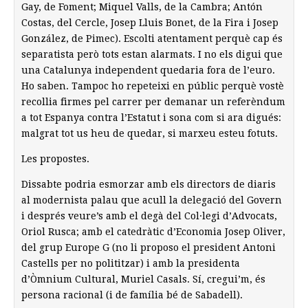
Gay, de Foment; Miquel Valls, de la Cambra; Antón
Costas, del Cercle, Josep Lluis Bonet, de la Fira i Josep
González, de Pimec). Escolti atentament perquè cap és
separatista però tots estan alarmats. I no els digui que
una Catalunya independent quedaria fora de l’euro.
Ho saben. Tampoc ho repeteixi en públic perquè vostè
recollia firmes pel carrer per demanar un referèndum
a tot Espanya contra l’Estatut i sona com si ara digués:
malgrat tot us heu de quedar, si marxeu esteu fotuts.
Les propostes.
Dissabte podria esmorzar amb els directors de diaris
al modernista palau que acull la delegació del Govern
i després veure’s amb el degà del Col·legi d’Advocats,
Oriol Rusca; amb el catedràtic d’Economia Josep Oliver,
del grup Europe G (no li proposo el president Antoni
Castells per no polititzar) i amb la presidenta
d’Òmnium Cultural, Muriel Casals. Sí, cregui’m, és
persona racional (i de família bé de Sabadell).