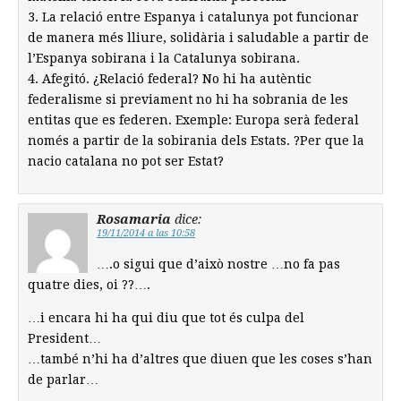
3. La relació entre Espanya i catalunya pot funcionar
de manera més lliure, solidària i saludable a partir de
l’Espanya sobirana i la Catalunya sobirana.
4. Afegitó. ¿Relació federal? No hi ha autèntic
federalisme si previament no hi ha sobrania de les
entitas que es federen. Exemple: Europa serà federal
només a partir de la sobirania dels Estats. ?Per que la
nacio catalana no pot ser Estat?
Rosamaria
dice:
19/11/2014 a las 10:58
….o sigui que d’això nostre …no fa pas
quatre dies, oi ??….
…i encara hi ha qui diu que tot és culpa del
President…
…també n’hi ha d’altres que diuen que les coses s’han
de parlar…