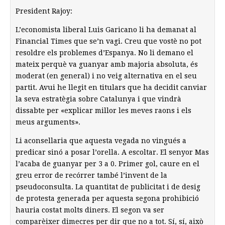
President Rajoy:
L’economista liberal Luis Garicano li ha demanat al
Financial Times que se’n vagi. Creu que vostè no pot
resoldre els problemes d’Espanya. No li demano el
mateix perquè va guanyar amb majoria absoluta, és
moderat (en general) i no veig alternativa en el seu
partit. Avui he llegit en titulars que ha decidit canviar
la seva estratègia sobre Catalunya i que vindrà
dissabte per «explicar millor les meves raons i els
meus arguments».
Li aconsellaria que aquesta vegada no vingués a
predicar sinó a posar l’orella. A escoltar. El senyor Mas
l’acaba de guanyar per 3 a 0. Primer gol, caure en el
greu error de recórrer també l’invent de la
pseudoconsulta. La quantitat de publicitat i de desig
de protesta generada per aquesta segona prohibició
hauria costat molts diners. El segon va ser
comparèixer dimecres per dir que no a tot. Sí, sí, això