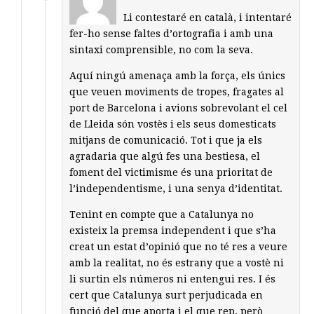
Li contestaré en català, i intentaré
fer-ho sense faltes d’ortografia i amb una
sintaxi comprensible, no com la seva.
Aquí ningú amenaça amb la força, els únics
que veuen moviments de tropes, fragates al
port de Barcelona i avions sobrevolant el cel
de Lleida són vostès i els seus domesticats
mitjans de comunicació. Tot i que ja els
agradaria que algú fes una bestiesa, el
foment del victimisme és una prioritat de
l’independentisme, i una senya d’identitat.
Tenint en compte que a Catalunya no
existeix la premsa independent i que s’ha
creat un estat d’opinió que no té res a veure
amb la realitat, no és estrany que a vostè ni
li surtin els números ni entengui res. I és
cert que Catalunya surt perjudicada en
funció del que aporta i el que rep, però