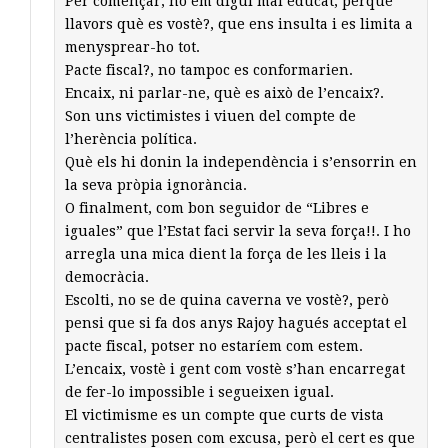
Per començar, no em digui mal educat, perquè
llavors què es vostè?, que ens insulta i es limita a
menysprear-ho tot.
Pacte fiscal?, no tampoc es conformarien.
Encaix, ni parlar-ne, què es això de l’encaix?.
Son uns victimistes i viuen del compte de
l’herència política.
Què els hi donin la independència i s’ensorrin en
la seva pròpia ignorància.
O finalment, com bon seguidor de “Libres e
iguales” que l’Estat faci servir la seva força!!. I ho
arregla una mica dient la força de les lleis i la
democràcia.
Escolti, no se de quina caverna ve vostè?, però
pensi que si fa dos anys Rajoy hagués acceptat el
pacte fiscal, potser no estaríem com estem.
L’encaix, vostè i gent com vostè s’han encarregat
de fer-lo impossible i segueixen igual.
El victimisme es un compte que curts de vista
centralistes posen com excusa, però el cert es que