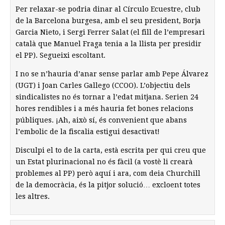
Per relaxar-se podria dinar al Círculo Ecuestre, club
de la Barcelona burgesa, amb el seu president, Borja
Garcia Nieto, i Sergi Ferrer Salat (el fill de l’empresari
català que Manuel Fraga tenia a la llista per presidir
el PP). Segueixi escoltant.
I no se n’hauria d’anar sense parlar amb Pepe Álvarez
(UGT) i Joan Carles Gallego (CCOO). L’objectiu dels
sindicalistes no és tornar a l’edat mitjana. Serien 24
hores rendibles i a més hauria fet bones relacions
públiques. ¡Ah, això sí, és convenient que abans
l’embolic de la fiscalia estigui desactivat!
Disculpi el to de la carta, està escrita per qui creu que
un Estat plurinacional no és fàcil (a vostè li crearà
problemes al PP) però aquí i ara, com deia Churchill
de la democràcia, és la pitjor solució… excloent totes
les altres.