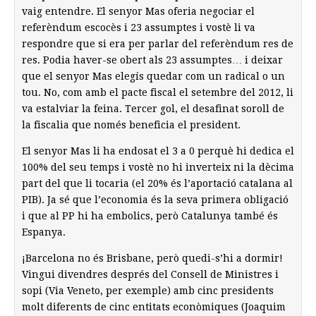
vaig entendre. El senyor Mas oferia negociar el
referèndum escocès i 23 assumptes i vostè li va
respondre que si era per parlar del referèndum res de
res. Podia haver-se obert als 23 assumptes… i deixar
que el senyor Mas elegís quedar com un radical o un
tou. No, com amb el pacte fiscal el setembre del 2012, li
va estalviar la feina. Tercer gol, el desafinat soroll de
la fiscalia que només beneficia el president.
El senyor Mas li ha endosat el 3 a 0 perquè hi dedica el
100% del seu temps i vostè no hi inverteix ni la dècima
part del que li tocaria (el 20% és l’aportació catalana al
PIB). Ja sé que l’economia és la seva primera obligació
i que al PP hi ha embolics, però Catalunya també és
Espanya.
¡Barcelona no és Brisbane, però quedi-s’hi a dormir!
Vingui divendres després del Consell de Ministres i
sopi (Via Veneto, per exemple) amb cinc presidents
molt diferents de cinc entitats econòmiques (Joaquim