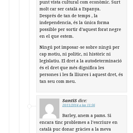
punt vista cultural com econòmic. Surt
molt car ser català a Espanya.
Després de tan de temps , la
independencia, és la única forma
possible per sortir d’aquest forat negre
en el que estem.
Ningú pot imposar-se sobre ningú per
cap motiu, ni politic, ni històric ni
legislatiu. El dret a la autodeterminació
és el dret que més dignifica les
persones i les fa lliures i aquest dret, és
tan seu com meu.
SantiS
dice:
20/11/2014 a las 11:56
Barley, anem a pams. Si
encara tinc problemes a l’escriure en
català puc donar gràcies a la meva