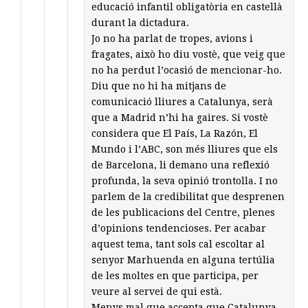
educació infantil obligatòria en castellà
durant la dictadura.
Jo no ha parlat de tropes, avions i
fragates, això ho diu vostè, que veig que
no ha perdut l’ocasió de mencionar-ho.
Diu que no hi ha mitjans de
comunicació lliures a Catalunya, serà
que a Madrid n’hi ha gaires. Si vostè
considera que El País, La Razón, El
Mundo i l’ABC, son més lliures que els
de Barcelona, li demano una reflexió
profunda, la seva opinió trontolla. I no
parlem de la credibilitat que desprenen
de les publicacions del Centre, plenes
d’opinions tendencioses. Per acabar
aquest tema, tant sols cal escoltar al
senyor Marhuenda en alguna tertúlia
de les moltes en que participa, per
veure al servei de qui està.
Menys mal que accepta que Catalunya