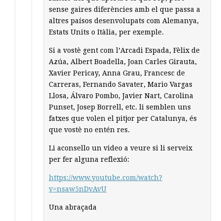
sense gaires diferències amb el que passa a
altres paísos desenvolupats com Alemanya,
Estats Units o Itàlia, per exemple.
Si a vostè gent com l’Arcadi Espada, Fèlix de
Azúa, Albert Boadella, Joan Carles Girauta,
Xavier Pericay, Anna Grau, Francesc de
Carreras, Fernando Savater, Mario Vargas
Llosa, Álvaro Pombo, Javier Nart, Carolina
Punset, Josep Borrell, etc. li semblen uns
fatxes que volen el pitjor per Catalunya, és
que vostè no entén res.
Li aconsello un video a veure si li serveix
per fer alguna reflexió:
https://www.youtube.com/watch?
v=nsaw5nDvAvU
Una abraçada