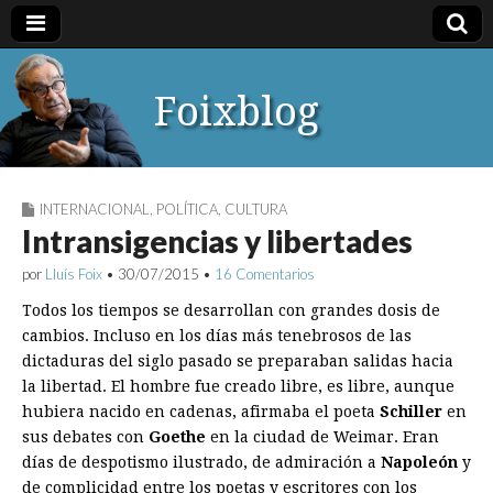
Foixblog
INTERNACIONAL
,
POLÍTICA
,
CULTURA
Intransigencias y libertades
por
Lluís Foix
•
30/07/2015
•
16 Comentarios
Todos los tiempos se desarrollan con grandes dosis de
cambios. Incluso en los días más tenebrosos de las
dictaduras del siglo pasado se preparaban salidas hacia
la libertad. El hombre fue creado libre, es libre, aunque
hubiera nacido en cadenas, afirmaba el poeta
Schiller
en
sus debates con
Goethe
en la ciudad de Weimar. Eran
días de despotismo ilustrado, de admiración a
Napoleón
y
de complicidad entre los poetas y escritores con los