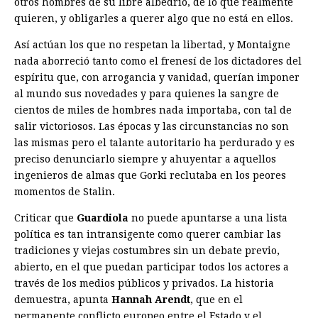
otros hombres de su libre albedrío, de lo que ­realmente
quieren, y obligarles a querer algo que no está en ellos.
Así actúan los que no respetan la libertad, y Montaigne
nada aborreció tanto como el frenesí de los dictadores del
espíritu que, con arrogancia y vanidad, querían imponer
al mundo sus novedades y para quienes la sangre de
cientos de miles de hombres nada importaba, con tal de
salir victoriosos. Las épocas y las circunstancias no son
las mismas pero el talante autoritario ha perdurado y es
preciso denunciarlo siempre y ahuyentar a aquellos
ingenieros de almas que Gorki reclutaba en los peores
momentos de Stalin.
Criticar que
Guardiola
no puede apuntarse a una lista
política es tan intransigente como querer cambiar las
tradiciones y viejas costumbres sin un debate previo,
abierto, en el que puedan participar todos los actores a
través de los medios públicos y privados. La historia
demuestra, apunta
Hannah Arendt
, que en el
permanente conflicto europeo entre el Estado y el