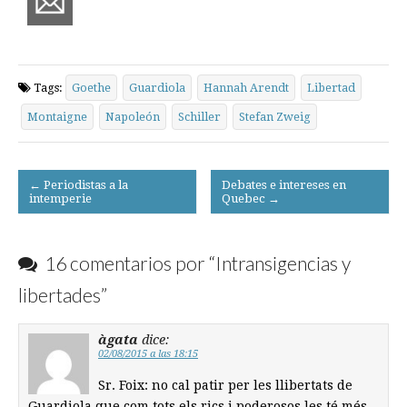
Tags:
Goethe
Guardiola
Hannah Arendt
Libertad
Montaigne
Napoleón
Schiller
Stefan Zweig
Post
← Periodistas a la
Debates e intereses en
intemperie
Quebec →
navigation
16 comentarios por “
Intransigencias y
libertades
”
àgata
dice:
02/08/2015 a las 18:15
Sr. Foix: no cal patir per les llibertats de
Guardiola que com tots els rics i poderosos les té més