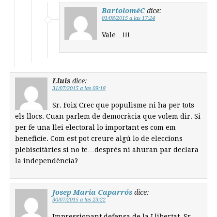
BartoloméC
dice:
01/08/2015 a las 17:24
Vale…!!!
Lluis
dice:
31/07/2015 a las 09:18
Sr. Foix Crec que populisme ni ha per tots
els llocs. Cuan parlem de democràcia que volem dir. Si
per fe una llei electoral lo important es com em
beneficie. Com est pot creure algú lo de eleccions
plebiscitàries si no te…després ni ahuran par declara
la independència?
Josep Maria Caparrós
dice:
30/07/2015 a las 23:22
Impressionant defensa de la Llibertat, Sr