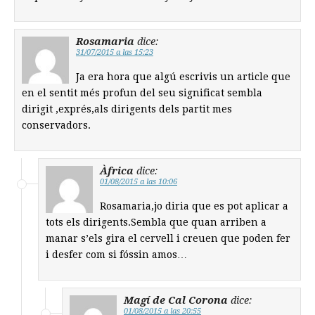
Rosamaria
dice:
31/07/2015 a las 15:23
Ja era hora que algú escrivis un article que
en el sentit més profun del seu significat sembla
dirigit ,exprés,als dirigents dels partit mes
conservadors.
Àfrica
dice:
01/08/2015 a las 10:06
Rosamaria,jo diria que es pot aplicar a
tots els dirigents.Sembla que quan arriben a
manar s’els gira el cervell i creuen que poden fer
i desfer com si fóssin amos…
Magí de Cal Corona
dice:
01/08/2015 a las 20:55