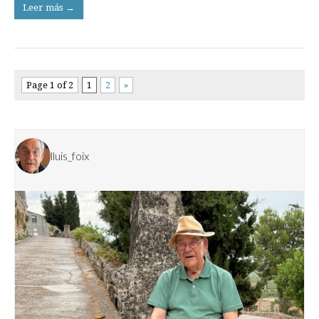
Leer más →
Page 1 of 2
1
2
»
lluis_foix