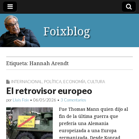
Foixblog
Etiqueta:
Hannah Arendt
INTERNACIONAL
,
POLÍTICA
,
ECONOMÍA
,
CULTURA
El retrovisor europeo
por
Lluís Foix
•
06/05/2026
•
3 Comentarios
Fue Thomas Mann quien dijo al
fin de la última guerra que
prefería una Alemania
europeizada a una Europa
germanizada. Desde Konrad