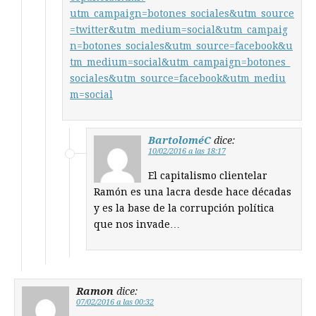
utm_campaign=botones_sociales&utm_source
=twitter&utm_medium=social&utm_campaig
n=botones_sociales&utm_source=facebook&u
tm_medium=social&utm_campaign=botones_
sociales&utm_source=facebook&utm_mediu
m=social
BartoloméC
dice:
10/02/2016 a las 18:17
El capitalismo clientelar
Ramón es una lacra desde hace décadas
y es la base de la corrupción política
que nos invade…
Ramon
dice:
07/02/2016 a las 00:32