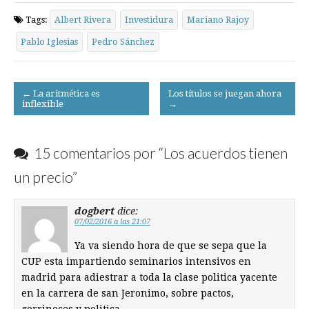
Tags:
Albert Rivera
Investidura
Mariano Rajoy
Pablo Iglesias
Pedro Sánchez
Post
← La aritmética es
Los títulos se juegan ahora
inflexible
→
navigation
15 comentarios por “
Los acuerdos tienen
un precio
”
dogbert
dice:
07/02/2016 a las 21:07
Ya va siendo hora de que se sepa que la
CUP esta impartiendo seminarios intensivos en
madrid para adiestrar a toda la clase politica yacente
en la carrera de san Jeronimo, sobre pactos,