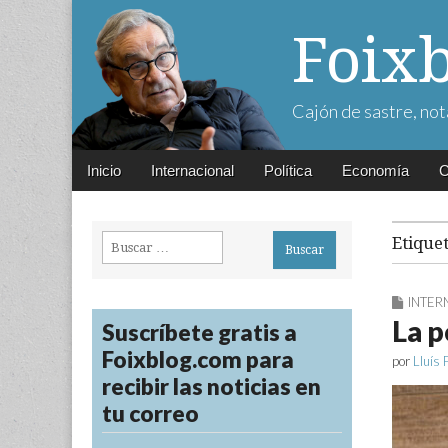
Foix
Cajón de sastre, not
Main
Skip
Inicio
Internacional
Política
Economía
C
menu
to
content
Buscar:
Etique
INTER
La p
Suscríbete gratis a
Foixblog.com para
por
Lluís 
recibir las noticias en
tu correo