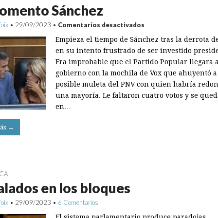
momento Sánchez
en
Foix
•
29/09/2023
•
Comentarios desactivados
El
Empieza el tiempo de Sánchez tras la derrota de
momento
Sánchez
en su intento frustrado de ser investido presid
Era improbable que el Partido Popular llegara 
gobierno con la mochila de Vox que ahuyentó a
posible muleta del PNV con quien habría redo
una mayoría. Le faltaron cuatro votos y se que
en…
ás →
ICA
alados en los bloques
Foix
•
29/09/2023
•
6 Comentarios
El sistema parlamentario produce paradojas