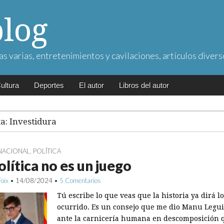
blog
as varias, entretenimientos y cavilaciones, artículos divers
ultura
Deportes
El autor
Libros del autor
ta:
Investidura
NACIONAL
,
POLÍTICA
olítica no es un juego
Foix
•
14/08/2024
•
5 Comentarios
Tú escribe lo que veas que la historia ya dirá l
ocurrido. Es un consejo que me dio Manu Legu
ante la carnicería humana en descomposición 