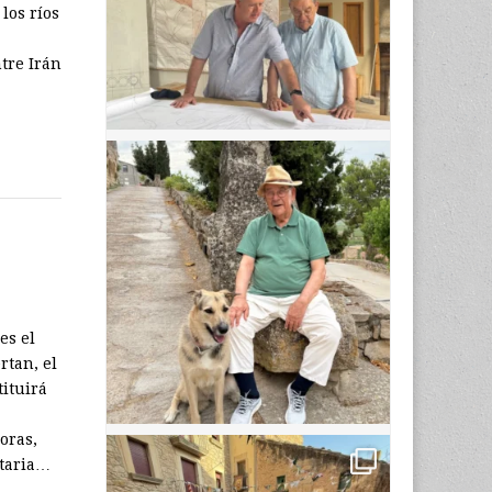
los ríos
tre Irán
es el
rtan, el
tituirá
oras,
ntaria…