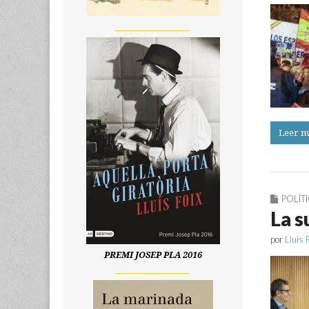
__________________
Leer m
POLÍT
La s
por
Lluís 
PREMI JOSEP PLA 2016
__________________