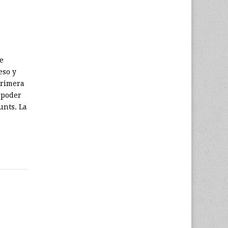
e
eso y
primera
 poder
unts. La