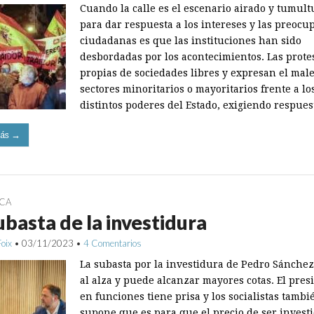
Cuando la calle es el escenario airado y tumult
para dar respuesta a los intereses y las preocu
ciudadanas es que las instituciones han sido
desbordadas por los acontecimientos. Las prote
propias de sociedades libres y expresan el male
sectores minoritarios o mayoritarios frente a lo
distintos poderes del Estado, exigiendo respue
ás →
ICA
ubasta de la investidura
Foix
•
03/11/2023
•
4 Comentarios
La subasta por la investidura de Pedro Sánchez
al alza y puede alcanzar mayores cotas. El pres
en funciones tiene prisa y los socialistas tambi
supone que es para que el precio de ser invest