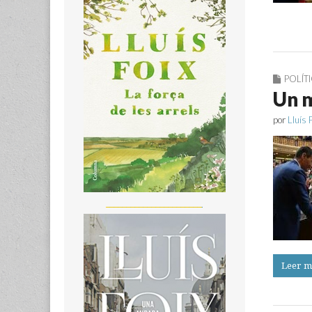
POLÍT
Un m
por
Lluís 
_______________________
Leer m