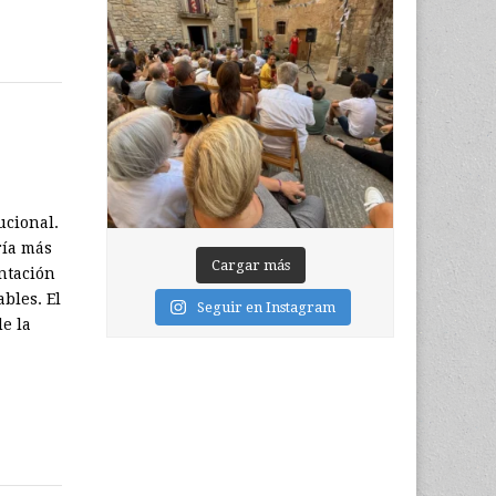
ucional.
ría más
Cargar más
ontación
bles. El
Seguir en Instagram
e la