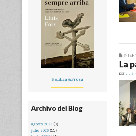
INTER
La p
__________________
por
Lluís 
Política &Prosa
__________________
Archivo del Blog
agosto 2026
(3)
julio 2026
(11)