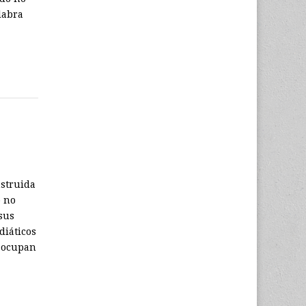
labra
nstruida
o no
sus
diáticos
e ocupan