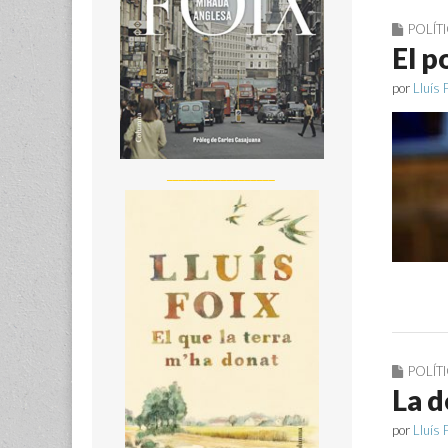
POLÍT
El p
por
Lluís 
__________________
POLÍT
La d
por
Lluís 