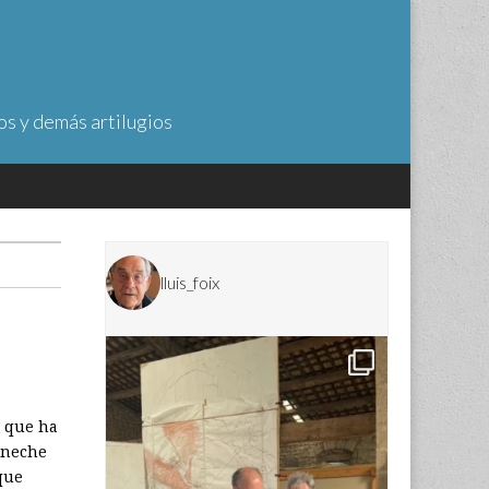
os y demás artilugios
lluis_foix
o que ha
ineche
que