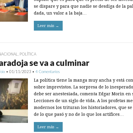
se dispare y para que nadie se desdiga de la pa
dada, un valor a la baja…
Leer más →
NACIONAL
,
POLÍTICA
aradoja se va a culminar
Foix
•
01/11/2023
•
4 Comentarios
La política tiene la manga muy ancha y está co
sobre imprevistos. La sorpresa de lo inesperad
debe ser anestesiada, comenta Edgar Morin en 
Lecciones de un siglo de vida. A los profetas me
modernos los trituran los historiadores, que s
de lo que pasó y no de lo que los artífices…
Leer más →