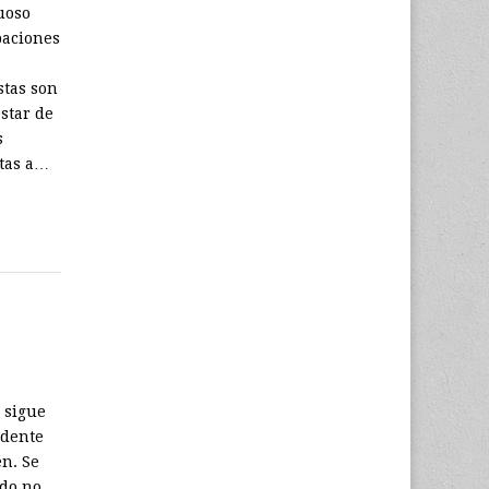
uoso
paciones
stas son
star de
s
stas a…
 sigue
idente
én. Se
ido no