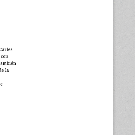
Carles
 con
 también
de la
a
ue