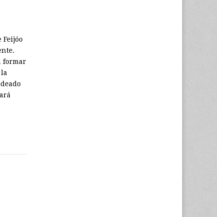
 Feijóo
ente.
a formar
 la
ndeado
dará