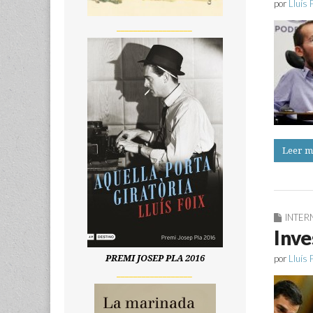
por
Lluís 
__________________
Leer m
INTER
Inve
por
Lluís 
PREMI JOSEP PLA 2016
__________________