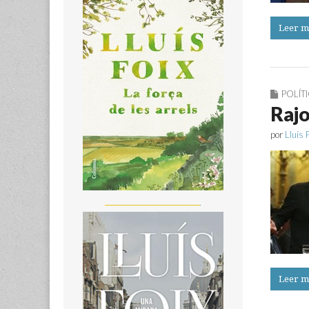
Leer m
POLÍT
Rajo
por
Lluís 
_______________________
Leer m