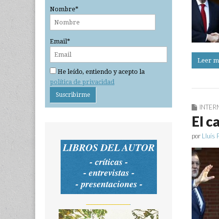
Nombre*
Email*
Leer m
He leído, entiendo y acepto la
política de privacidad
INTER
El c
por
Lluís 
_______________