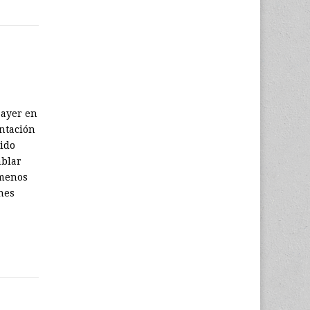
 ayer en
entación
lido
ablar
 menos
nes