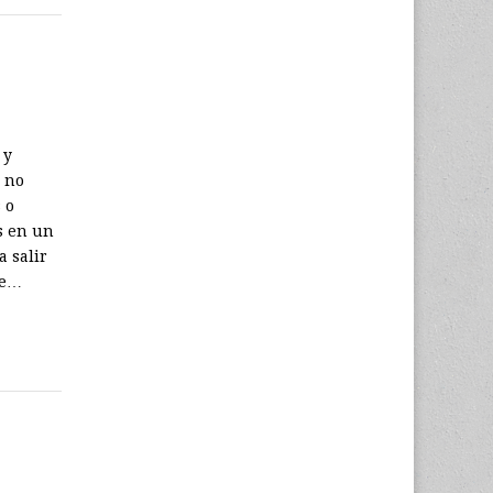
 y
o no
 o
s en un
a salir
de…