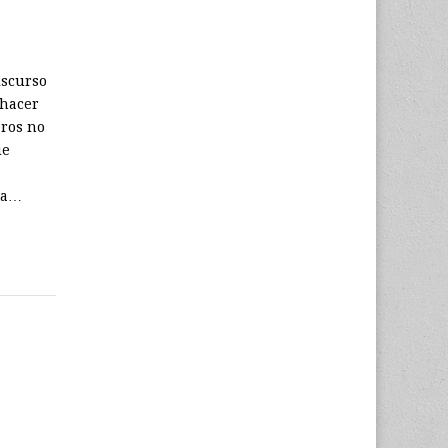
iscurso
 hacer
eros no
ue
va…