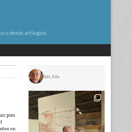
os y demás artilugios
lluis_foix
 un piso
el
caños en