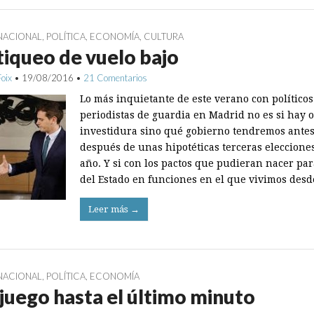
NACIONAL
,
POLÍTICA
,
ECONOMÍA
,
CULTURA
tiqueo de vuelo bajo
Foix
•
19/08/2016
•
21 Comentarios
Lo más inquietante de este verano con políticos
periodistas de guardia en Madrid no es si hay 
investidura sino qué gobierno tendremos antes
después de unas hipotéticas terceras eleccione
año. Y si con los pactos que pudieran nacer par
del Estado en funciones en el que vivimos des
Leer más →
NACIONAL
,
POLÍTICA
,
ECONOMÍA
juego hasta el último minuto