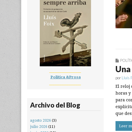
POLÍT
Una 
__________________
Política &Prosa
por
Lluís 
__________________
El relo
horas y
para co
Archivo del Blog
explíci
que des
agosto 2026
(3)
Leer m
julio 2026
(11)