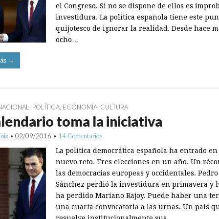
el Congreso. Si no se dispone de ellos es impro
investidura. La política española tiene este pun
quijotesco de ignorar la realidad. Desde hace m
ocho…
ás →
NACIONAL
,
POLÍTICA
,
ECONOMÍA
,
CULTURA
alendario toma la iniciativa
Foix
•
02/09/2016
•
14 Comentarios
La política democrática española ha entrado en
nuevo reto. Tres elecciones en un año. Un réco
las democracias europeas y occidentales. Pedro
Sánchez perdió la investidura en primavera y h
ha perdido Mariano Rajoy. Puede haber una ter
una cuarta convocatoria a las urnas. Un país q
resuelve institucionalmente sus…