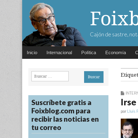
Foix
Cajón de sastre, not
Main
Skip
Inicio
Internacional
Política
Economía
C
menu
to
content
Buscar:
Etique
INTER
Irse
Suscríbete gratis a
Foixblog.com para
por
Lluís 
recibir las noticias en
tu correo