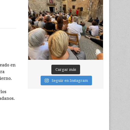
reado en
Cargar más
ara
ierno.
Seguir en Instagram
rlos
adanos.