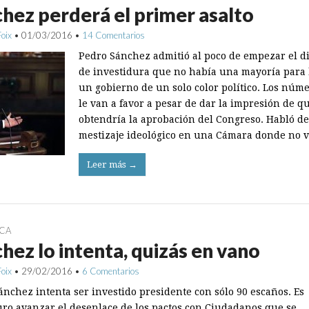
hez perderá el primer asalto
Foix
•
01/03/2016
•
14 Comentarios
Pedro Sánchez admitió al poco de empezar el d
de investidura que no había una mayoría para
un gobierno de un solo color político. Los núm
le van a favor a pesar de dar la impresión de q
obtendría la aprobación del Congreso. Habló de
mestizaje ideológico en una Cámara donde no 
Leer más →
ICA
hez lo intenta, quizás en vano
Foix
•
29/02/2016
•
6 Comentarios
ánchez intenta ser investido presidente con sólo 90 escaños. Es
ro avanzar el desenlace de los pactos con Ciudadanos que se