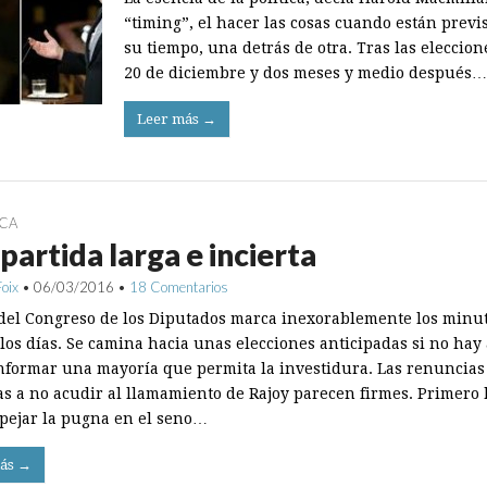
“timing”, el hacer las cosas cuando están previs
su tiempo, una detrás de otra. Tras las eleccion
20 de diciembre y dos meses y medio después…
Leer más →
ICA
partida larga e incierta
Foix
•
06/03/2016
•
18 Comentarios
j del Congreso de los Diputados marca inexorablemente los minut
 los días. Se camina hacia unas elecciones anticipadas si no hay
nformar una mayoría que permita la investidura. Las renuncias
tas a no acudir al llamamiento de Rajoy parecen firmes. Primero
pejar la pugna en el seno…
ás →