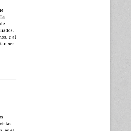
ue
 La
ble
liados.
os. Y al
rían ser
os
vistas.
n, es el