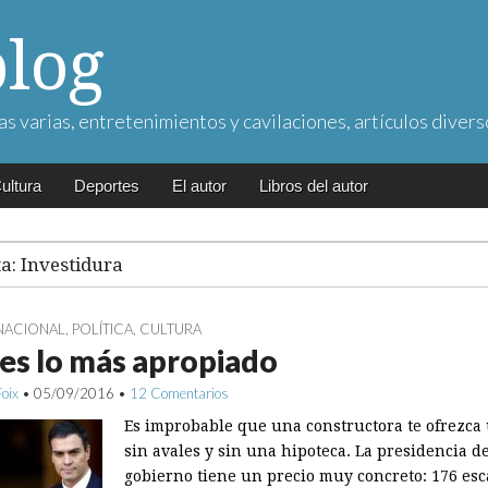
blog
as varias, entretenimientos y cavilaciones, artículos divers
ultura
Deportes
El autor
Libros del autor
ta:
Investidura
NACIONAL
,
POLÍTICA
,
CULTURA
 es lo más apropiado
Foix
•
05/09/2016
•
12 Comentarios
Es improbable que una constructora te ofrezca
sin avales y sin una hipoteca. La presidencia d
gobierno tiene un precio muy concreto: 176 es