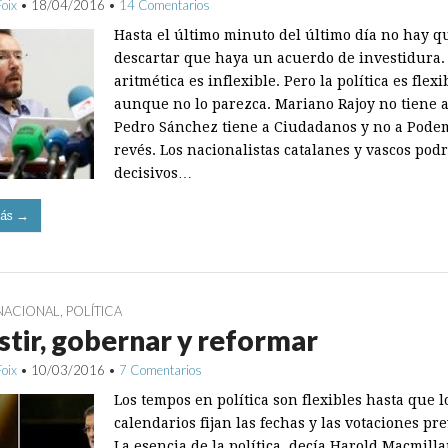
Foix
•
18/04/2016
•
14 Comentarios
Hasta el último minuto del último día no hay q
descartar que haya un acuerdo de investidura.
aritmética es inflexible. Pero la política es flexi
aunque no lo parezca. Mariano Rajoy no tiene a
Pedro Sánchez tiene a Ciudadanos y no a Podem
revés. Los nacionalistas catalanes y vascos pod
decisivos…
ás →
NACIONAL
,
POLÍTICA
stir, gobernar y reformar
Foix
•
10/03/2016
•
7 Comentarios
Los tempos en política son flexibles hasta que l
calendarios fijan las fechas y las votaciones pre
La esencia de la política, decía Harold Macmilla