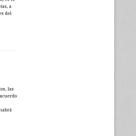
tas, a
es del
os, las
 acuerdo
 habrá