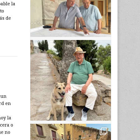
bable la
to
ás de
 un
rd en
oy la
cera o
ue no