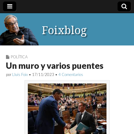
Foixblog
POLÍTICA
Un muro y varios puentes
por
Lluís Foix
•
17/11/2023
•
4 Comentarios