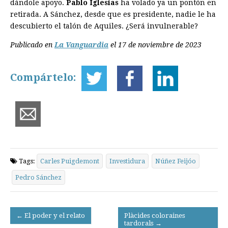
dándole apoyo.
Pablo Iglesias
ha volado ya un pontón en
retirada. A Sánchez, desde que es presidente, nadie le ha
descubierto el talón de Aquiles. ¿Será invulnerable?
Publicado en
La Vanguardia
el 17 de noviembre de 2023
Compártelo:
Tags:
Carles Puigdemont
Investidura
Núñez Feijóo
Pedro Sánchez
Post
← El poder y el relato
Plàcides coloraines
tardorals →
navigation