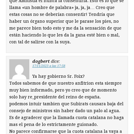
que Amnistía él nunca la consentiría. Esto es lo que se
llama «un hombre de palabra» ja, ja, ja… Creo que
estas cosas no se deberían consentir! Tendría que
haber un órgano superior que le parase los pies, no
me parece bien todo esto y me da la sensación de que
están haciendo lo que les da la gana esté bien o mal,
con tal de salirse con la suya.
dogbert
dice:
17/11/2023 a las 17:58
Ya hay gobierno Sr. Foix?
Todos sabemos de que nuestro anfitrion esta siempre
muy bien informado, pero yo creo que de momento
solo hay re_presidente del reino de españa.
podemos intuir tambien que Subirats causara baja del
consejo de ministros sin haber dado un palo al agua.
Es de agradecer que la llamada cuota catalana no haga
mas el pena de lo estrictamente guionado.
No parece confirmarse que la cuota catalana la vaya a