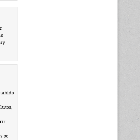
r
as
muy
 habido
lutos,
rir
s se