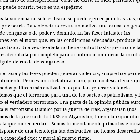
 en caso de desesperación. Como no existe la URSS pensamos q
o puede ocurrir, pero es un espejismo.
 la violencia no solo es física, se puede ejercer por otras vias, o
provocarla. La violencia necesita un motivo, una causa; en gene
de venganza o de poder y dominio. En las fases iniciales las
nes son el motor que, en las condiciones adecuadas, produce l
cia física. Una vez desatada no tiene control hasta que una de l
 es derrotada por completo para a continuación iniciar la incub
siguiente rueda de venganzas.
ocracia y las leyes pueden generar violencia, simpre hay perd
ntimiento. Pero es una dictadura, claro, pero no descartemos q
modos políticos más civlizados no puedan generar violencia.
emos que el terrorimo para una de las partes es patriotismo, y 
o el verdadero terrorismo. Una parte de la opinión pública eur
ica el terrorismo islámico por la guerra de Irak, Afganistán (nos
mos de la guerra de la URSS en Afganistán, bueno la izquierda 
es la que no recuerda)… Somos tremendamente primarios e inm
isponer de una tecnología tan destructiva, no hemos desarrolla
a capacidad ética y moral al mismo ritmo.