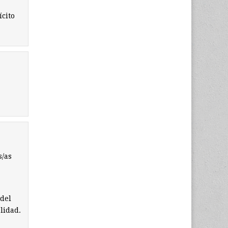
ícito
s/as
 del
lidad.