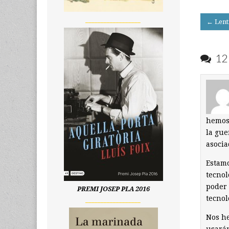
Post
__________________
← Lent
navigati
12 
hemos 
la gue
asocia
Estamo
tecnol
poder 
PREMI JOSEP PLA 2016
tecnol
__________________
Nos h