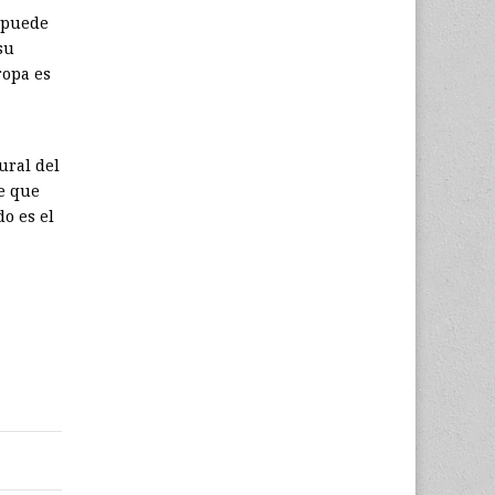
e puede
su
ropa es
ural del
e que
o es el