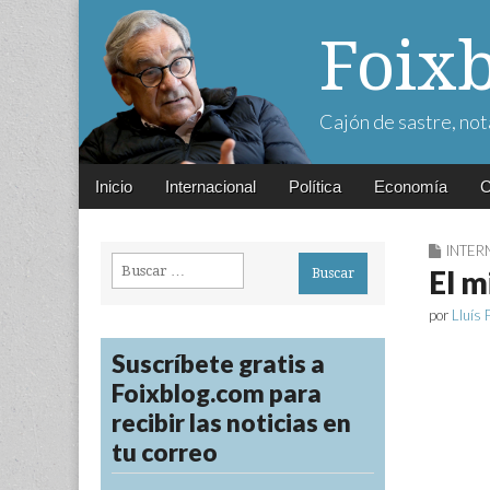
Foix
Cajón de sastre, not
Main
Skip
Inicio
Internacional
Política
Economía
C
menu
to
content
INTER
Buscar:
El m
por
Lluís 
Suscríbete gratis a
Foixblog.com para
recibir las noticias en
tu correo