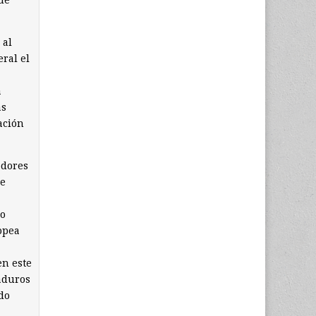
ue
 al
ral el
a
as
ación
edores
ue
lo
opea
en este
aduros
do