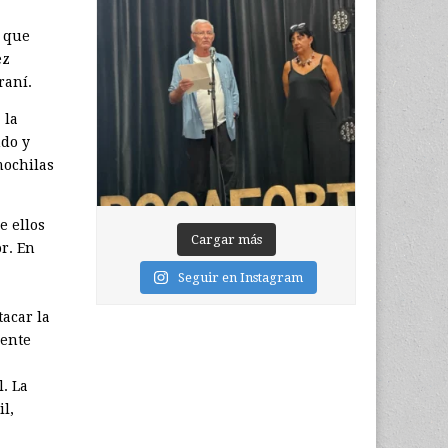
a que
ez
raní.
 la
ndo y
mochilas
e ellos
Cargar más
r. En
Seguir en Instagram
tacar la
dente
. La
l,