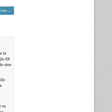
Putin →
a lo
glo XX
de otos
llo
a
e se