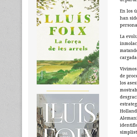
En los 
han sido
persona
La evolu
inmolac
matando
cargada
Vivimos
de proce
los ase
_______________________
mostraba
desgraci
estrate
Holland
Alemani
identifi
simplis