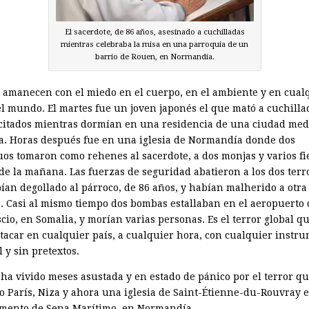
El sacerdote, de 86 años, asesinado a cuchilladas
mientras celebraba la misa en una parroquia de un
barrio de Rouen, en Normandía.
s amanecen con el miedo en el cuerpo, en el ambiente y en cual
el mundo. El martes fue un joven japonés el que mató a cuchilla
citados mientras dormían en una residencia de una ciudad me
a. Horas después fue en una iglesia de Normandía donde dos
uos tomaron como rehenes al sacerdote, a dos monjas y varios fi
de la mañana. Las fuerzas de seguridad abatieron a los dos terro
ían degollado al párroco, de 86 años, y habían malherido a otra
. Casi al mismo tiempo dos bombas estallaban en el aeropuerto 
cio, en Somalia, y morían varias personas. Es el terror global q
tacar en cualquier país, a cualquier hora, con cualquier instr
 y sin pretextos.
 ha vivido meses asustada y en estado de pánico por el terror q
o París, Niza y ahora una iglesia de Saint-Étienne-du-Rouvray e
mento de Sena Marítimo, en Normandía.