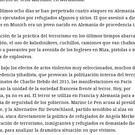
últimos ocho días se han perpetrado cuatro ataques en Alemani
 ejecutados por refugiados afganos y sirios. El que asesinó a di
s en Munich era un joven nacido en Alemania de procedencia i
ción de la práctica del terrorismo en los últimos tiempos abarca
ión, el uso de kalashnikovs, cuchillos, camiones que van chafa
 a paseantes por la avenida de los Ingleses en Niza, pistolas o 
s de explosivos.
 bajo los efectos de actos violentos muy seleccionados, muchos d
dencia yihadista, que provocan la politización interna del terro
sinatos de Charlie Hebdo del 2015, las manifestaciones en París
n la unidad de la sociedad francesa frente al terror. Hoy, por
a, ya no es así. El terror se utiliza en Francia y Alemania para a
gia de seguridad de los gobiernos. Marine Le Pen acusa al presi
e, y la Alternative für Deutschland, partido xenófobo al alza en
a, ataca directamente la política de refugiados de Angela Merkel
cación de terrorismo, inmigrantes y refugiados es demasiado fáci
ta, para analizar la dramática situación en que vivimos.