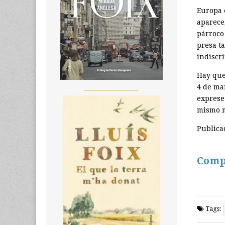
Europa 
aparecer
párroco
presa t
indiscr
Hay que
4 de ma
__________________
exprese
mismo m
Publica
Comp
Tags: