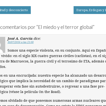
itud y desconcierto
Europa, Erdogan y 
on
comentarios por “
El miedo y el terror global
”
José A. García
dice:
30/07/2016 a las 21:00
Somos una especie violenta, en su conjunto. Aquí en Españ
vivido: en el siglo XIX cuatro guerras civiles (carlistas), en el si
rra de Marruecos, la guerra civil y el terrosimo de ETA, además 
dos.
s en una encrucijada: nuestra especie ha alcanzado un desarro
ógico que implica la necesidad de un cambio de paradigmas par
superar esta fase sin autodestruirse, o regresar a una fase pre-
ógica (véase la película On the Road).
emos olvidado de que poseemos numerosas armas nucleares qu