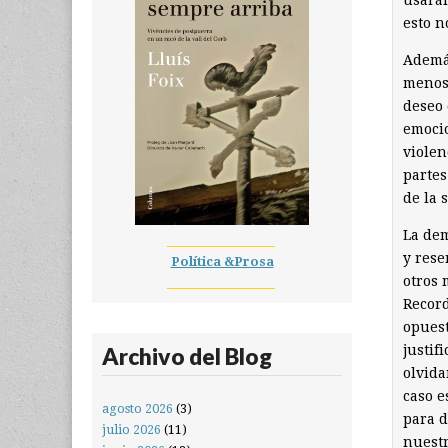
usarán
esto n
Además
menos 
deseo 
emocio
violen
partes
de la 
La dem
__________________
y rese
Política &Prosa
otros 
__________________
Record
opuest
justif
Archivo del Blog
olvida
caso 
agosto 2026
(3)
para d
julio 2026
(11)
nuestr