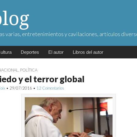
blog
as varias, entretenimientos y cavilaciones, artículos divers
ultura
Deportes
El autor
Libros del autor
NACIONAL
,
POLÍTICA
iedo y el terror global
Foix
•
29/07/2016
•
12 Comentarios