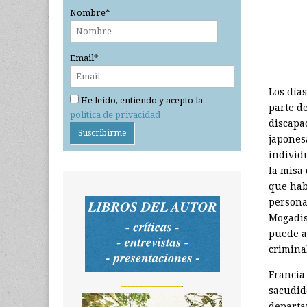
Nombre*
Email*
Los día
He leído, entiendo y acepto la
parte d
política de privacidad
discapa
japones
individ
la misa 
que hab
persona
Mogadis
puede a
criminal
Francia
_______________
sacudid
departa