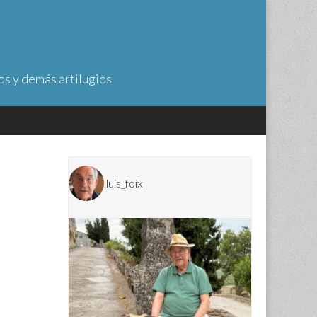
os y demás artilugios
lluis_foix