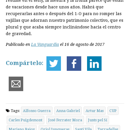
resume en el seny, la mesura y la ironía parece que están
de vacaciones desde hace unos años. Habrá que
recuperarlas antes o después del 1-O para no romper las
vajillas que adornan nuestro patrimonio colectivo, que es
plural y que acaba siempre inclinándose hacia el centro
de gravedad.
Publicado en
La Vanguardia
el 16 de agosto de 2017
Compártelo:
Tags:
Alfonso Guerra
Anna Gabriel
Artur Mas
CUP
Carles Puigdemont
José Ferrater Mora
Junts pel Sí
Mariano Rajoy
Oriol Junqueras
Santi Vila
Tarradellas