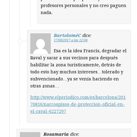
profesores personales y no creo paguen
nada.
BartoloméC
dice:
17/08/2017 a las 12:04
Esa es la idea Francis, degradar el
Raval y sacar a sus vecinos para después
habilitar la zona turisticamente, detrás de
todo esto hay muchos intereses…tolerado y
subvencionado…ya se venía haciendo en
otras zonas…
http://www.elperiodico.com/es/barcelona/201
70816/narcospisos-de-proteccion-oficial-en-
el-raval-6227297
Rosamaria
dice: