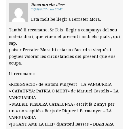
Rosamaria
dice:
17/08/2017 a las 10:41
Esta molt be llegir a Ferrater Mora.
També li recomano, Sr Foix, llegir a companys del seu
mateix diari, que viuen el present i amb els quals , qui
sap,
potser Ferrater Mora hi estaria d’acord si visqués i
pogués valorar les circustàncies del present que ens
ocupa.
Li recomano:
«RESIGNACIO» de Antoni Puigvert – LA VANGURDIA
» CATAUNYA: PATRIA O MORT» de Manuel Castells – LA
VANGUARDIA
» MADRID PERDERÁ CATALUNYA» escrit fa 2 anys per
un » no sospitós» Borja de Riquer i Permanyer – LA
VANGUARDIA
«JUGANT AMB LA LLEI» d¡Antoni Bassas – DIARI ARA