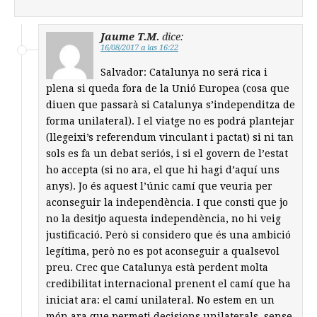
Jaume T.M.
dice:
16/08/2017 a las 16:22
Salvador: Catalunya no será rica i
plena si queda fora de la Unió Europea (cosa que
diuen que passarà si Catalunya s’independitza de
forma unilateral). I el viatge no es podrá plantejar
(llegeixi’s referendum vinculant i pactat) si ni tan
sols es fa un debat seriós, i si el govern de l’estat
ho accepta (si no ara, el que hi hagi d’aquí uns
anys). Jo és aquest l’únic camí que veuria per
aconseguir la independència. I que consti que jo
no la desitjo aquesta independència, no hi veig
justificació. Però si considero que és una ambició
legítima, però no es pot aconseguir a qualsevol
preu. Crec que Catalunya està perdent molta
credibilitat internacional prenent el camí que ha
iniciat ara: el camí unilateral. No estem en un
món ara que permeti decisions unilaterals, sense