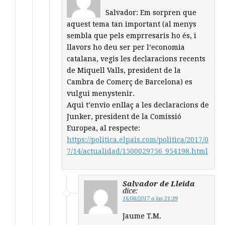
Salvador: Em sorpren que
aquest tema tan important (al menys
sembla que pels emprresaris ho és, i
llavors ho deu ser per l’economia
catalana, vegis les declaracions recents
de Miquell Valls, president de la
Cambra de Comerç de Barcelona) es
vulgui menystenir.
Aqui t’envio enllaç a les declaracions de
Junker, president de la Comissió
Europea, al respecte:
https://politica.elpais.com/politica/2017/0
7/14/actualidad/1500029756_954198.html
Salvador de Lleida
dice:
16/08/2017 a las 21:39
Jaume T.M.