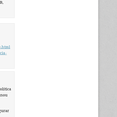
B,
0.html
cia-
olítica
 «nou
gurar