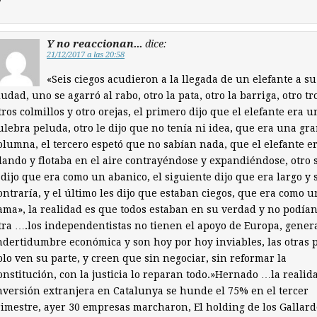
Y no reaccionan...
dice:
21/12/2017 a las 20:58
«Seis ciegos acudieron a la llegada de un elefante a su
iudad, uno se agarró al rabo, otro la pata, otro la barriga, otro t
tros colmillos y otro orejas, el primero dijo que el elefante era u
ulebra peluda, otro le dijo que no tenía ni idea, que era una gr
olumna, el tercero espetó que no sabían nada, que el elefante e
lando y flotaba en el aire contrayéndose y expandiéndose, otro s
 dijo que era como un abanico, el siguiente dijo que era largo y 
ontraría, y el último les dijo que estaban ciegos, que era como 
ama», la realidad es que todos estaban en su verdad y no podían
tra ….los independentistas no tienen el apoyo de Europa, gener
ndertidumbre económica y son hoy por hoy inviables, las otras 
olo ven su parte, y creen que sin negociar, sin reformar la
onstitución, con la justicia lo reparan todo.»Hernado …la realid
nversión extranjera en Catalunya se hunde el 75% en el tercer
rimestre, ayer 30 empresas marcharon, El holding de los Gallard