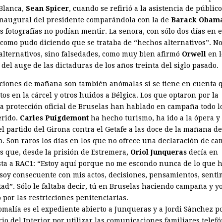
 Blanca,
Sean Spicer
, cuando se refirió a la asistencia de público
inaugural del presidente comparándola con la de
Barack Obam
s fotografías no podían mentir. La señora, con sólo dos días en e
ó como pudo diciendo que se trataba de “hechos alternativos”. N
alternativos, sino falsedades, como muy bien afirmó
Orwell
en l
del auge de las dictaduras de los años treinta del siglo pasado.
cciones de mañana son también anómalas si se tiene en cuenta 
os en la cárcel y otros huidos a Bélgica. Los que optaron por la
a protección oficial de Bruselas han hablado en campaña todo l
rido.
Carles Puigdemont
ha hecho turismo, ha ido a la ópera y
l partido del Girona contra el Getafe a las doce de la mañana de
. Son raros los días en los que no ofrece una declaración de c
s que, desde la prisión de Estremera,
Oriol Junqueras
decía en
sta a RAC1: “Estoy aquí porque no me escondo nunca de lo que 
soy consecuente con mis actos, decisiones, pensamientos, senti
ad”. Sólo le faltaba decir, tú en Bruselas haciendo campaña y yo
 por las restricciones penitenciarias.
omalía es el expediente abierto a Junqueras y a Jordi Sànchez po
io del Interior por utilizar las comunicaciones familiares telef