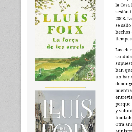
la Casa
sesión 
2008. La
se sali
hechos 
tiempos 
Las ele
candidat
supuest
han que
un bar e
domingo
_______________________
mientra
entrevi
porque 
y volunt
limitado
Otra an
Minister