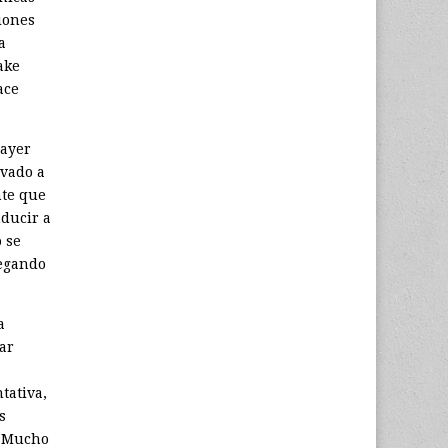
iones
a
ake
ace
 ayer
evado a
nte que
ducir a
 se
legando
a
ar
tativa,
s
. Mucho