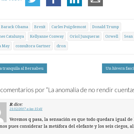
Barack Obama
Brexit
Carles Puigdemont
Donald Trump
nes Catalunya
Kel­ly­anne Conway
Oriol Junqueras
Orwell
Sean 
a May
consultora Gartner
dron
ta tranquila al Bernabeu
Un hivern fasc
on
comentarios por “
La anomalía de no rendir cuenta
R
dice:
21/12/2017 a las 15:41
Veremos q pasa, la sensación es que todo quedara igual de 
os pues considerar la metáfora del elefante y los seis ciegos, al
.