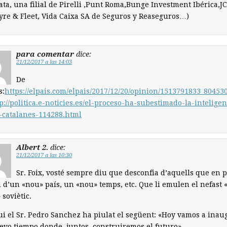
ata, una filial de Pirelli ,Punt Roma,Bunge Investment Ibérica,JC
yre & Fleet, Vida Caixa SA de Seguros y Reaseguros…)
para comentar
dice:
21/12/2017 a las 14:03
De
s:
https://elpais.com/elpais/2017/12/20/opinion/1513791833_80453
p://politica.e-noticies.es/el-proceso-ha-subestimado-la-inteligen
-catalanes-114288.html
Albert 2.
dice:
21/12/2017 a las 10:30
Sr. Foix, vosté sempre diu que desconfia d’aquells que en p
 d’un «nou» país, un «nou» temps, etc. Que li emulen el nefast
soviètic.
ui el Sr. Pedro Sanchez ha piulat el següent: «Hoy vamos a inau
vo tiempo donde, juntos, construiremos el futuro».