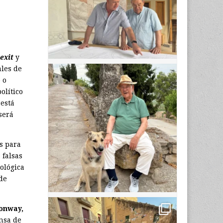
exit
y
ales de
 o
olítico
 está
será
s para
 falsas
ológica
 de
Conway,
nsa de