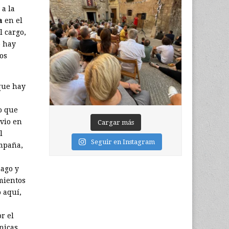
 a la
a
en el
l cargo,
o hay
os
que hay
o que
 vio en
Cargar más
l
Seguir en Instagram
ampaña,
hago y
mientos
 aquí,
r el
ónicas