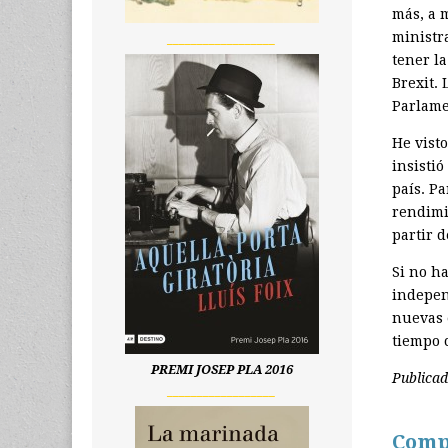
más, a m
ministr
__________________
tener l
Brexit.
Parlame
He vist
insistió
país. P
rendimi
partir d
Si no h
indepen
nuevas 
tiempo
PREMI JOSEP PLA 2016
Publica
__________________
Comp