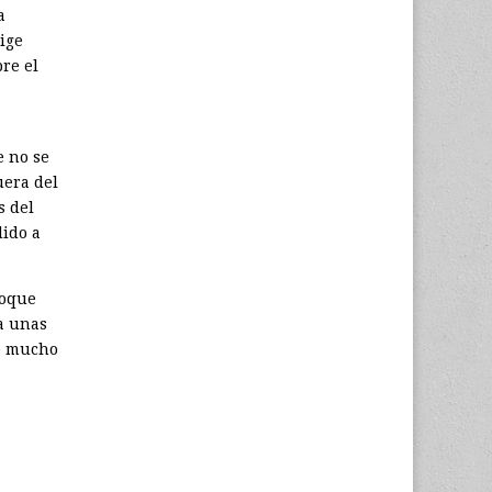
a
ige
re el
e no se
uera del
s del
lido a
loque
a unas
do mucho