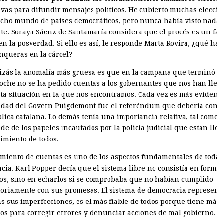
ivas para difundir mensajes políticos. He cubierto muchas elecc
ncho mundo de países democráticos, pero nunca había visto nad
te. Soraya Sáenz de Santamaría considera que el ­procés es un f
n la posverdad. Si ello es así, le responde Marta Rovira, ¿qué h
unqueras en la cárcel?
izás la anomalía más gruesa es que en la campaña que terminó
noche no se ha pedido cuentas a los gobernantes que nos han ll
lita situación en la que nos encontramos. Cada vez es más evide
ridad del Govern Puigdemont fue el referéndum que debería con
lica catalana. Lo demás tenía una importancia relativa, tal como
de de los papeles incautados por la policía judicial que están l
cimiento de todos.
imiento de cuentas es uno de los aspectos fundamentales de tod
cia. Karl Popper decía que el sistema libre no consistía en form
os, sino en echarlos si se comprobaba que no habían cumplido
ctoriamente con sus promesas. El sistema de democracia represen
as sus imperfecciones, es el más fiable de todos porque tiene má
os para corregir errores y denunciar acciones de mal gobierno