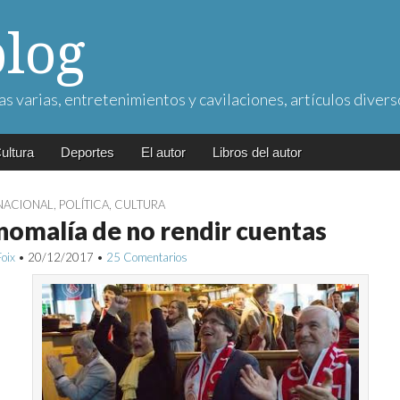
blog
as varias, entretenimientos y cavilaciones, artículos divers
ultura
Deportes
El autor
Libros del autor
NACIONAL
,
POLÍTICA
,
CULTURA
nomalía de no rendir cuentas
Foix
•
20/12/2017
•
25 Comentarios