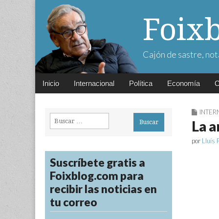
Foix
Cajón de sastre, not
Main
Skip
Inicio
Internacional
Política
Economía
C
menu
to
content
INTER
Buscar:
La a
por
Lluís 
Suscríbete gratis a
Foixblog.com para
recibir las noticias en
tu correo