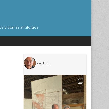
os y demás artilugios
lluis_foix