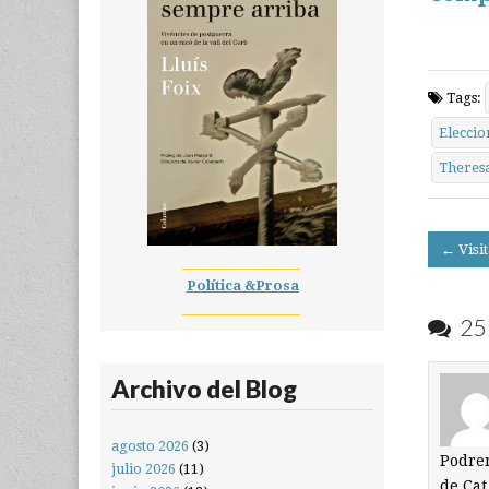
Tags:
Eleccio
Theres
Post
← Visi
__________________
navigati
Política &Prosa
__________________
25 
Archivo del Blog
agosto 2026
(3)
Podrem
julio 2026
(11)
de Cat