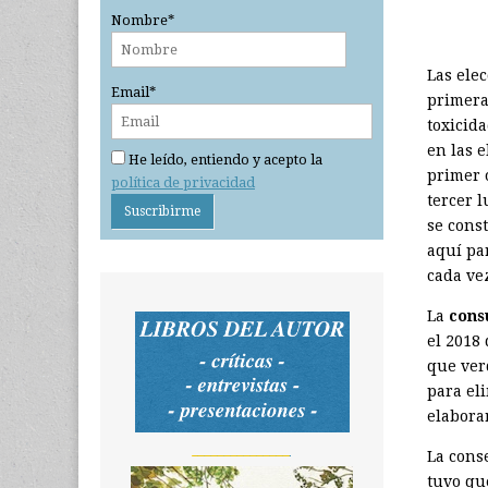
Nombre*
Las ele
Email*
primera
toxicid
en las e
He leído, entiendo y acepto la
primer 
política de privacidad
tercer 
se const
aquí pa
cada vez
La
cons
el 2018
que ver
para eli
elabora
_______________
La cons
tuvo qu