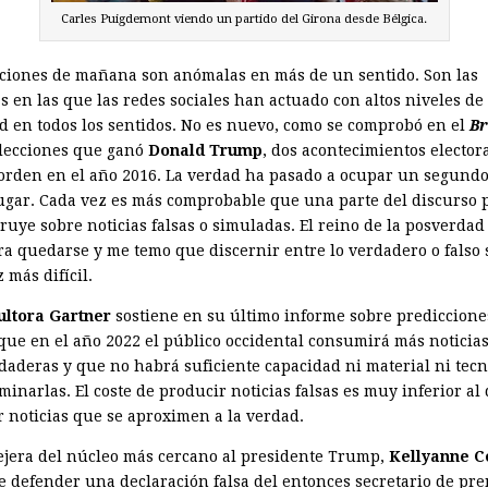
Carles Puigdemont viendo un partido del Girona desde Bélgica.
cciones de mañana son anómalas en más de un sentido. Son las
s en las que las redes sociales han actuado con altos niveles de
ad en todos los sentidos. No es nuevo, como se comprobó en el
Br
lecciones que ganó ­
Donald Trump
, dos acontecimientos elector
orden en el año 2016. La verdad ha pasado a ocupar un segundo
lugar. Cada vez es más compro­bable que una parte del discurso p
ruye sobre noticias falsas o simuladas. El reino de la posverdad
ra quedarse y me temo que discernir entre lo verdadero o falso 
 más di­fícil.
ultora Gartner
sostiene en su último informe sobre prediccione
 que en el año 2022 el público occidental consumirá más noticias
daderas y que no habrá suficiente capacidad ni material ni tecn
minarlas. El coste de producir noticias falsas es muy inferior al
r noticias que se aproximen a la verdad.
ejera del núcleo más cercano al presidente Trump,
Kel­ly­anne 
e defender una declaración falsa del entonces secretario de pre