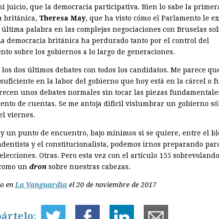
i juicio, que la democracia participativa. Bien lo sabe la primer
a británica,
Theresa May
, que ha visto cómo el Parlamento le ex
a última palabra en las complejas negociaciones con Bruselas sob
 La democracia británica ha perdurado tanto por el control del
nto sobre los gobiernos a lo largo de generaciones.
o los dos últimos debates con todos los candidatos. Me parece qu
 suficiente en la labor del gobierno que hoy está en la cárcel o f
arecen unos debates normales sin tocar las piezas fundamentale
ento de cuentas. Se me antoja difícil vislumbrar un gobierno só
el viernes.
ay un punto de encuentro, bajo mínimos si se quiere, entre el b
dentista y el constitucionalista, podemos irnos preparando par
elecciones. Otras. Pero esta vez con el artículo 155 sobrevolan
 como un
dron
sobre nuestras cabezas.
do en
La Vanguardia
el 20 de noviembre de 2017
ártelo: