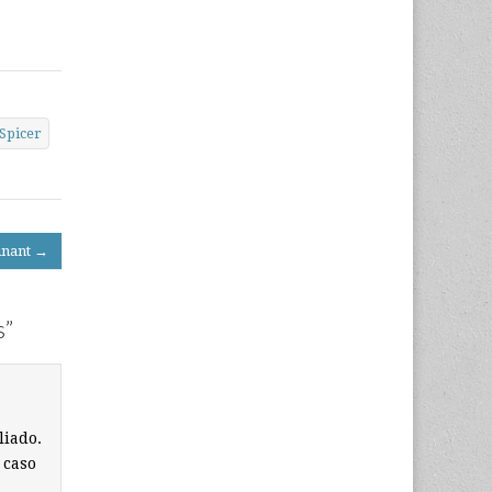
Spicer
inant →
s
”
liado.
 caso