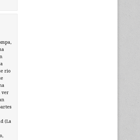
rompa,
na
an
ra
e rio
se
una
 ver
an
partes
ad (La
o,