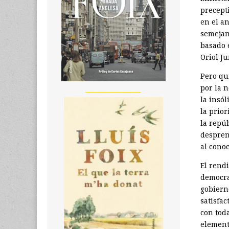
precept
en el a
semejan
basado e
Oriol J
Pero qu
por la 
__________________
la insó
la prio
la repúb
despren
al cono
El rend
democra
gobiern
satisfa
con tod
element