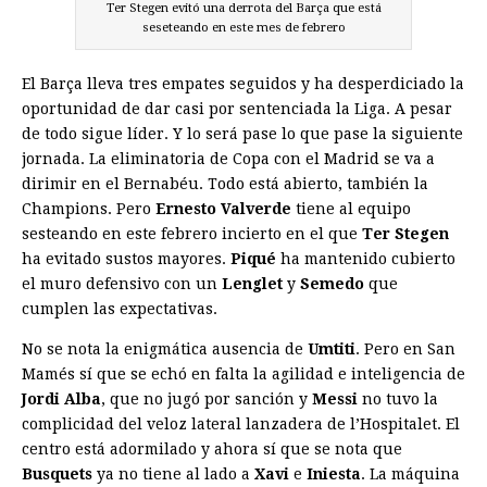
Ter Stegen evitó una derrota del Barça que está
seseteando en este mes de febrero
El Barça lleva tres empates seguidos y ha desperdiciado la
oportunidad de dar casi por sentenciada la Liga. A pesar
de todo sigue líder. Y lo será pase lo que pase la siguiente
jornada. La eliminatoria de Copa con el Madrid se va a
dirimir en el Bernabéu. Todo está abierto, también la
Champions. Pero
Ernesto Valverde
tiene al equipo
sesteando en este febrero incierto en el que
Ter Stegen
ha evitado sustos mayores.
Piqué
ha mantenido cubierto
el muro defensivo con un
Lenglet
y
Semedo
que
cumplen las expectativas.
No se nota la enigmática ausencia de
Umtiti
. Pero en San
Mamés sí que se echó en falta la agilidad e inteligencia de
Jordi Alba
, que no jugó por sanción y
Messi
no tuvo la
complicidad del veloz lateral lanzadera de l’Hospitalet. El
centro está adormilado y ahora sí que se nota que
Busquets
ya no tiene al lado a
Xavi
e
Iniesta
. La máquina