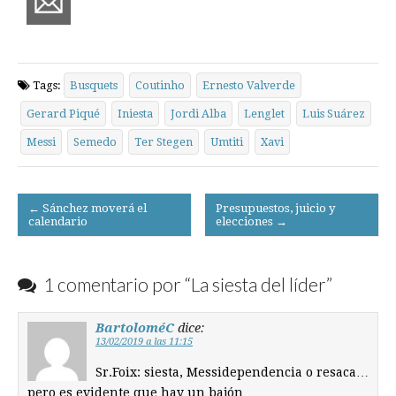
Tags:
Busquets
Coutinho
Ernesto Valverde
Gerard Piqué
Iniesta
Jordi Alba
Lenglet
Luis Suárez
Messi
Semedo
Ter Stegen
Umtiti
Xavi
Post
← Sánchez moverá el
Presupuestos, juicio y
calendario
elecciones →
navigation
1 comentario por “
La siesta del líder
”
BartoloméC
dice:
13/02/2019 a las 11:15
Sr.Foix: siesta, Messidependencia o resaca…
pero es evidente que hay un bajón…