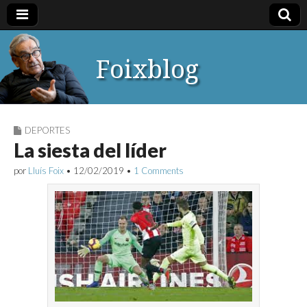
Foixblog
DEPORTES
La siesta del líder
por
Lluís Foix
•
12/02/2019
•
1 Comments