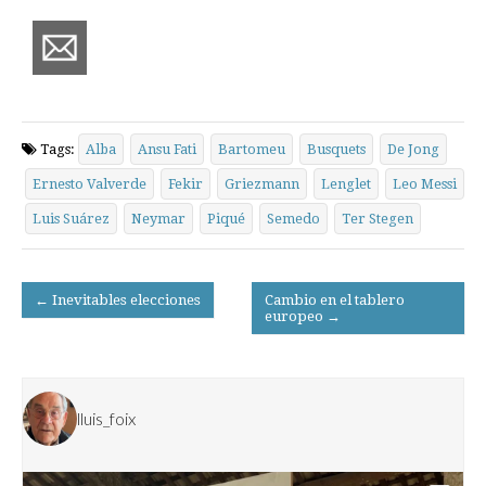
Tags:
Alba
Ansu Fati
Bartomeu
Busquets
De Jong
Ernesto Valverde
Fekir
Griezmann
Lenglet
Leo Messi
Luis Suárez
Neymar
Piqué
Semedo
Ter Stegen
Post
← Inevitables elecciones
Cambio en el tablero
europeo →
navigation
lluis_foix