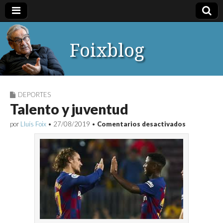
Foixblog
DEPORTES
Talento y juventud
en
por
Lluís Foix
•
27/08/2019
•
Comentarios desactivados
Talento
y
juventud