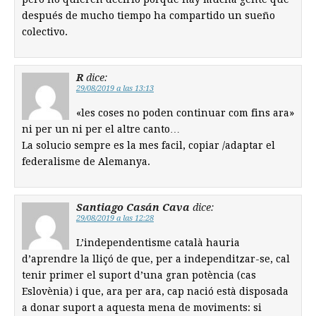
después de mucho tiempo ha compartido un sueño
colectivo.
R
dice:
29/08/2019 a las 13:13
«les coses no poden continuar com fins ara»
ni per un ni per el altre canto…
La solucio sempre es la mes facil, copiar /adaptar el
federalisme de Alemanya.
Santiago Casán Cava
dice:
29/08/2019 a las 12:28
L’independentisme català hauria
d’aprendre la lliçó de que, per a independitzar-se, cal
tenir primer el suport d’una gran potència (cas
Eslovènia) i que, ara per ara, cap nació està disposada
a donar suport a aquesta mena de moviments: si