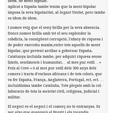
idem. de ment bipolar.
Aplicat a España tambe tenim que la ment bipolar
imposa la seva bipolaritat, al-legant Unitat, pero tambe
es idem de idem.
I nomes veig que el seny brilla per la seva absencia.
Doncs nomes brilla amb tot el seu esplendor la
cobdicia, la consigüent corrupció, l’afany de riquesa i
de poder executiu maxim,entre tots aquells de ment
bipolar, que pretent arribar a gobernar España,
Catalunya incluida tambe, per adquiri riquesa sense
limits, sentiments i humanitat,… al mes pur estil… »
Peix al Cove » ó al mes pur estil dels 300 anys dels
comers i tracta d’esclaus africans i de tots colors, que
va fer España, França, Anglaterra, Portugal, ect, ect. …
incluidisima tambe Cataluña, Tots plegats amb la col-
laboracio de tota la societat civil, religiosa, judicial i
militar.
El negoci es el negoci i el comerç no te entranyas. Es
per aixo que guanyará el Brexit i els incendis