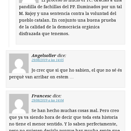
El proceso lo inicio el TC. Gracias a una
pandilla de fachillas del PP. Iluminados por un tal
M. Rajoy y una sentencia contra la voluntad del
pueblo catalan. En conjunto una buena prueba
de la calidad de la democràcia orgànica
disfrazada que tenemos.
Angelsoller
dice:
29/08/2019 a las 14:05
Jo crec que si que ho sabien, el que no sé és
perquè van arribar on estem …
Francesc
dice:
29/08/2019 a las 14:04
Se han hecho muchas cosas mal. Pero creo
que ya va siendo hora de decir que toda esta historia
no tiene el menor sentido. Y lo saben perfectamente,
pero no quieren decirlo porque hay mucha gente que