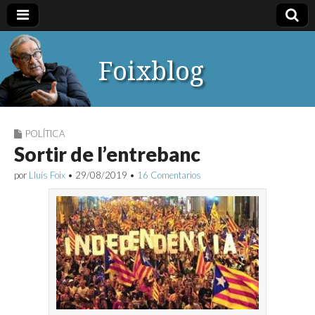
Foixblog
POLÍTICA
Sortir de l’entrebanc
por
Lluís Foix
•
29/08/2019
•
16 Comentarios