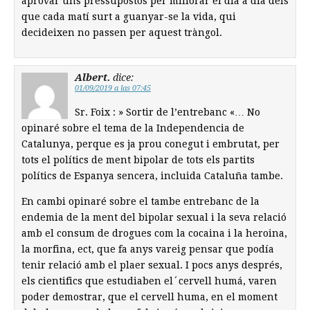
aprovar uns pressupostos per millorar el dia a dia dels
que cada matí surt a guanyar-se la vida, qui
decideixen no passen per aquest tràngol.
Albert.
dice:
01/09/2019 a las 07:45
Sr. Foix : » Sortir de l’entrebanc «… No
opinaré sobre el tema de la Independencia de
Catalunya, perque es ja prou conegut i embrutat, per
tots el polítics de ment bipolar de tots els partits
polítics de Espanya sencera, incluida Cataluña tambe.
En cambi opinaré sobre el tambe entrebanc de la
endemia de la ment del bipolar sexual i la seva relació
amb el consum de drogues com la cocaina i la heroina,
la morfina, ect, que fa anys vareig pensar que podía
tenir relació amb el plaer sexual. I pocs anys després,
els cientifics que estudiaben el´cervell humá, varen
poder demostrar, que el cervell huma, en el moment