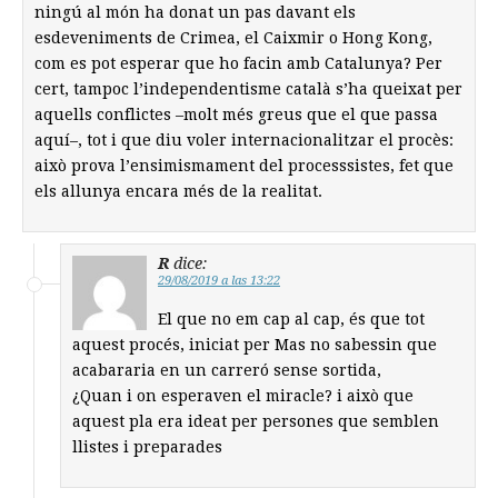
ningú al món ha donat un pas davant els
esdeveniments de Crimea, el Caixmir o Hong Kong,
com es pot esperar que ho facin amb Catalunya? Per
cert, tampoc l’independentisme català s’ha queixat per
aquells conflictes –molt més greus que el que passa
aquí–, tot i que diu voler internacionalitzar el procès:
això prova l’ensimismament del processsistes, fet que
els allunya encara més de la realitat.
R
dice:
29/08/2019 a las 13:22
El que no em cap al cap, és que tot
aquest procés, iniciat per Mas no sabessin que
acabararia en un carreró sense sortida,
¿Quan i on esperaven el miracle? i això que
aquest pla era ideat per persones que semblen
llistes i preparades