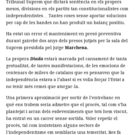
Tribunal Suprem que dictarà sentència en els propers
mesos, divisions en els partits tan constitucionalistes com
independentistes… Tantes coses sense aportar solucions
per cap de les bandes no han produït un balanç positiu.
Ha estat un error el manteniment en presó preventiva
durant gairebé dos anys dels presos jutjats per la sala del
Suprem presidida pel jutge
Marchena.
La propera
Diada
estarà marcada pel cansament de tanta
gestualitat, de tantes manifestacions, de les emocions de
centenars de milers de catalans que es pensaven que la
independència estava a l’abast si es volia forçar l’Estat a
no tenir més remei que atorgar-la.
Una primera aproximació per sortir de l’entrebanc en
què ens trobem seria admetre que el procés, tal com s’ha
plantejat i arran dels esdeveniments que tots hem viscut,
ha entrat en un carrer sense sortida. Voler repetir el
procés, tal com insisteixen alguns sectors de
l’independentisme em semblaria una temeritat. Res fa