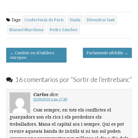
Tags:
Conferència de París
Diada
Divendres Sant
Manuel Marchena
Pedro Sánchez
Post
← Cambio en el tablero
Parlaments afeblits →
europeo
navigation
16 comentarios por “
Sortir de l’entrebanc
”
Carlos
dice:
02/09/2019 a las 17:46
Com sempre, en tots els conflictes el
guanyadors son els rics i els perdedors els
treballadors. Mana el capital ara i sempre. Qui es pot
creure aqueata banda de inútils si ni tan sol poden