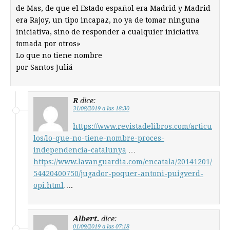
de Mas, de que el Estado español era Madrid y Madrid
era Rajoy, un tipo incapaz, no ya de tomar ninguna
iniciativa, sino de responder a cualquier iniciativa
tomada por otros»
Lo que no tiene nombre
por Santos Juliá
R
dice:
31/08/2019 a las 18:30
https://www.revistadelibros.com/articu
los/lo-que-no-tiene-nombre-proces-
independencia-catalunya
…
https://www.lavanguardia.com/encatala/20141201/
54420400750/jugador-poquer-antoni-puigverd-
opi.html
….
Albert.
dice:
01/09/2019 a las 07:18