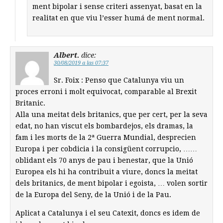
ment bipolar i sense criteri assenyat, basat en la
realitat en que viu l’esser humá de ment normal.
Albert.
dice:
30/08/2019 a las 07:37
Sr. Foix : Penso que Catalunya viu un
proces erroni i molt equivocat, comparable al Brexit
Britanic.
Alla una meitat dels britanics, que per cert, per la seva
edat, no han viscut els bombardejos, els dramas, la
fam i les morts de la 2ª Guerra Mundial, desprecien
Europa i per cobdicia i la consigüent corrupcio, ……
oblidant els 70 anys de pau i benestar, que la Unió
Europea els hi ha contribuit a viure, doncs la meitat
dels britanics, de ment bipolar i egoista, … volen sortir
de la Europa del Seny, de la Unió i de la Pau.
Aplicat a Catalunya i el seu Catexit, doncs es idem de