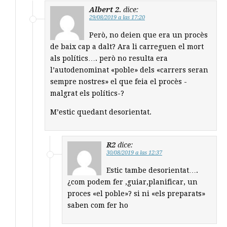
Albert 2.
dice:
29/08/2019 a las 17:20
Però, no deien que era un procès
de baix cap a dalt? Ara li carreguen el mort
als polítics…. però no resulta era
l’autodenominat «poble» dels «carrers seran
sempre nostres» el que feia el procès -
malgrat els polítics-?
M’estic quedant desorientat.
R2
dice:
30/08/2019 a las 12:37
Estic tambe desorientat….
¿com podem fer ,guiar,planificar, un
proces «el poble»? si ni «els preparats»
saben com fer ho