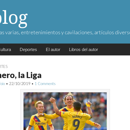
blog
as varias, entretenimientos y cavilaciones, artículos divers
ultura
Deportes
El autor
Libros del autor
RTES
ero, la Liga
Foix
•
22/10/2019
•
1 Comments