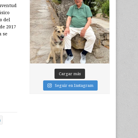
juventud
ásico
o del
 de 2017
a se
Cargar más
Seguir en Instagram
n