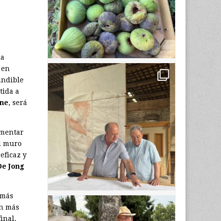
da
 en
indible
tida a
ne
, será
ementar
El muro
eficaz y
De Jong
 más
on más
inal.