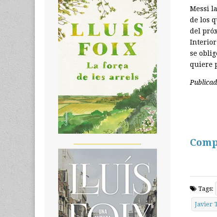
Messi l
de los 
del próx
Interio
se obli
quiere 
Publica
Comp
_______________________
Tags:
Javier 