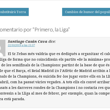
substituirà Torra
Cambios de humor del popu
on
omentario por “
Primero, la Liga
”
Santiago Casán Cava
dice:
22/10/2019 a las 11:57
El Sr.Tebas més valdria que es dediqués a organitzar el ca
Lliga de forma que no coincidissin els partits «de la màxima» pr
s de les semifinals de la Champions: partint de la base de que és
le que el Barça, el Reial Madrid i/o l’Atlètic de Madrid arribin a 
nals de la Champions, és suicida fer-los jugar entre ells en la Ll
abril, com ha passat vàries vegades. A tots ells els convé arribar
sats a les darreres rondes de la Champions i no costaria res qu
ontessin a la Lliga al mes de febrer, per exemple, quan la compe
a està parada.