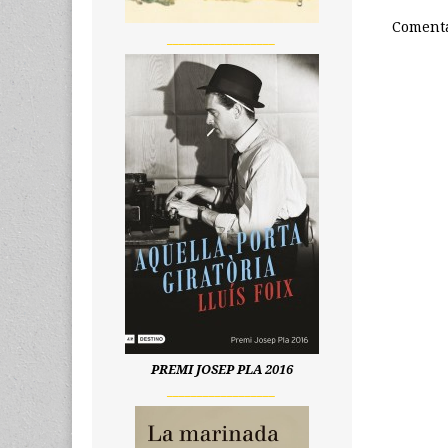
Comenta
__________________
PREMI JOSEP PLA 2016
__________________