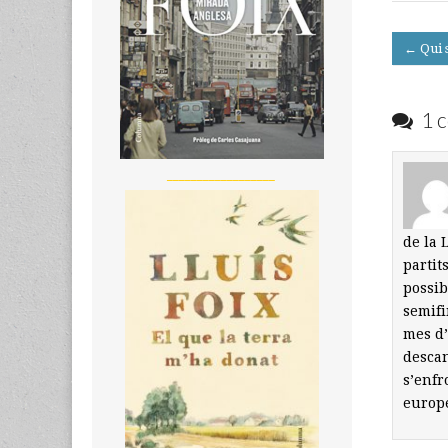
Post
← Qui 
navigati
1 c
__________________
de la 
partit
possib
semifi
mes d’
descan
s’enfr
europe