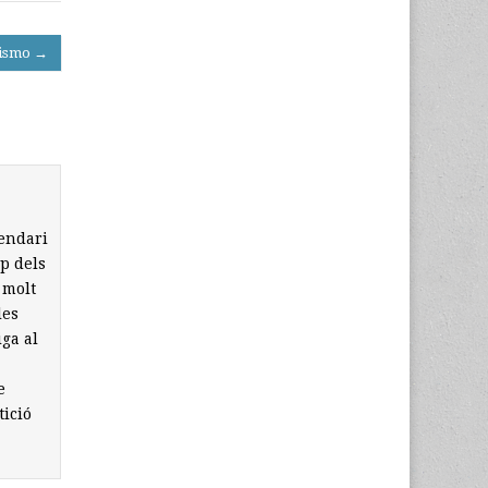
lismo →
lendari
op dels
 molt
les
iga al
e
tició