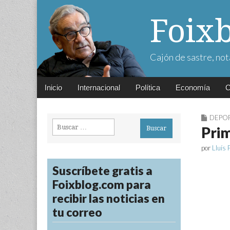
Foix
Cajón de sastre, not
Main
Skip
Inicio
Internacional
Política
Economía
C
menu
to
content
DEPO
Buscar:
Prim
por
Lluís 
Suscríbete gratis a
Foixblog.com para
recibir las noticias en
tu correo