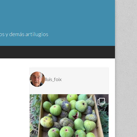
os y demás artilugios
lluis_foix