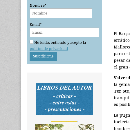
Nombre*
Email*
El Barç
errático
He leído, entiendo y acepto la
Mallorca
política de privacidad
para es
pesar d
el gran 
Valver
la geni
Ter Ste
tranqui
es posi
La pugn
_______________
inciert
hambre d