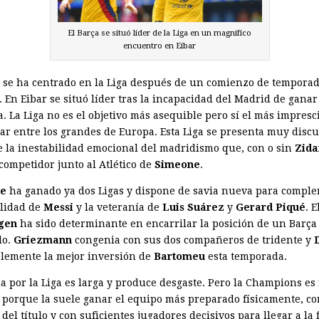
El Barça se situó líder de la Liga en un magnífico
encuentro en Eibar
a se ha centrado en la Liga después de un comienzo de tempora
. En Eibar se situó líder tras la incapacidad del Madrid de ganar
. La Liga no es el objetivo más asequible pero sí el más impresc
tar entre los grandes de Europa. Esta Liga se presenta muy discu
e la inestabilidad emocional del madridismo que, con o sin
Zida
competidor junto al Atlético de
Simeone
.
de
ha ganado ya dos Ligas y dispone de savia nueva para compl
alidad de
Messi
y la veteranía de
Luis Suárez
y
Gerard Piqué
. 
gen
ha sido determinante en encarrilar la posición de un Barça 
lo.
Griezmann
congenia con sus dos compañeros de tridente y
blemente la mejor inversión de
Bartomeu
esta temporada.
a por la Liga es larga y produce desgaste. Pero la Champions es
a porque la suele ganar el equipo más preparado físicamente, c
el título y con suficientes jugadores decisivos para llegar a la f