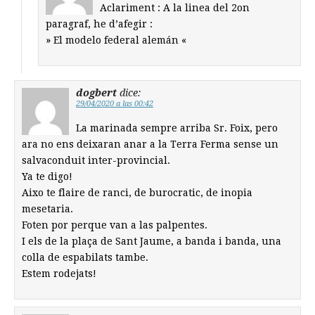
Aclariment : A la linea del 2on
paragraf, he d’afegir :
» El modelo federal alemán «
dogbert
dice:
29/04/2020 a las 00:42
La marinada sempre arriba Sr. Foix, pero
ara no ens deixaran anar a la Terra Ferma sense un
salvaconduit inter-provincial.
Ya te digo!
Aixo te flaire de ranci, de burocratic, de inopia
mesetaria.
Foten por perque van a las palpentes.
I els de la plaça de Sant Jaume, a banda i banda, una
colla de espabilats tambe.
Estem rodejats!