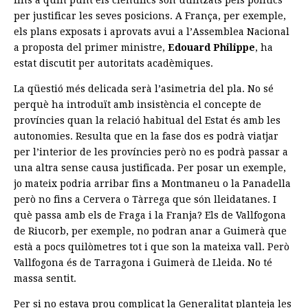
fins a quin punt els científics son utilitzats pels polítics
per justificar les seves posicions. A França, per exemple,
els plans exposats i aprovats avui a l’Assemblea Nacional
a proposta del primer ministre,
Edouard Philippe
, ha
estat discutit per autoritats acadèmiques.
La qüestió més delicada serà l’asimetria del pla. No sé
perquè ha introduït amb insistència el concepte de
províncies quan la relació habitual del Estat és amb les
autonomies. Resulta que en la fase dos es podrà viatjar
per l’interior de les províncies però no es podrà passar a
una altra sense causa justificada. Per posar un exemple,
jo mateix podria arribar fins a Montmaneu o la Panadella
però no fins a Cervera o Tàrrega que són lleidatanes. I
què passa amb els de Fraga i la Franja? Els de Vallfogona
de Riucorb, per exemple, no podran anar a Guimerà que
està a pocs quilòmetres tot i que son la mateixa vall. Però
Vallfogona és de Tarragona i Guimerà de Lleida. No té
massa sentit.
Per si no estava prou complicat la Generalitat planteja les