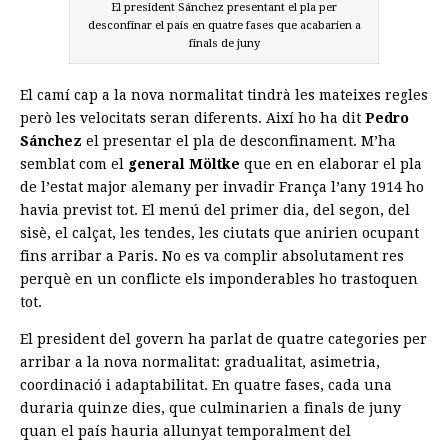
El president Sánchez presentant el pla per
desconfinar el pais en quatre fases que acabarien a
finals de juny
El camí cap a la nova normalitat tindrà les mateixes regles
però les velocitats seran diferents. Així ho ha dit
Pedro
Sánchez
el presentar el pla de desconfinament. M’ha
semblat com el
general Möltke
que en en elaborar el pla
de l’estat major alemany per invadir França l’any 1914 ho
havia previst tot. El menú del primer dia, del segon, del
sisè, el calçat, les tendes, les ciutats que anirien ocupant
fins arribar a Paris. No es va complir absolutament res
perquè en un conflicte els imponderables ho trastoquen
tot.
El president del govern ha parlat de quatre categories per
arribar a la nova normalitat: gradualitat, asimetria,
coordinació i adaptabilitat. En quatre fases, cada una
duraria quinze dies, que culminarien a finals de juny
quan el país hauria allunyat temporalment del