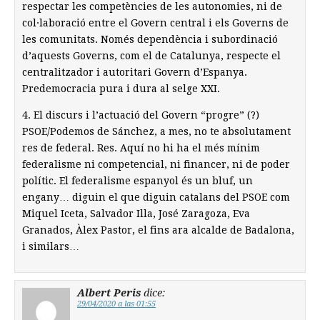
respectar les competències de les autonomies, ni de
col·laboració entre el Govern central i els Governs de
les comunitats. Només dependència i subordinació
d’aquests Governs, com el de Catalunya, respecte el
centralitzador i autoritari Govern d’Espanya.
Predemocracia pura i dura al selge XXI.
4. El discurs i l’actuació del Govern “progre” (?)
PSOE/Podemos de Sánchez, a mes, no te absolutament
res de federal. Res. Aquí no hi ha el més mínim
federalisme ni competencial, ni financer, ni de poder
polític. El federalisme espanyol és un bluf, un
engany… diguin el que diguin catalans del PSOE com
Miquel Iceta, Salvador Illa, José Zaragoza, Eva
Granados, Àlex Pastor, el fins ara alcalde de Badalona,
i similars…
Albert Peris
dice:
29/04/2020 a las 01:55