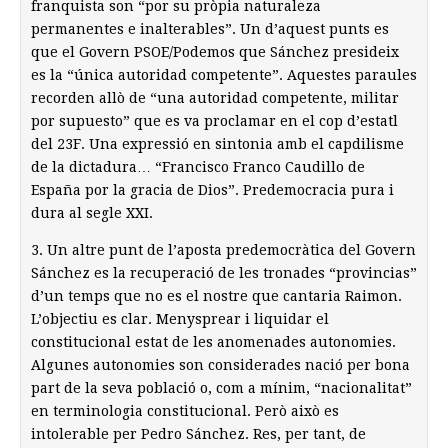
franquista son “por su pròpia naturaleza
permanentes e inalterables”. Un d’aquest punts es
que el Govern PSOE/Podemos que Sánchez presideix
es la “única autoridad competente”. Aquestes paraules
recorden allò de “una autoridad competente, militar
por supuesto” que es va proclamar en el cop d’estatl
del 23F. Una expressió en sintonia amb el capdilisme
de la dictadura… “Francisco Franco Caudillo de
España por la gracia de Dios”. Predemocracia pura i
dura al segle XXI.
3. Un altre punt de l’aposta predemocràtica del Govern
Sánchez es la recuperació de les tronades “provincias”
d’un temps que no es el nostre que cantaria Raimon.
L’objectiu es clar. Menysprear i liquidar el
constitucional estat de les anomenades autonomies.
Algunes autonomies son considerades nació per bona
part de la seva població o, com a mínim, “nacionalitat”
en terminologia constitucional. Però això es
intolerable per Pedro Sánchez. Res, per tant, de