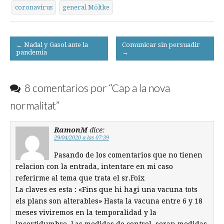
coronavirus
general Möltke
Post
← Nadal y Gasol ante la
Comunicar sin persuadir
pandemia
→
navigation
8 comentarios por “
Cap a la nova
normalitat
”
RamonM
dice:
29/04/2020 a las 07:39
Pasando de los comentarios que no tienen
relacion con la entrada, intentare en mi caso
referirme al tema que trata el sr.Foix
La claves es esta : «Fins que hi hagi una vacuna tots
els plans son alterables» Hasta la vacuna entre 6 y 18
meses viviremos en la temporalidad y la