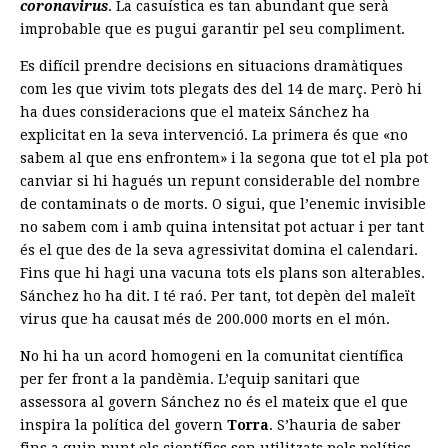
coronavirus
. La casuística es tan abundant que serà
improbable que es pugui garantir pel seu compliment.
Es difícil prendre decisions en situacions dramàtiques
com les que vivim tots plegats des del 14 de març. Però hi
ha dues consideracions que el mateix Sánchez ha
explicitat en la seva intervenció. La primera és que «no
sabem al que ens enfrontem» i la segona que tot el pla pot
canviar si hi hagués un repunt considerable del nombre
de contaminats o de morts. O sigui, que l’enemic invisible
no sabem com i amb quina intensitat pot actuar i per tant
és el que des de la seva agressivitat domina el calendari.
Fins que hi hagi una vacuna tots els plans son alterables.
Sánchez ho ha dit. I té raó. Per tant, tot depèn del maleït
virus que ha causat més de 200.000 morts en el món.
No hi ha un acord homogeni en la comunitat científica
per fer front a la pandèmia. L’equip sanitari que
assessora al govern Sánchez no és el mateix que el que
inspira la política del govern
Torra
. S’hauria de saber