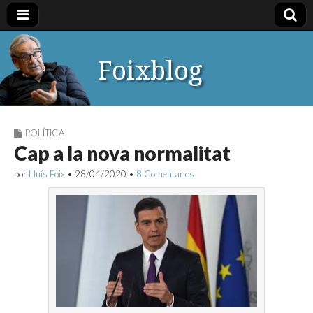
Foixblog
POLÍTICA
Cap a la nova normalitat
por
Lluís Foix
•
28/04/2020
•
8 Comentarios