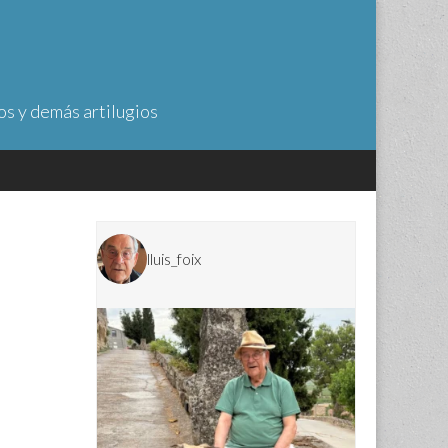
os y demás artilugios
lluis_foix