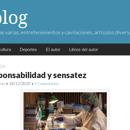
blog
as varias, entretenimientos y cavilaciones, artículos divers
ultura
Deportes
El autor
Libros del autor
ICA
onsabilidad y sensatez
Foix
•
18/12/2020
•
9 Comentarios