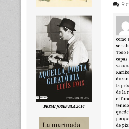
9 c
__________________
como s
se sab
Todo l
capaz 
vacuna
Kariko
durant
la pró
de la 
el fun
tenido
PREMI JOSEP PLA 2016
quede 
__________________
porque
de pix