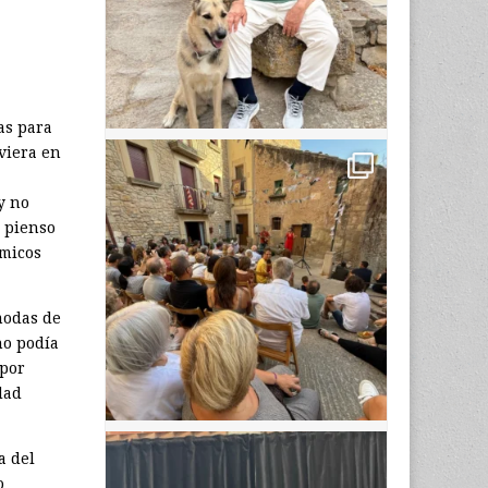
as para
viera en
y no
, pienso
émicos
modas de
no podía
 por
dad
a del
o