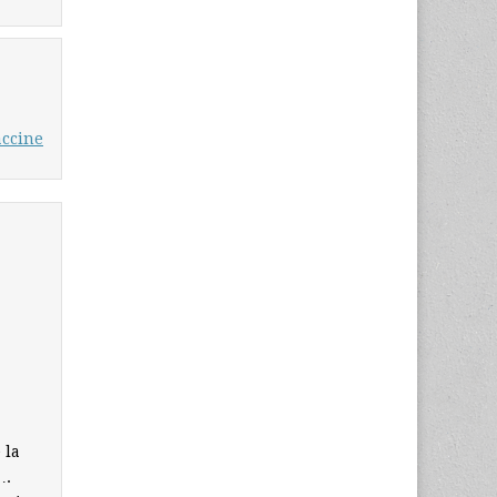
accine
 la
….