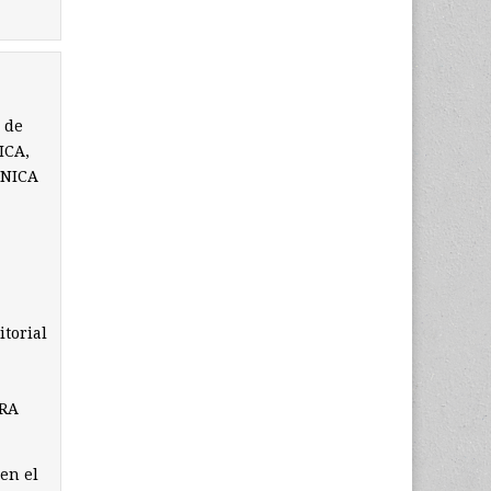
 de
ICA,
ÚNICA
itorial
ARA
en el