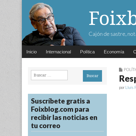
Foix
Cajón de sastre, not
Main
Skip
Inicio
Internacional
Política
Economía
C
menu
to
content
POLÍT
Buscar:
Resp
por
Lluís 
Suscríbete gratis a
Foixblog.com para
recibir las noticias en
tu correo