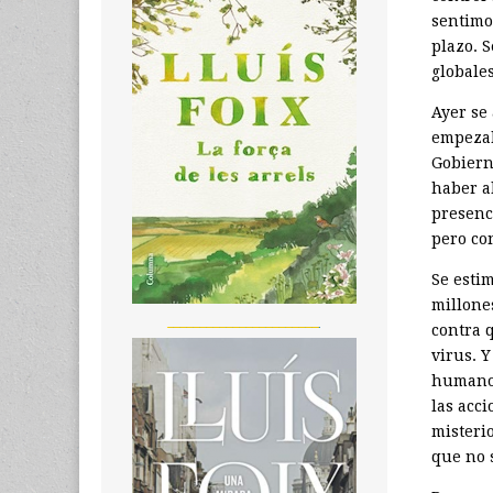
sentimos
plazo. 
globales
Ayer se
empezab
Gobiern
haber a
presenc
pero co
Se esti
millone
_______________________
contra 
virus. Y
humanos
las acc
misteri
que no 