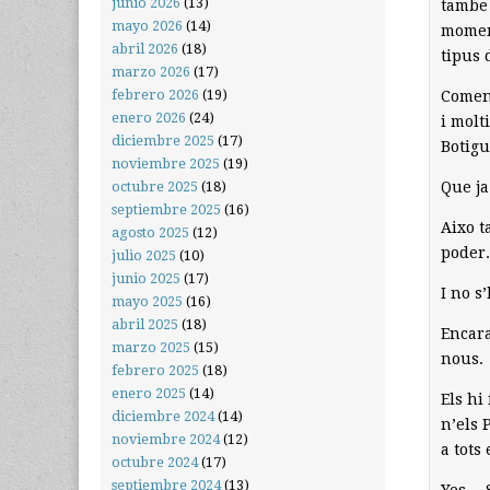
junio 2026
(13)
tambe 
mayo 2026
(14)
moment
abril 2026
(18)
tipus 
marzo 2026
(17)
febrero 2026
(19)
Comens
enero 2026
(24)
i molt
diciembre 2025
(17)
Botigu
noviembre 2025
(19)
Que ja
octubre 2025
(18)
septiembre 2025
(16)
Aixo t
agosto 2025
(12)
poder
julio 2025
(10)
junio 2025
(17)
I no s
mayo 2025
(16)
abril 2025
(18)
Encara
marzo 2025
(15)
nous.
febrero 2025
(18)
enero 2025
(14)
Els hi
diciembre 2024
(14)
n’els
noviembre 2024
(12)
a tots 
octubre 2024
(17)
septiembre 2024
(13)