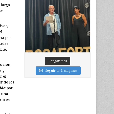
 largo
es
ivo y
el
na por
dades
ble,
Cargar más
s cien
a y
Seguir en Instagram
r el
er de los
ida
por
a una
rto es