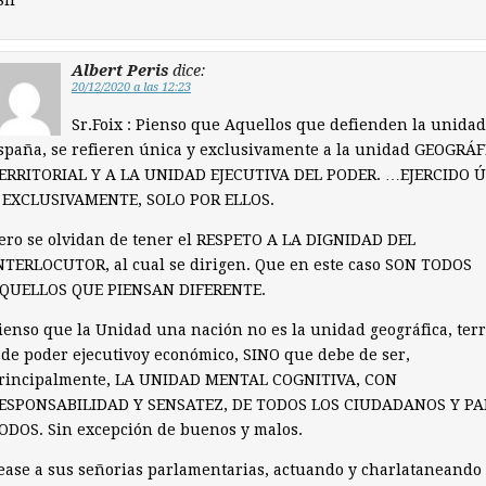
Sir
Albert Peris
dice:
20/12/2020 a las 12:23
Sr.Foix : Pienso que Aquellos que defienden la unidad
spaña, se refieren única y exclusivamente a la unidad GEOGRÁF
ERRITORIAL Y A LA UNIDAD EJECUTIVA DEL PODER. …EJERCIDO 
 EXCLUSIVAMENTE, SOLO POR ELLOS.
ero se olvidan de tener el RESPETO A LA DIGNIDAD DEL
NTERLOCUTOR, al cual se dirigen. Que en este caso SON TODOS
QUELLOS QUE PIENSAN DIFERENTE.
ienso que la Unidad una nación no es la unidad geográfica, terr
 de poder ejecutivoy económico, SINO que debe de ser,
rincipalmente, LA UNIDAD MENTAL COGNITIVA, CON
ESPONSABILIDAD Y SENSATEZ, DE TODOS LOS CIUDADANOS Y P
ODOS. Sin excepción de buenos y malos.
ease a sus señorias parlamentarias, actuando y charlataneando 