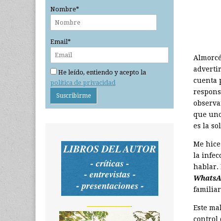
Nombre*
Email*
Almorcé
adverti
He leído, entiendo y acepto la
cuenta 
política de privacidad
respons
observa
que uno
es la so
Me hice
la infe
hablar.
Whats
familiar
_______________
Este ma
control 