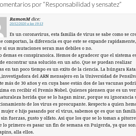
omentarios por “
Responsabilidad y sensatez
”
RamonM
dice:
20/12/2020 a las 19:13
Es un coronavirus, esta familia de virus se sabe como se cr
e comportan, la diferencia es que este se expande rapidamente,
e si sus mutaciones seran mas debiles o no.
o demas es conspiranoica. Hemos de agradecer que el sistema e
de encontrar una solución en un año. Que se puedan realizar
s en tan poco tiempo es un exito de la ciencia. La húngara Kata
,investigadora del ARN mensajero en la Universidad de Pensilv
e más de 30 años y en cuya base están dos de las vacunas podri
xima en recibir el Premio Nobel. Quienes piensen que es un v
naturaleza herida que se lo hagan mirar, porque su ignorancia 
cionamiento de los virus es preocupante. Respecto a quien hem
 mujer e hijo pasando por el virus, sabemos qe es que un famili
sin fuerzas, gusto y olfato. Asi que los que se lo toman a pitorre
 lo primero es pasar un fin de semana en Puigerda, ya que son
apins, alla ellos.