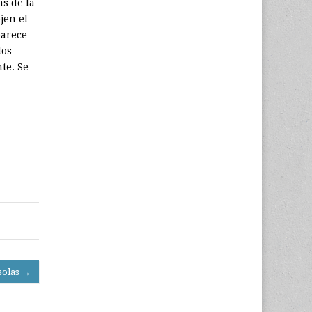
as de la
jen el
parece
tos
te. Se
solas →