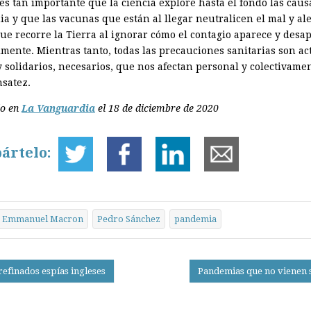
es tan importante que la ciencia explore hasta el fondo las caus
a y que las vacunas que están al llegar neutralicen el mal y ale
ue recorre la Tierra al ignorar cómo el contagio aparece y desa
lmente. Mientras tanto, todas las precauciones sanitarias son ac
y solidarios, necesarios, que nos afectan personal y colectivamen
nsatez.
do en
La Vanguardia
el 18 de diciembre de 2020
ártelo:
Emmanuel Macron
Pedro Sánchez
pandemia
refinados espías ingleses
Pandemias que no vienen 
on