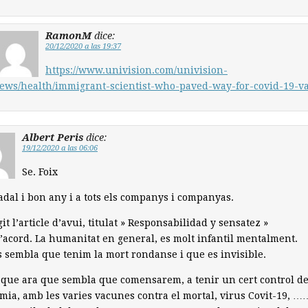
RamonM
dice:
20/12/2020 a las 19:37
https://www.univision.com/univision-
ews/health/immigrant-scientist-who-paved-way-for-covid-19-v
Albert Peris
dice:
19/12/2020 a las 06:06
Se. Foix
dal i bon any i a tots els companys i companyas.
git l’article d’avui, titulat » Responsabilidad y sensatez »
d’acord. La humanitat en general, es molt infantil mentalment.
 sembla que tenim la mort rondanse i que es invisible.
que ara que sembla que comensarem, a tenir un cert control de
ia, amb les varies vacunes contra el mortal, virus Covit-19, …