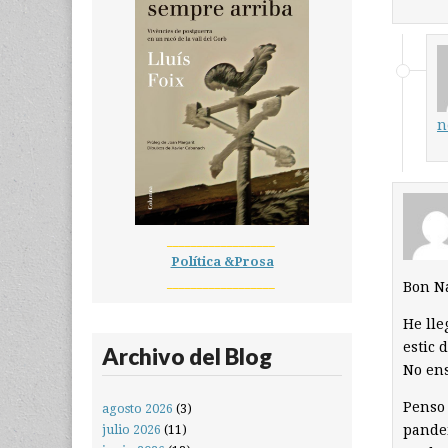
n
__________________
Política &Prosa
__________________
Bon Na
He lle
estic 
Archivo del Blog
No ens
Penso 
agosto 2026
(3)
pandem
julio 2026
(11)