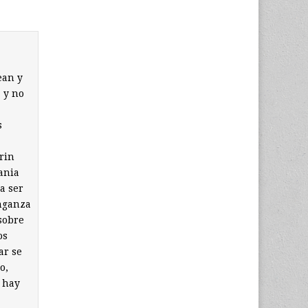
ean y
 y no
s
rin
ania
a ser
enganza
sobre
os
ar se
o,
 hay