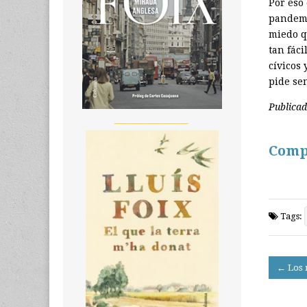
Por eso 
pandemi
miedo q
tan fáci
cívicos 
pide se
Publica
__________________
Comp
Tags:
Post
← Los 
navigati