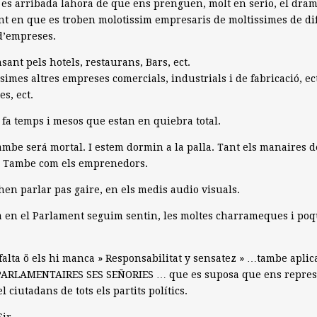
es arribada lahora de que ens prenguen, molt en serio, el dram
 en que es troben molotissim empresaris de moltissimes de di
d’empreses.
ant pels hotels, restaurans, Bars, ect.
isimes altres empreses comercials, industrials i de fabricació, ec
es, ect.
 fa temps i mesos que estan en quiebra total.
ambe será mortal. I estem dormin a la palla. Tant els manaires d
. Tambe com els emprenedors.
’hen parlar pas gaire, en els medis audio visuals.
 en el Parlament seguim sentin, les moltes charrameques i po
 falta ö els hi manca » Responsabilitat y sensatez » …tambe aplic
 PARLAMENTAIRES SES SEÑORIES … que es suposa que ens repre
el ciutadans de tots els partits polítics.