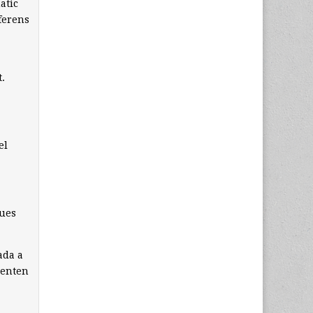
atic
ferens
t.
el
ques
ada a
senten