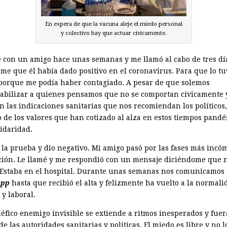
En espera de que la vacuna aleje el miedo personal
y colectivo hay que actuar cívicamente.
 con un amigo hace unas semanas y me llamó al cabo de tres dí
rme que él había dado positivo en el coronavirus. Para que lo tu
porque me podía haber contagiado. A pesar de que solemos
abilizar a quienes pensamos que no se comportan cívicamente 
n las indicaciones sanitarias que nos recomiendan los políticos
 de los valores que han cotizado al alza en estos tiempos pand
lidaridad.
 la prueba y dio negativo. Mi amigo pasó por las fases más incó
cción. Le llamé y me respondió con un mensaje diciéndome que 
 Estaba en el hospital. Durante unas semanas nos comunicamos
App
hasta que recibió el alta y felizmente ha vuelto a la normali
 y laboral.
léfico enemigo invisible se extiende a ritmos inesperados y fuer
de las autoridades sanitarias y políticas. El miedo es libre y no l