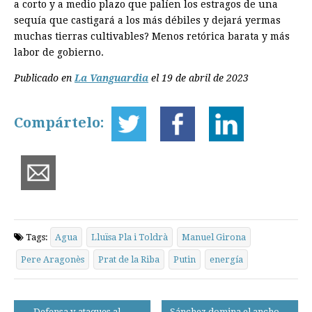
a corto y a medio plazo que palíen los estragos de una
sequía que castigará a los más débiles y dejará yermas
muchas tierras cultivables? Menos retórica barata y más
labor de gobierno.
Publicado en
La Vanguardia
el 19 de abril de 2023
Compártelo:
Tags:
Agua
Lluïsa Pla i Toldrà
Manuel Girona
Pere Aragonès
Prat de la Riba
Putin
energía
Post
← Defensa y ataques al
Sánchez domina el ancho