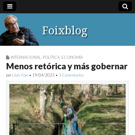
Foixblog
INTERNACIONAL
,
POLÍTICA
,
ECONOMÍA
Menos retórica y más gobernar
por
Lluís Foix
•
19/04/2023
•
3 Comentarios