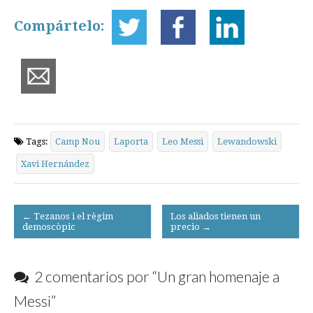
Compártelo:
Tags:
Camp Nou
Laporta
Leo Messi
Lewandowski
Xavi Hernández
Post
← Tezanos i el règim
Los aliados tienen un
demoscòpic
precio →
navigation
2 comentarios por “
Un gran homenaje a
Messi
”