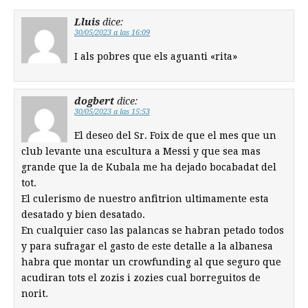
Lluis
dice:
30/05/2023 a las 16:09
I als pobres que els aguanti «rita»
dogbert
dice:
30/05/2023 a las 15:53
El deseo del Sr. Foix de que el mes que un
club levante una escultura a Messi y que sea mas
grande que la de Kubala me ha dejado bocabadat del
tot.
El culerismo de nuestro anfitrion ultimamente esta
desatado y bien desatado.
En cualquier caso las palancas se habran petado todos
y para sufragar el gasto de este detalle a la albanesa
habra que montar un crowfunding al que seguro que
acudiran tots el zozis i zozies cual borreguitos de
norit.