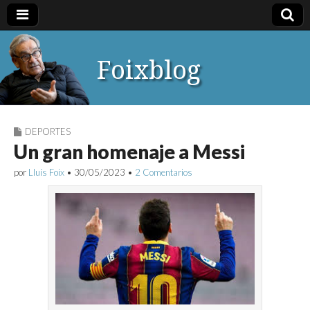
Foixblog
DEPORTES
Un gran homenaje a Messi
por
Lluís Foix
•
30/05/2023
•
2 Comentarios