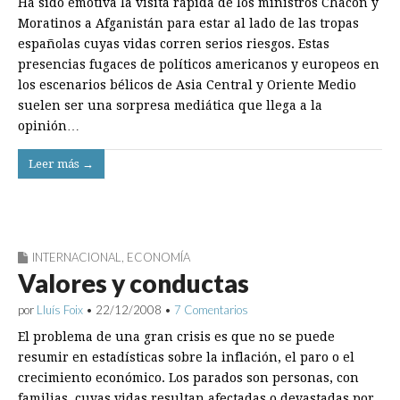
Ha sido emotiva la visita rápida de los ministros Chacón y
Moratinos a Afganistán para estar al lado de las tropas
españolas cuyas vidas corren serios riesgos. Estas
presencias fugaces de políticos americanos y europeos en
los escenarios bélicos de Asia Central y Oriente Medio
suelen ser una sorpresa mediática que llega a la
opinión…
Leer más →
INTERNACIONAL
,
ECONOMÍA
Valores y conductas
por
Lluís Foix
•
22/12/2008
•
7 Comentarios
El problema de una gran crisis es que no se puede
resumir en estadísticas sobre la inflación, el paro o el
crecimiento económico. Los parados son personas, con
familias, cuyas vidas resultan afectadas o devastadas por