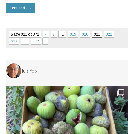
Leer más →
Page 321 of 372
«
1
…
319
320
321
322
323
…
372
»
lluis_foix