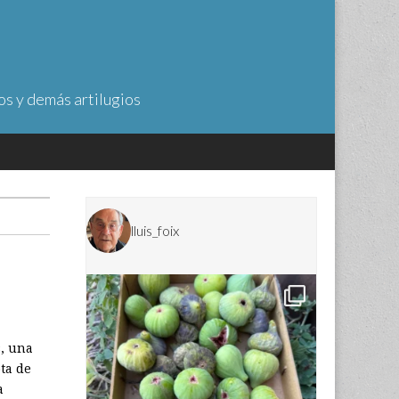
os y demás artilugios
lluis_foix
s, una
ota de
a