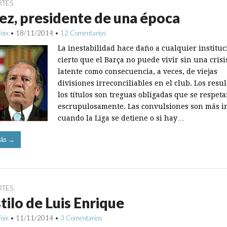
RTES
z, presidente de una época
Foix
•
18/11/2014
•
12 Comentarios
La inestabilidad hace daño a cualquier instituc
cierto que el Barça no puede vivir sin una crisi
latente como consecuencia, a veces, de viejas
divisiones irreconciliables en el club. Los resu
los títulos son treguas obligadas que se respet
escrupulosamente. Las convulsiones son más i
cuando la Liga se detiene o si hay…
ás →
RTES
stilo de Luis Enrique
Foix
•
11/11/2014
•
3 Comentarios