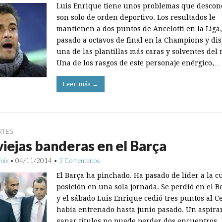
Luis Enrique tiene unos problemas que descon
son solo de orden deportivo. Los resultados le
mantienen a dos puntos de Ancelotti en la Liga
pasado a octavos de final en la Champions y di
una de las plantillas más caras y solventes del
Una de los rasgos de este personaje enérgico,…
Leer más →
RTES
viejas banderas en el Barça
Foix
•
04/11/2014
•
3 Comentarios
El Barça ha pinchado. Ha pasado de líder a la c
posición en una sola jornada. Se perdió en el 
y el sábado Luis Enrique cedió tres puntos al C
había entrenado hasta junio pasado. Un aspira
ganar títulos no puede perder dos encuentros