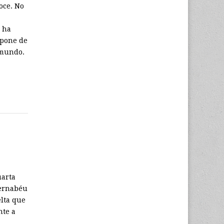
oce. No
, ha
spone de
 mundo.
uarta
Bernabéu
elta que
nte a