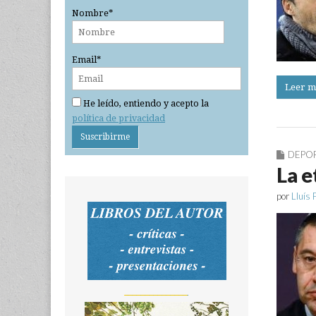
Nombre*
Email*
Leer m
He leído, entiendo y acepto la
política de privacidad
DEPO
La e
por
Lluís 
_______________