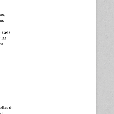
as,
los
e anda
 las
ra
ellas de
al.