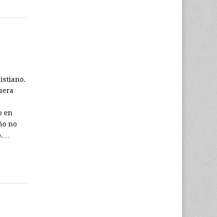
istiano.
uera
o en
ño no
o.…