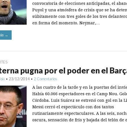
convocatoria de elecciones anticipadas, el aba
Puyol y una atmósfera de crisis que se ha dete
súbitamente con tres goles de los tres delanter
en forma del momento. Neymar,…
ás →
RTES
terna pugna por el poder en el Barç
Foix
•
23/12/2014
•
2 Comentarios
A las cuatro de la tarde y en la puertas del invi
Había 60.066 espectadores en el Camp Nou. Gol
Córdoba. Luis Suárez se estrenó con gol en la L
Messi cerró el espectáculo con dos tantos
rutinariamente espectaculares. A las seis, noch
oscura, sensación de frío y bajada del telón de