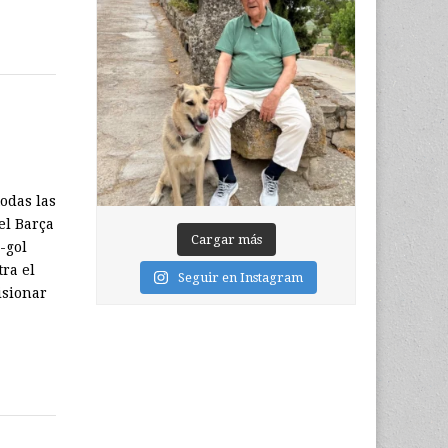
odas las
el Barça
Cargar más
-gol
tra el
Seguir en Instagram
isionar