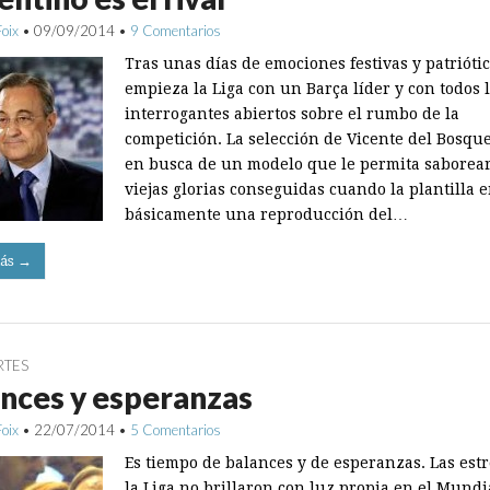
Foix
•
09/09/2014
•
9 Comentarios
Tras unas días de emociones festivas y patriótic
empieza la Liga con un Barça líder y con todos 
interrogantes abiertos sobre el rumbo de la
competición. La selección de Vicente del Bosqu
en busca de un modelo que le permita saborear
viejas glorias conseguidas cuando la plantilla e
básicamente una reproducción del…
ás →
RTES
nces y esperanzas
Foix
•
22/07/2014
•
5 Comentarios
Es tiempo de balances y de esperanzas. Las estr
la Liga no brillaron con luz propia en el Mundi