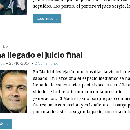
seguidos. Los postes, el portero vigués Sergio, 
Leer más →
RTES
a llegado el juicio final
Foix
•
28/10/2014
•
2 Comentarios
En Madrid festejarán muchos días la victoria de
sábado. En Barcelona el espacio mediático se h
llenado de comentarios pesimistas, catastrófico
si todo se hubiera terminado en la presente
generación. El Madrid ganó porque jugó con m
fuerza, más convicción y más talento. El Barça 
por una desastrosa segunda parte, con una de
ás →