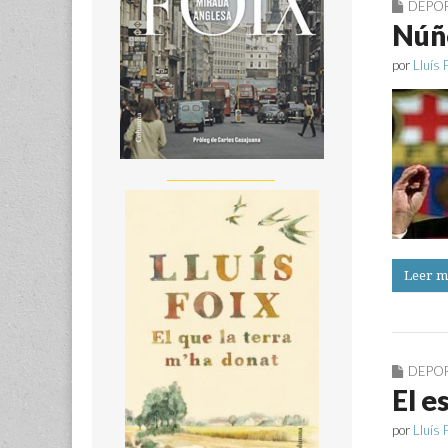
DEPO
Núñe
por
Lluís 
__________________
Leer m
DEPO
El e
por
Lluís 