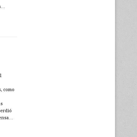
la…
l
a
s, como
ás
perdió
fensa…