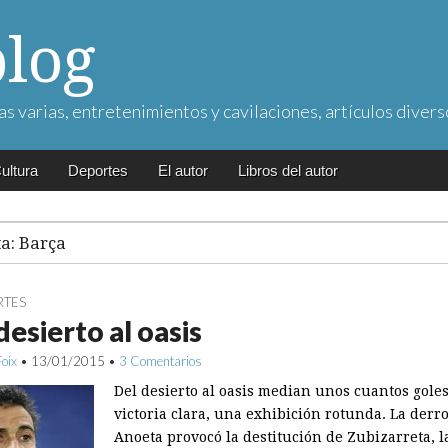
blog
as varias, entretenimientos y cavilaciones, artículos divers
ultura
Deportes
El autor
Libros del autor
ta:
Barça
RTES
desierto al oasis
Foix
•
13/01/2015
•
3 Comentarios
Del desierto al oasis median unos cuantos gole
victoria clara, una exhibición rotunda. La derr
Anoeta provocó la destitución de Zubizarreta, l