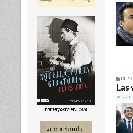
__________________
DEPO
Las 
por
Lluís 
PREMI JOSEP PLA 2016
__________________