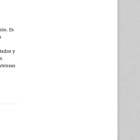
ión. Es
s
ltados y
an
ntensas