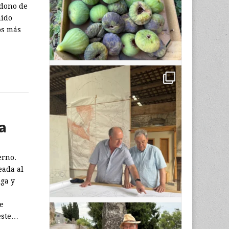
ndono de
nido
os más
a
erno.
eada al
iga y
e
 este…