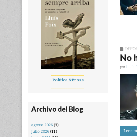
DEPO
No h
por
Lluís 
__________________
Política &Prosa
__________________
Archivo del Blog
agosto 2026
(3)
Leer m
julio 2026
(11)