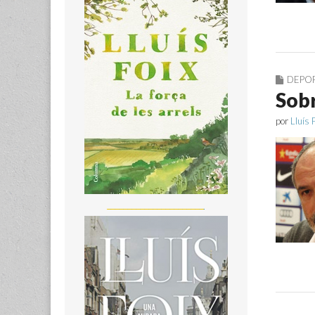
DEPO
Sobr
por
Lluís 
_______________________