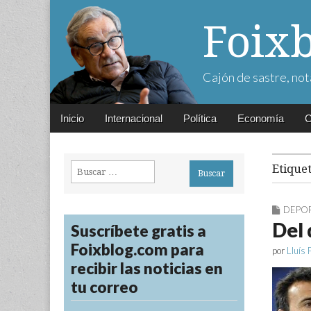
Foix
Cajón de sastre, not
Main
Skip
Inicio
Internacional
Política
Economía
C
menu
to
content
Buscar:
Etique
DEPO
Del 
Suscríbete gratis a
Foixblog.com para
por
Lluís 
recibir las noticias en
tu correo