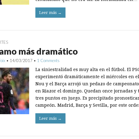
Leer más →
RTES
ramo más dramático
Foix
•
14/03/2017
•
1 Comments
La siniestralidad es muy alta en el fútbol. El PS
experimentó dramáticamente el miércoles en e
Nou y el Barça arrojó un pedazo de campeonato
en Riazor el domingo. Quedan once jornadas y t
tres puntos en juego. Es precipitado pronosticar
campeón. Madrid, Barça y Sevilla, por este ord
Leer más →