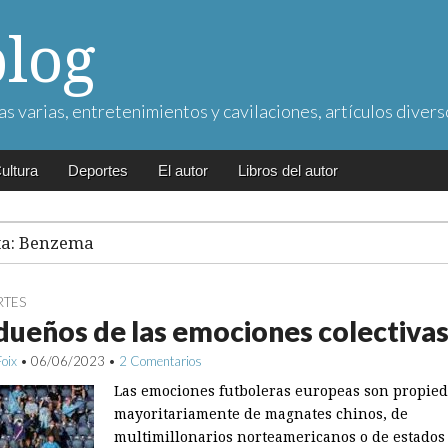
blog
as varias, entretenimientos y cavilaciones, artículos divers
ultura
Deportes
El autor
Libros del autor
ta:
Benzema
RTES
dueños de las emociones colectiva
Foix
•
06/06/2023
•
2 Comentarios
Las emociones futboleras europeas son propie
mayoritariamente de magnates chinos, de
multimillonarios norteamericanos o de estados