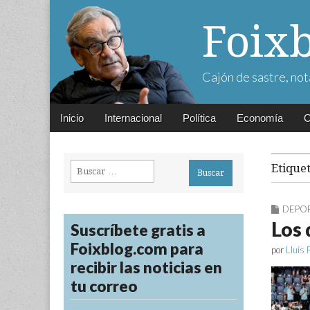
Foix
Cajón de sastre, not
Main
Skip
Inicio
Internacional
Política
Economía
C
menu
to
content
Buscar:
Etique
DEPO
Los 
Suscríbete gratis a
Foixblog.com para
por
Lluís 
recibir las noticias en
tu correo