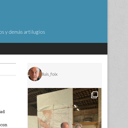
os y demás artilugios
lluis_foix
s
dad
 con