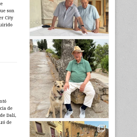
te
gue son
er City
uirido
ntó
cia de
de Dalí,
azó de