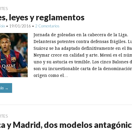
RTES
s, leyes y reglamentos
Foix
•
19/01/2016
•
2 Comentarios
Jornada de goleadas en la cabecera de la Liga.
Delanteras potentes contra defensas frágiles. L
Suárez se ha adaptado definitivamente en el Ba
Neymar crece en calidad y arte. Messi es el nú
uno y su astucia es temible. Los cinco Balones 
son su incuestionable carta de la denominació
origen como el…
ás →
RTES
a y Madrid, dos modelos antagóni