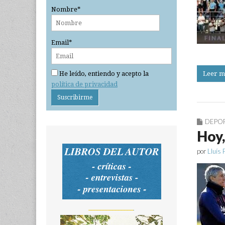
Nombre*
Email*
He leído, entiendo y acepto la
Leer m
política de privacidad
DEPO
Hoy,
por
Lluís 
_______________