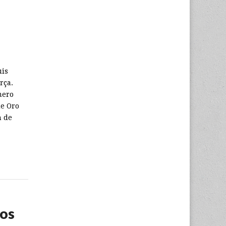
uis
rça.
mero
de Oro
n de
cos