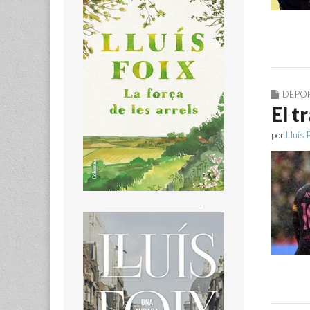
DEPO
El t
por
Lluís 
_______________________