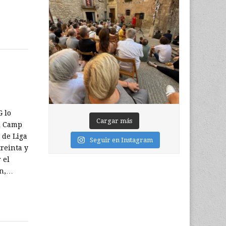
G lo
Cargar más
l Camp
 de Liga
Seguir en Instagram
reinta y
 el
en,…