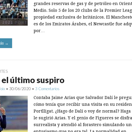
grandes reservas de gas y de petróleo en Orien
Medio. Solo 5 de los 20 clubs de la Premier Lea
propiedad exclusiva de británicos. El Manchest
es de los Emiratos Árabes, el Newcastle fue adq
por…
ás →
RTES
 el último suspiro
Foix
•
30/06/2020
•
3 Comentarios
Contaba Jaime Arias que Salvador Dalí le pregu
cómo tenía que recibir una visita en su residen
Portlligat. ¿Hago de Dalí o voy de normal? Haga 
le sugirió Arias. Y el genio de Figueres se disfr
surrealista y atendió al forastero simulando un
entusiasmo que no era tal. La normalidad en…