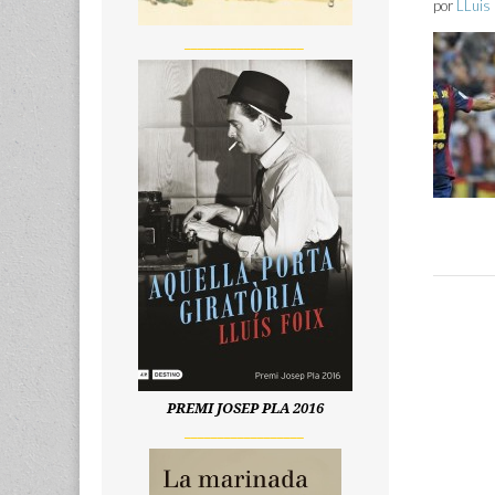
por
LLuis 
__________________
PREMI JOSEP PLA 2016
__________________