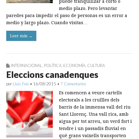
puede tranquilizar a corto o
medio plazo. Pero levantar
paredes para impedir el paso de personas es un error a
medio y largo plazo. Cuando visitas…
Leer más →
INTERNACIONAL
,
POLÍTICA
,
ECONOMÍA
,
CULTURA
Eleccions canadenques
por
Lluís Foix
•
16/08/2015
•
7 Comentarios
Es comencen a veure cartells
electorals a les cruïlles dels
barris de la immensa vall del riu
Sant Llorenç. Una vall rica, amb
aigua per tot arreu, un verd fort i
tendre i un passadís fluvial en
què grans vaixells transporten