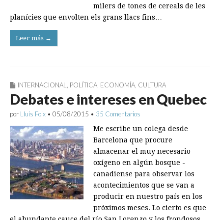
milers de tones de cereals de les
planícies que envolten els grans llacs fins…
Leer más →
INTERNACIONAL
,
POLÍTICA
,
ECONOMÍA
,
CULTURA
Debates e intereses en Quebec
por
Lluís Foix
•
05/08/2015
•
35 Comentarios
Me escribe un colega desde
Barcelona que procure
almacenar el muy necesario
oxígeno en algún bosque ­
canadiense para observar los
acontecimientos que se van a
producir en nuestro país en los
próximos meses. Lo cierto es que
el abundante cauce del río San Lorenzo y los frondosos