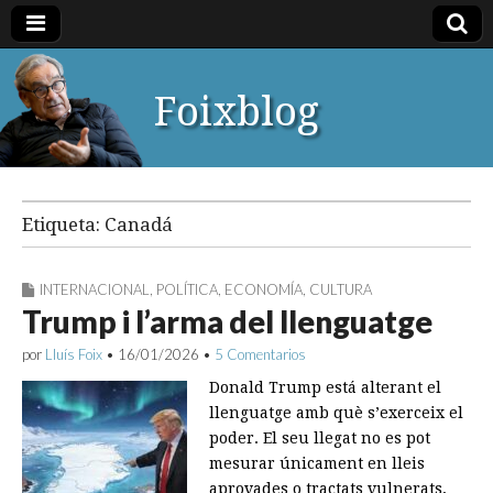
Foixblog
Etiqueta:
Canadá
INTERNACIONAL
,
POLÍTICA
,
ECONOMÍA
,
CULTURA
Trump i l’arma del llenguatge
por
Lluís Foix
•
16/01/2026
•
5 Comentarios
Donald Trump está alterant el
llenguatge amb què s’exerceix el
poder. El seu llegat no es pot
mesurar únicament en lleis
aprovades o tractats vulnerats,