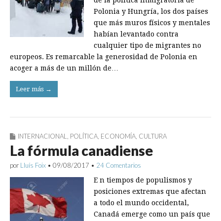
de la política inmigratoria de
Polonia y Hungría, los dos países
que más muros físicos y mentales
habían levantado contra
cualquier tipo de migrantes no
europeos. Es remarcable la generosidad de Polonia en
acoger a más de un millón de…
Leer más →
INTERNACIONAL
,
POLÍTICA
,
ECONOMÍA
,
CULTURA
La fórmula canadiense
por
Lluís Foix
•
09/08/2017
•
24 Comentarios
E n tiempos de populismos y
posiciones extremas que afectan
a todo el mundo occidental,
Canadá emerge como un país que