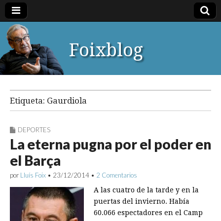
Foixblog
Etiqueta:
Gaurdiola
DEPORTES
La eterna pugna por el poder en
el Barça
por
Lluís Foix
•
23/12/2014
•
2 Comentarios
A las cuatro de la tarde y en la
puertas del invierno. Había
60.066 espectadores en el Camp