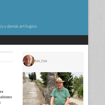
os y demás artilugios
lluis_foix
es
l abismo
s