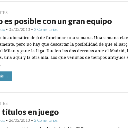
RTES
 es posible con un gran equipo
Foix
•
05/03/2013
•
2 Comentarios
iloto automático dejó de funcionar una semana. Una semana clav
tamente, pero no hay que descartar la posibilidad de que el Barç
l Milan y gane la Liga. Duelen las dos derrotas ante el Madrid, 
s, una aquí y la otra allá. Los que venimos de tiempos antiguos
…
ás →
RTES
 títulos en juego
Foix
•
26/02/2013
•
2 Comentarios