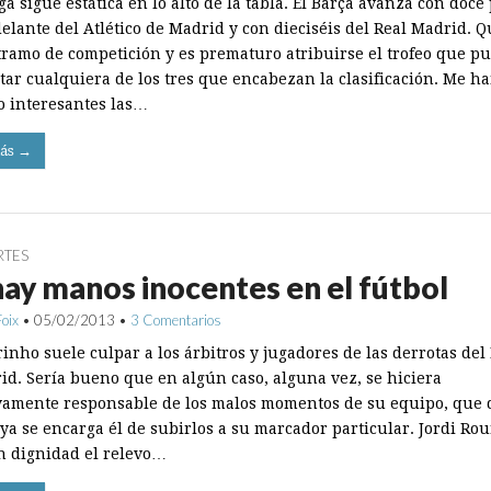
ga sigue estática en lo alto de la tabla. El Barça avanza con doce
delante del Atlético de Madrid y con dieciséis del Real Madrid. 
ramo de competición y es prematuro atribuirse el trofeo que p
tar cualquiera de los tres que encabezan la clasificación. Me h
o interesantes las…
ás →
RTES
ay manos inocentes en el fútbol
Foix
•
05/02/2013
•
3 Comentarios
inho suele culpar a los árbitros y jugadores de las derrotas del
id. Sería bueno que en algún caso, alguna vez, se hiciera
vamente responsable de los malos momentos de su equipo, que d
ya se encarga él de subirlos a su marcador particular. Jordi Rou
n dignidad el relevo…