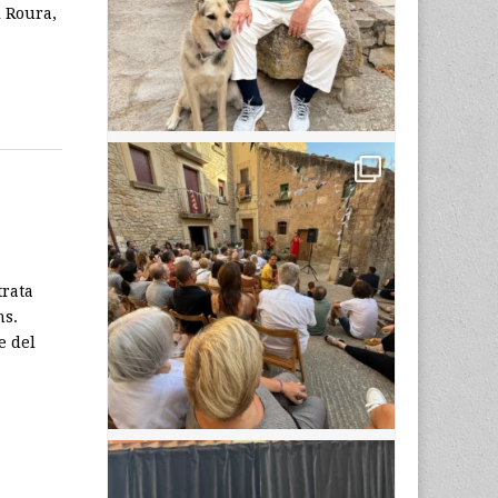
i Roura,
trata
ns.
e del