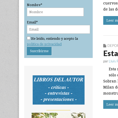
cuervos
Nombre*
de las 
Leer m
Email*
He leído, entiendo y acepto la
política de privacidad
DEPO
Esta
por
Lluís 
Esta
sólo
Sobran l
Milan d
monstru
Leer m
_______________