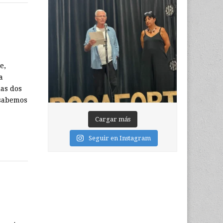
e,
a
las dos
 sabemos
Cargar más
Seguir en Instagram