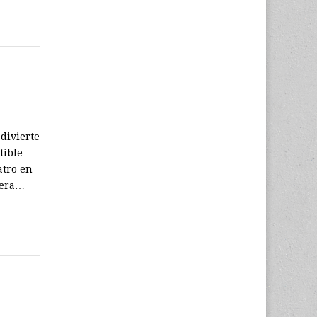
divierte
tible
atro en
uera…