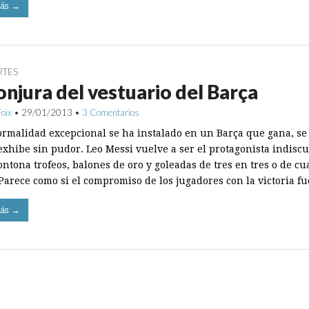
ás →
RTES
onjura del vestuario del Barça
Foix
•
29/01/2013
•
3 Comentarios
ormalidad excepcional se ha instalado en un Barça que gana, se 
exhibe sin pudor. Leo Messi vuelve a ser el protagonista indiscu
ntona trofeos, balones de oro y goleadas de tres en tres o de cu
 Parece como si el compromiso de los jugadores con la victoria f
ás →