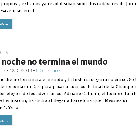
 propios y extraños ya revoloteaban sobre los cadáveres de Jord
desavencias en el…
ás →
RTES
 noche no termina el mundo
Foix
•
12/03/2013
•
8 Comentarios
 noche no terminará el mundo y la historia seguirá su curso. Se 
 de remontar un 2-0 para pasar a cuartos de final de la Champio
os elogios de los adversarios. Adriano Galliani, el hombre fuert
e Berlusconi, ha dicho al llegar a Barcelona que “Messies un
o”. Ya lo…
ás →