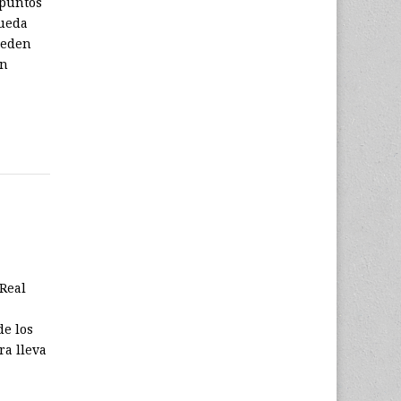
 puntos
Queda
ueden
an
 Real
e los
ra lleva