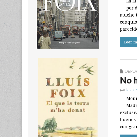
La Li
por 
mucho t
conquis
parecid
Leer m
__________________
DEPO
No h
por
Lluís 
Mour
Madr
exclusi
buenos 
con gra