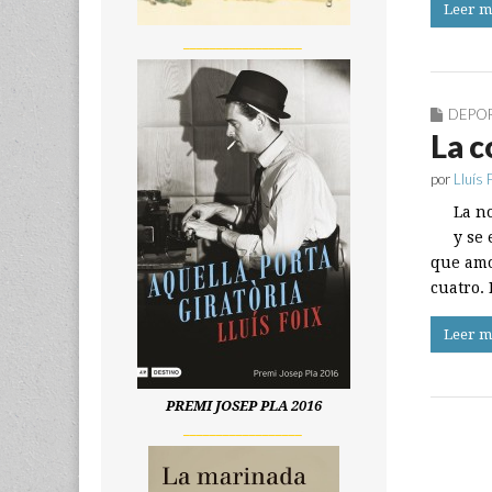
Leer m
__________________
DEPO
La c
por
Lluís 
La n
y se 
que amo
cuatro.
Leer m
PREMI JOSEP PLA 2016
__________________