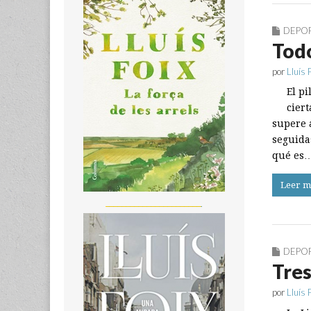
DEPO
Todo
por
Lluís 
El p
cier
supere a
seguida
qué es
Leer m
_______________________
DEPO
Tres
por
Lluís 