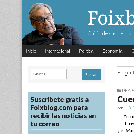
Foix
Cajón de sastre, not
Main
Skip
Inicio
Internacional
Política
Economía
C
menu
to
content
Buscar:
Etique
DEPO
Cuer
Suscríbete gratis a
Foixblog.com para
por
Lluís 
recibir las noticias en
En u
tu correo
derr
y el Ma