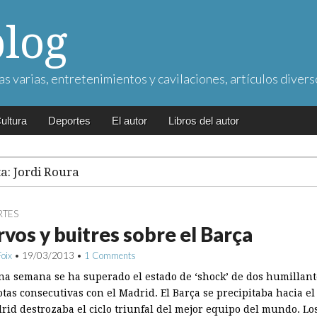
blog
as varias, entretenimientos y cavilaciones, artículos divers
ultura
Deportes
El autor
Libros del autor
ta:
Jordi Roura
RTES
vos y buitres sobre el Barça
Foix
•
19/03/2013
•
1 Comments
na semana se ha superado el estado de ‘shock’ de dos humillant
otas consecutivas con el Madrid. El Barça se precipitaba hacia e
drid destrozaba el ciclo triunfal del mejor equipo del mundo. Lo