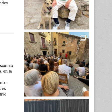
andes
iezan en
a, en la
entre
l ex
tivo