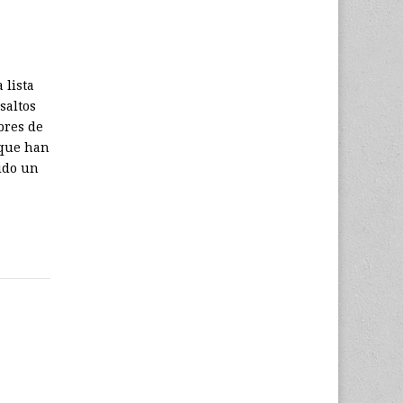
 lista
saltos
bres de
 que han
sido un