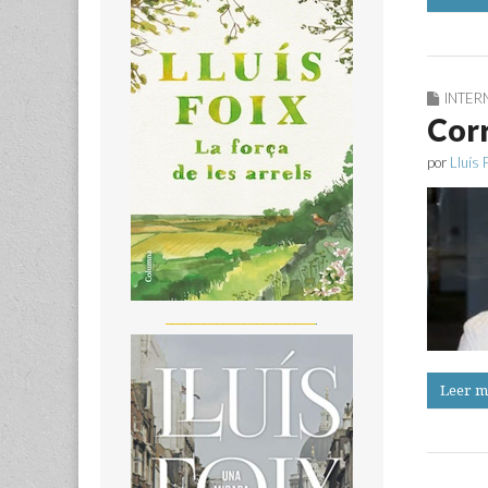
INTER
Corr
por
Lluís 
_______________________
Leer m