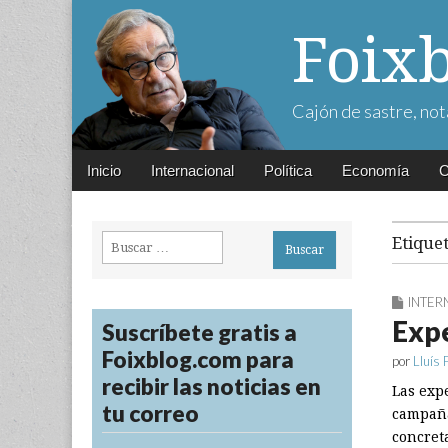
Foix
Cajón de sastre, not
Main
Skip
Inicio
Internacional
Política
Economía
C
menu
to
content
Buscar:
Etique
INTER
Expe
Suscríbete gratis a
Foixblog.com para
por
Lluís 
recibir las noticias en
Las expe
tu correo
campaña
concret