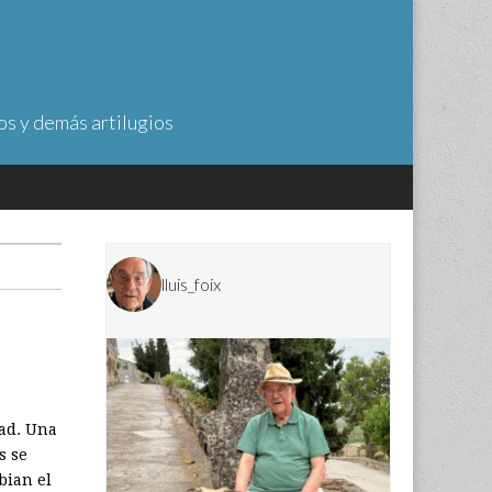
os y demás artilugios
lluis_foix
dad. Una
s se
bian el