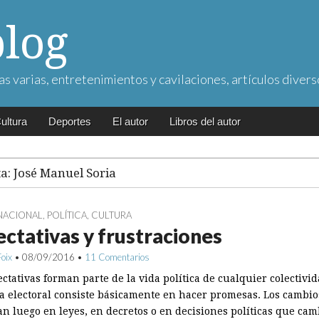
blog
as varias, entretenimientos y cavilaciones, artículos divers
ultura
Deportes
El autor
Libros del autor
ta:
José Manuel Soria
NACIONAL
,
POLÍTICA
,
CULTURA
ctativas y frustraciones
Foix
•
08/09/2016
•
11 Comentarios
ctativas forman parte de la vida política de cualquier colectivi
 electoral consiste básicamente en hacer promesas. Los cambio
an luego en leyes, en decretos o en decisiones políticas que cam