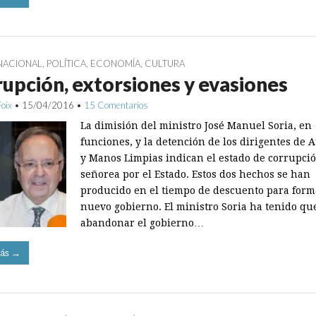
NACIONAL
,
POLÍTICA
,
ECONOMÍA
,
CULTURA
upción, extorsiones y evasiones
Foix
•
15/04/2016
•
15 Comentarios
La dimisión del ministro José Manuel Soria, en
funciones, y la detención de los dirigentes de
y Manos Limpias indican el estado de corrupci
señorea por el Estado. Estos dos hechos se han
producido en el tiempo de descuento para for
nuevo gobierno. El ministro Soria ha tenido qu
abandonar el gobierno…
ás →