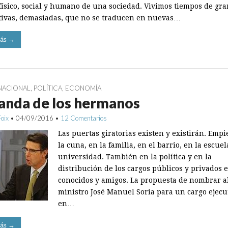
 físico, social y humano de una sociedad. Vivimos tiempos de gr
tivas, demasiadas, que no se traducen en nuevas…
ás →
NACIONAL
,
POLÍTICA
,
ECONOMÍA
anda de los hermanos
Foix
•
04/09/2016
•
12 Comentarios
Las puertas giratorias existen y existirán. Emp
la cuna, en la familia, en el barrio, en la escuel
universidad. También en la política y en la
distribución de los cargos públicos y privados 
conocidos y amigos. La propuesta de nombrar a
ministro José Manuel Soria para un cargo ejecu
en…
ás →