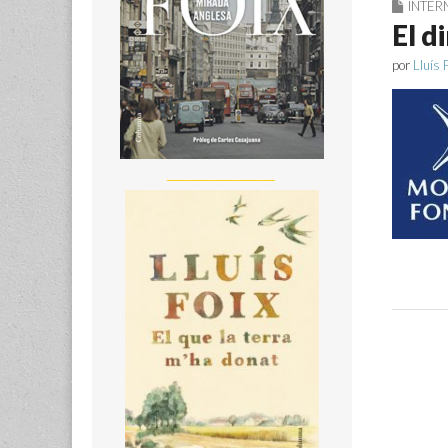
INTER
El d
por
Lluís 
__________________