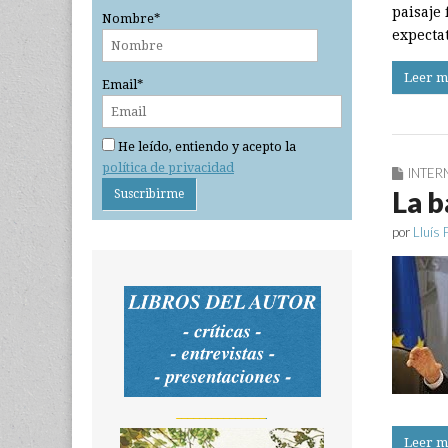
paisaje
Nombre*
expecta
Leer m
Email*
He leído, entiendo y acepto la
política de privacidad
INTER
La b
por
Lluís 
_______________
Leer m