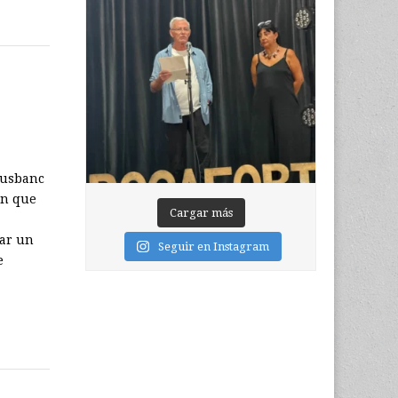
 Ausbanc
ón que
Cargar más
mar un
Seguir en Instagram
e