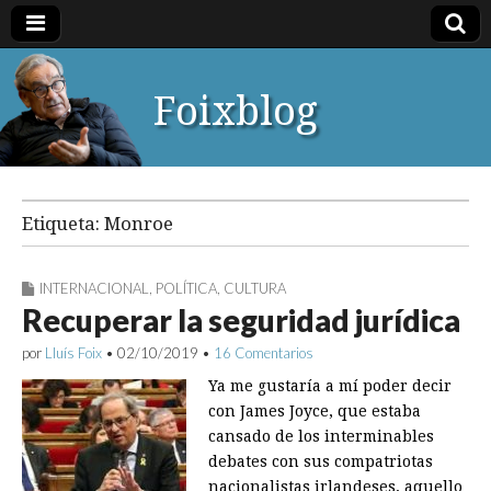
Foixblog
Etiqueta:
Monroe
INTERNACIONAL
,
POLÍTICA
,
CULTURA
Recuperar la seguridad jurídica
por
Lluís Foix
•
02/10/2019
•
16 Comentarios
Ya me gustaría a mí poder decir
con James Joyce, que estaba
cansado de los interminables
debates con sus compatriotas
nacionalistas irlandeses, aquello