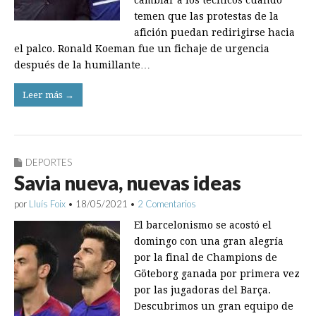
cambiar a los técnicos cuando
temen que las protestas de la
afición puedan redirigirse hacia
el palco. Ronald Koeman fue un fichaje de urgencia
después de la humillante…
Leer más →
DEPORTES
Savia nueva, nuevas ideas
por
Lluís Foix
•
18/05/2021
•
2 Comentarios
El barcelonismo se acostó el
domingo con una gran alegría
por la final de Champions de
Göteborg ganada por primera vez
por las jugadoras del Barça.
Descubrimos un gran equipo de