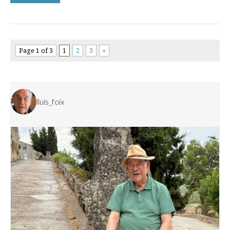
Page 1 of 3
1
2
3
»
lluis_foix