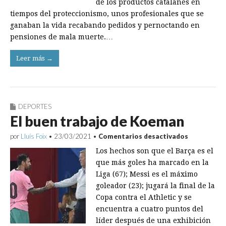
de los productos catalanes en
tiempos del proteccionismo, unos profesionales que se
ganaban la vida recabando pedidos y pernoctando en
pensiones de mala muerte.…
Leer más →
DEPORTES
El buen trabajo de Koeman
en
por
Lluís Foix
•
23/03/2021
•
Comentarios desactivados
El
Los hechos son que el Barça es el
buen
trabajo
que más goles ha marcado en la
de
Liga (67); Messi es el máximo
Koeman
goleador (23); jugará la final de la
Copa contra el Athletic y se
encuentra a cuatro puntos del
líder después de una exhibición