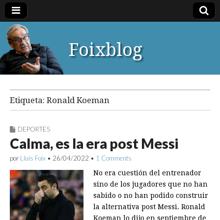
Foixblog
Etiqueta:
Ronald Koeman
DEPORTES
Calma, es la era post Messi
por
Lluís Foix
•
26/04/2022
•
1 Comments
No era cuestión del entrenador
sino de los jugadores que no han
sabido o no han podido construir
la alternativa post Messi. Ronald
Koeman lo dijo en septiembre de