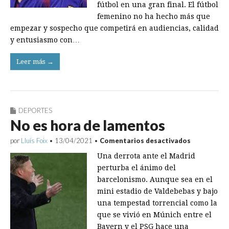
fútbol en una gran final. El fútbol
femenino no ha hecho más que
empezar y sospecho que competirá en audiencias, calidad
y entusiasmo con…
Leer más →
DEPORTES
No es hora de lamentos
en
por
Lluís Foix
•
13/04/2021
•
Comentarios desactivados
No
Una derrota ante el Madrid
es
hora
perturba el ánimo del
de
barcelonismo. Aunque sea en el
lamentos
mini estadio de Valdebebas y bajo
una tempestad torrencial como la
que se vivió en Múnich entre el
Bayern y el PSG hace una