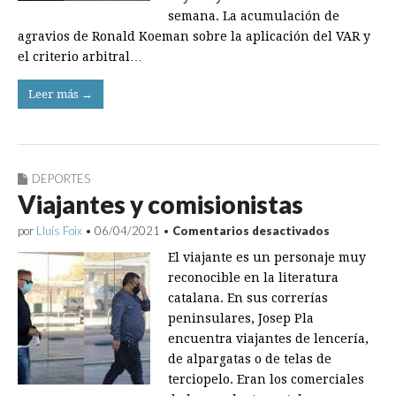
semana. La acumulación de
agravios de Ronald Koeman sobre la aplicación del VAR y
el criterio arbitral…
Leer más →
DEPORTES
Viajantes y comisionistas
en
por
Lluís Foix
•
06/04/2021
•
Comentarios desactivados
Viajantes
El viajante es un personaje muy
y
comisionis
reconocible en la literatura
catalana. En sus correrías
peninsulares, Josep Pla
encuentra viajantes de lencería,
de alpargatas o de telas de
terciopelo. Eran los comerciales