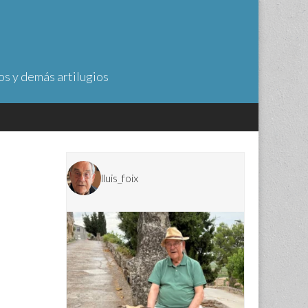
os y demás artilugios
lluis_foix