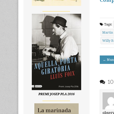
Comp
__________________
Tags:
Martin 
Willy B
Post
← Nunc
navigati
10 
PREMI JOSEP PLA 2016
__________________
observ