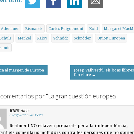
ártelo:
Adenauer
Bismarck
Carles Puigdemont
Kohl
Margaret MacMi
Schulz
Merkel
Rajoy
Schmidt
Schröder
Unión Europea
randt
a al margen de Europa
Josep Vallverdú: els bons llibres
fan viure →
on
comentarios por “
La gran cuestión europea
”
RMS
dice:
03/12/2017 a las 15:20
Realment NO estàvem preparats per a la independència,
ant els comentaris molt durs contra les persones que no opinen