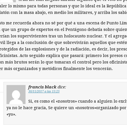
aler lo mismo para todas personas y que lo ideal es la República
latón con la masa abajo, en medio los militares, y arriba los sabi
sto me recuerda ahora no sé por qué a una escena de Punto Lím
a que un grupo de expertos en el Pentágono debatía sobre quie
erían los supervivientes tras un holocausto nuclear. Y el agreg
ivil llega a la conclusión de que sobrevivirán aquellos que esté
rotegidos de las explosiones y de la radiación, es decir, los preso
ficinistas. Acto seguido explica que pasará: primero los presos 
on más brutos serán lo que tomaran el control pero los oficinista
er más organizados y metódicos finalmente los vencerán.
francis black
dice:
30/11/2017 a las 15:25
Si, es como el «nosotros» cuando a alguien lo exc
ya no le hace gracia, Se quiere un «nosotros»organizado po
«yo».