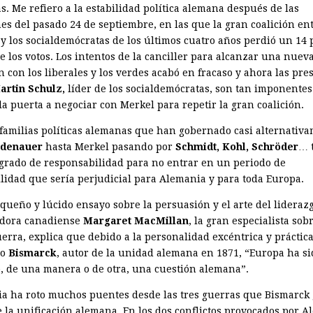
s. Me refiero a la estabilidad política alemana después de las
nes del pasado 24 de septiembre, en las que la gran coalición en
y los socialdemócratas de los últimos cuatro años perdió un 14 
e los votos. Los intentos de la canciller para alcanzar una nuev
n con los liberales y los verdes acabó en fracaso y ahora las pre
artin Schulz,
líder de los socialdemócratas, son tan imponente
la puerta a negociar con Merkel para repetir la gran coalición.
 familias políticas alemanas que han gobernado casi alternativ
denauer
hasta Merkel pasando por
Schmidt, Kohl, Schröder
… 
 grado de responsabilidad para no entrar en un periodo de
ilidad que sería perjudicial para Alemania y para toda Europa.
queño y lúcido ensayo sobre la persuasión y el arte del liderazg
adora canadiense
Margaret MacMillan
, la gran especialista sobr
rra, explica que debido a la perso­nalidad excéntrica y práctica
no
Bismarck
, autor de la unidad ale­mana en 1871, “Europa ha si
, de una manera o de otra, una cuestión ale­mana”.
a ha roto muchos puentes desde las tres guerras que Bismarck
e la unificación alemana. En los dos conflictos provocados por 