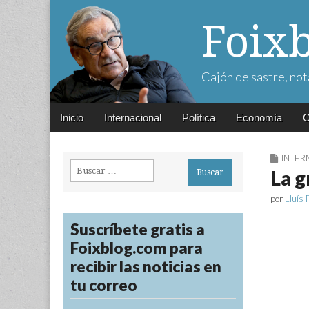
Foix
Cajón de sastre, not
Main
Skip
Inicio
Internacional
Política
Economía
C
menu
to
content
INTER
Buscar:
La g
por
Lluís 
Suscríbete gratis a
Foixblog.com para
recibir las noticias en
tu correo