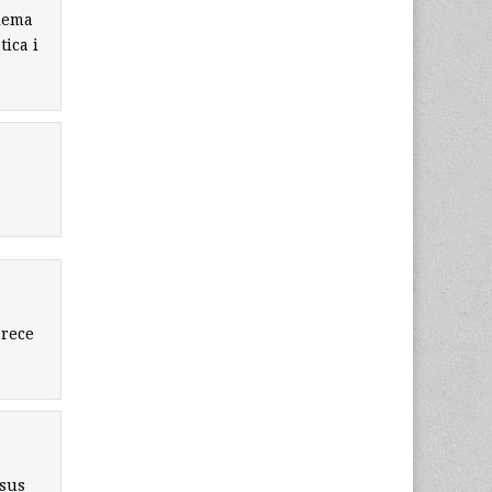
blema
tica i
arece
 sus