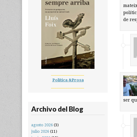
mateix
políti
de res
__________________
Política &Prosa
__________________
ser qu
Archivo del Blog
agosto 2026
(3)
julio 2026
(11)