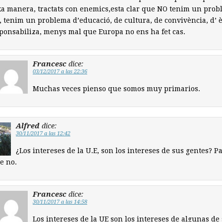
a manera, tractats con enemics,esta clar que NO tenim un pro
c, tenim un problema d’educació, de cultura, de convivència, d’ è
ponsabiliza, menys mal que Europa no ens ha fet cas.
Francesc
dice:
03/12/2017 a las 22:36
Muchas veces pienso que somos muy primarios.
Alfred
dice:
30/11/2017 a las 12:42
¿Los intereses de la U.E, son los intereses de sus gentes? P
e no.
Francesc
dice:
30/11/2017 a las 14:58
Los intereses de la UE son los intereses de algunas de