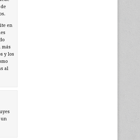
 de
os.
ite en
nes
ado
n más
s y los
como
s al
luyes
r un