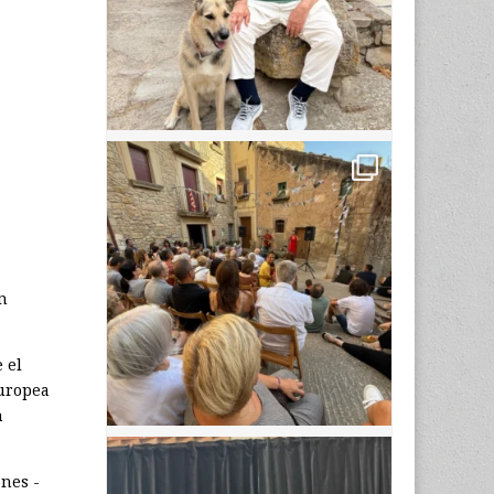
n
 el
europea
n
ones ­