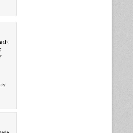
mal»,
e
r
hay
puede