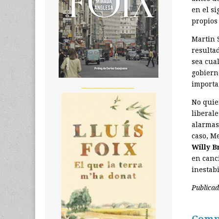
en el s
propios
Martin 
resulta
sea cual
gobierno
importa
__________________
No quie
liberal
alarmas
caso, M
Willy B
en canc
inestabi
Publica