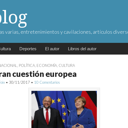
blog
as varias, entretenimientos y cavilaciones, artículos divers
ultura
Deportes
El autor
Libros del autor
NACIONAL
,
POLÍTICA
,
ECONOMÍA
,
CULTURA
ran cuestión europea
Foix
•
30/11/2017
•
10 Comentarios