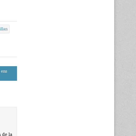
llan
 ens
 de la