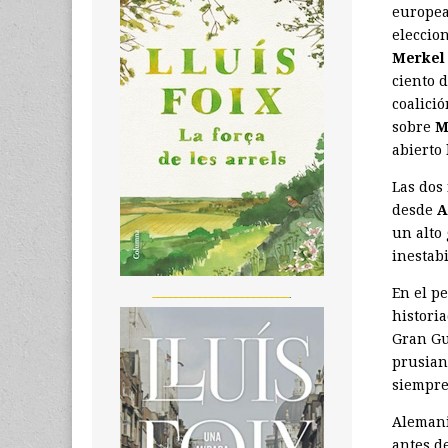
europea
eleccio
Merkel
ciento d
coalició
sobre
M
abierto 
Las dos
desde
A
un alto
inestab
_______________________
En el pe
histori
Gran Gue
prusia
siempre
Alemani
antes d