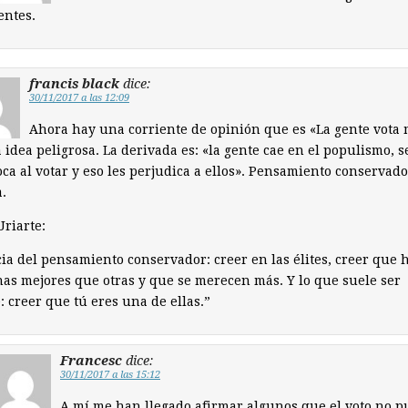
entes.
francis black
dice:
30/11/2017 a las 12:09
Ahora hay una corriente de opinión que es «La gente vota 
 idea peligrosa. La derivada es: «la gente cae en el populismo, s
ca al votar y eso les perjudica a ellos». Pensamiento conservado
a.
Uriarte:
ia del pensamiento conservador: creer en las élites, creer que 
as mejores que otras y que se merecen más. Y lo que suele ser
e: creer que tú eres una de ellas.”
Francesc
dice:
30/11/2017 a las 15:12
A mí me han llegado afirmar algunos que el voto no 