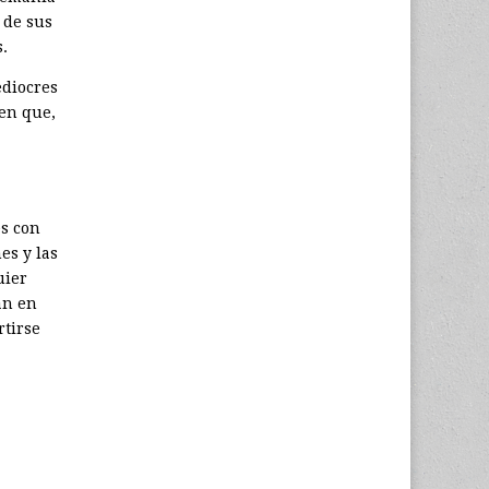
 de sus
.
ediocres
ben que,
s con
es y las
uier
an en
rtirse