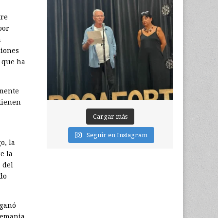
tre
por
a
siones
s que ha
amente
tienen
Cargar más
Seguir en Instagram
o, la
e la
 del
do
 ganó
Alemania