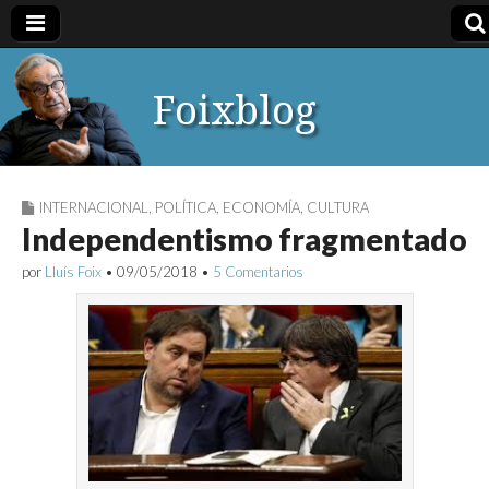
Foixblog
INTERNACIONAL
,
POLÍTICA
,
ECONOMÍA
,
CULTURA
Independentismo fragmentado
por
Lluís Foix
•
09/05/2018
•
5 Comentarios