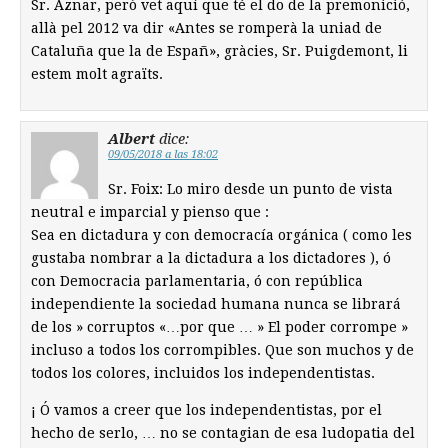
Sr. Aznar, però vet aquí que té el do de la premonició,
allà pel 2012 va dir «Antes se romperà la uniad de
Cataluña que la de Españ», gràcies, Sr. Puigdemont, li
estem molt agraïts.
Albert
dice:
09/05/2018 a las 18:02
Sr. Foix: Lo miro desde un punto de vista
neutral e imparcial y pienso que :
Sea en dictadura y con democracía orgánica ( como les
gustaba nombrar a la dictadura a los dictadores ), ó
con Democracia parlamentaria, ó con república
independiente la sociedad humana nunca se librará
de los » corruptos «…por que … » El poder corrompe »
incluso a todos los corrompibles. Que son muchos y de
todos los colores, incluidos los independentistas.
¡ Ó vamos a creer que los independentistas, por el
hecho de serlo, … no se contagian de esa ludopatia del