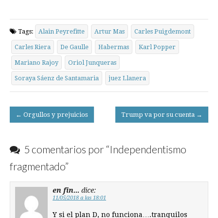
Tags:
Alain Peyrefitte
Artur Mas
Carles Puigdemont
Carles Riera
De Gaulle
Habermas
Karl Popper
Mariano Rajoy
Oriol Junqueras
Soraya Sáenz de Santamaria
juez Llanera
Post
← Orgullos y prejuicios
Trump va por su cuenta →
navigation
5 comentarios por “
Independentismo
fragmentado
”
en fin...
dice:
11/05/2018 a las 18:01
Y si el plan D, no funciona….tranquilos