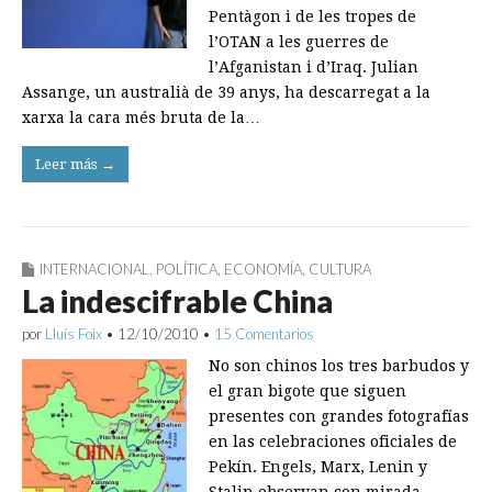
Pentàgon i de les tropes de
l’OTAN a les guerres de
l’Afganistan i d’Iraq. Julian
Assange, un australià de 39 anys, ha descarregat a la
xarxa la cara més bruta de la…
Leer más →
INTERNACIONAL
,
POLÍTICA
,
ECONOMÍA
,
CULTURA
La indescifrable China
por
Lluís Foix
•
12/10/2010
•
15 Comentarios
No son chinos los tres barbudos y
el gran bigote que siguen
presentes con grandes fotografías
en las celebraciones oficiales de
Pekín. Engels, Marx, Lenin y