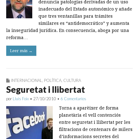
denuncia patologías derivadas de un uso
inadecuado del Estado autonómico y añade
que tres ventanillas para trámites
similares es “antidemocrático” y aumenta
la inseguridad jurídica. En consecuencia, aboga por una
reforma…
Leer más →
INTERNACIONAL
,
POLÍTICA
,
CULTURA
Seguretat i llibertat
por
Lluís Foix
•
27/10/2010
•
6 Comentarios
Torna a aparèixer de forma
planetària el vell contenciós
entre seguretat i llibertat per les
filtracions de centenars de milers
d’informacions secretes del