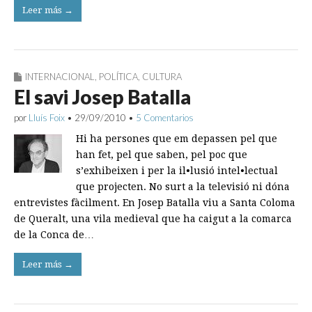
Leer más →
INTERNACIONAL
,
POLÍTICA
,
CULTURA
El savi Josep Batalla
por
Lluís Foix
•
29/09/2010
•
5 Comentarios
Hi ha persones que em depassen pel que
han fet, pel que saben, pel poc que
s’exhibeixen i per la il•lusió intel•lectual
que projecten. No surt a la televisió ni dóna
entrevistes fàcilment. En Josep Batalla viu a Santa Coloma
de Queralt, una vila medieval que ha caigut a la comarca
de la Conca de…
Leer más →