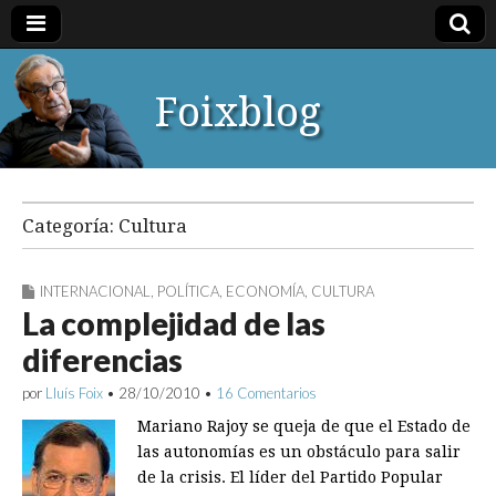
Foixblog
Categoría:
Cultura
INTERNACIONAL
,
POLÍTICA
,
ECONOMÍA
,
CULTURA
La complejidad de las
diferencias
por
Lluís Foix
•
28/10/2010
•
16 Comentarios
Mariano Rajoy se queja de que el Estado de
las autonomías es un obstáculo para salir
de la crisis. El líder del Partido Popular