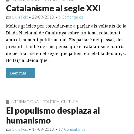
Catalanisme al segle XXI
por
Lluís Foix
•
22/09/2010
•
6 Comentarios
Moltes gràcies per convidar-me a parlar als voltants de la
Diada Nacional de Catalunya sobre un tema relacionat
amb el moment polític actual. Els parlaré del passat, del
present i també de com penso que el catalanisme hauria
de perfilar-se en el segle que ja hem encetat fa deu anys.
Ho faig a Lleida que…
Leer más →
INTERNACIONAL
,
POLÍTICA
,
CULTURA
El populismo desplaza al
humanismo
por
Lluís Foix
•
17/09/2010
•
17 Comentarios