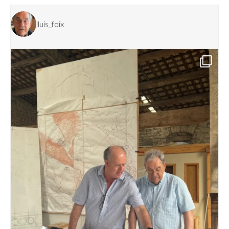
lluis_foix