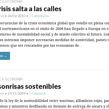
ICA
,
ECONOMÍA
isis salta a las calles
Foix
•
26/02/2010
•
2 Comentarios
secuencias de la crisis económica global que estalló en plena 
al norteamericana en el otoño de 2008 han llegado a Europa en e
vierno de inestabilidad social y de miedo colectivo al futuro. Lo
os intentan imponer necesarias medidas de austeridad, países
tienen que ser rescatados por las economías de…
ás →
ICA
,
ECONOMÍA
sonrisas sostenibles
Foix
•
23/11/2009
•
1 Comments
o la ley de la sostenibilidad entre sonrisas, alfombras rojas, pa
stras y ministros desfilando en formato de entrega de oscars y e