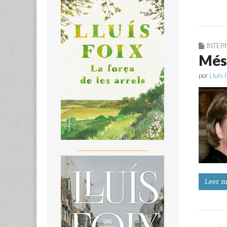
INTER
Més 
por
Lluís 
_______________________
Leer m