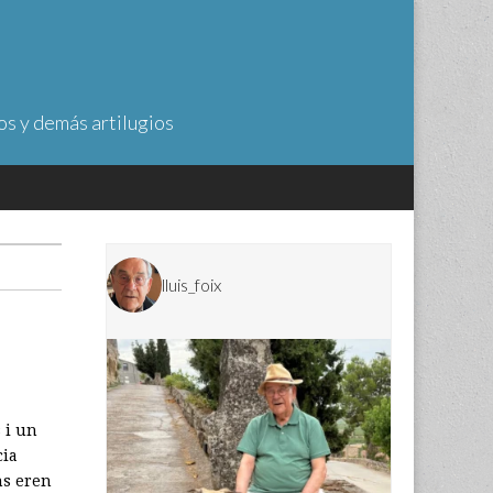
os y demás artilugios
lluis_foix
s i un
cia
ns eren