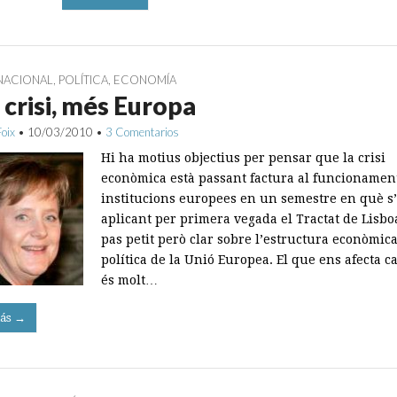
NACIONAL
,
POLÍTICA
,
ECONOMÍA
crisi, més Europa
Foix
•
10/03/2010
•
3 Comentarios
Hi ha motius objectius per pensar que la crisi
econòmica està passant factura al funcionament
institucions europees en un semestre en què s’
aplicant per primera vegada el Tractat de Lisbo
pas petit però clar sobre l’estructura econòmica
política de la Unió Europea. El que ens afecta c
és molt…
ás →