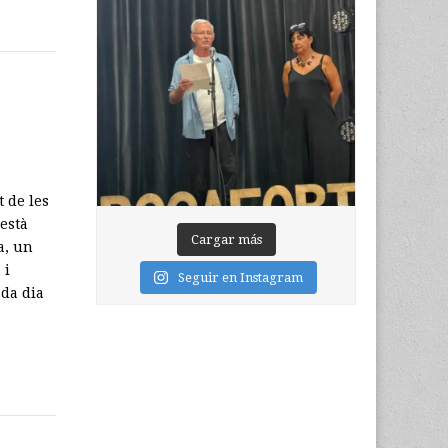
 de les
està
Cargar más
a, un
 i
Seguir en Instagram
ada dia