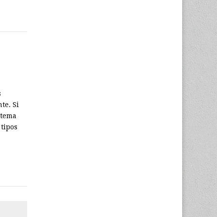
s
te. Si
stema
 tipos