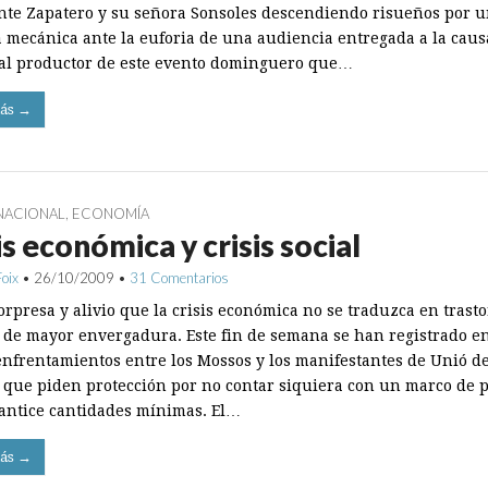
nte Zapatero y su señora Sonsoles descendiendo risueños por 
a mecánica ante la euforia de una audiencia entregada a la caus
o al productor de este evento dominguero que…
ás →
NACIONAL
,
ECONOMÍA
is económica y crisis social
Foix
•
26/10/2009
•
31 Comentarios
orpresa y alivio que la crisis económica no se traduzca en trast
s de mayor envergadura. Este fin de semana se han registrado e
enfrentamientos entre los Mossos y los manifestantes de Unió d
 que piden protección por no contar siquiera con un marco de p
antice cantidades mínimas. El…
ás →