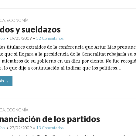
ICA
,
ECONOMÍA
dos y sueldazos
Foix
•
19/03/2009
•
32 Comentarios
los titulares extraidos de la conferencia que Artur Mas pronunc
e que si llegara a la presidencia de la Generalitat rebajaría su 
os miembros de su gobierno en un diez por ciento. No fue recogid
, lo que dijo a continuación al indicar que los políticos…
ás →
ICA
,
ECONOMÍA
inanciación de los partidos
Foix
•
27/02/2009
•
13 Comentarios