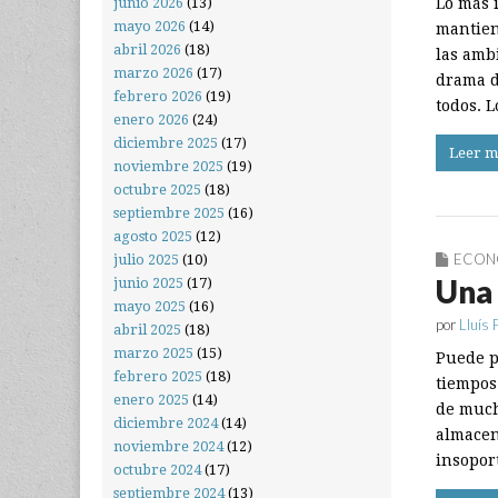
junio 2026
(13)
Lo más 
mayo 2026
(14)
mantien
abril 2026
(18)
las amb
marzo 2026
(17)
drama de
febrero 2026
(19)
todos. 
enero 2026
(24)
diciembre 2025
(17)
Leer m
noviembre 2025
(19)
octubre 2025
(18)
septiembre 2025
(16)
agosto 2025
(12)
ECON
julio 2025
(10)
Una 
junio 2025
(17)
mayo 2025
(16)
por
Lluís 
abril 2025
(18)
marzo 2025
(15)
Puede p
febrero 2025
(18)
tiempos 
enero 2025
(14)
de much
diciembre 2024
(14)
almacen
noviembre 2024
(12)
insopor
octubre 2024
(17)
septiembre 2024
(13)