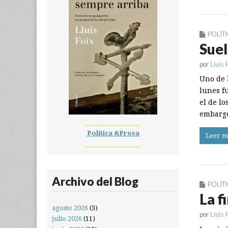
POLÍT
Suel
por
Lluís 
Uno de 
lunes fu
el de l
embargo
__________________
Política &Prosa
Leer m
__________________
Archivo del Blog
POLÍT
La f
agosto 2026
(3)
por
Lluís 
julio 2026
(11)