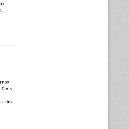
una
a.
ornos
n Reus
e
recios