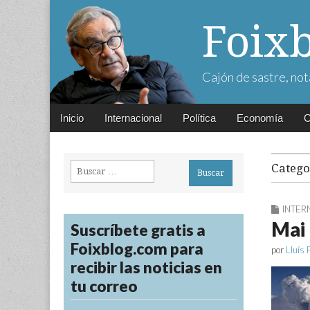
Foix
Cajón de sastre, not
Main
Skip
Inicio
Internacional
Política
Economía
C
menu
to
content
Buscar:
Catego
INTER
Mai 
Suscríbete gratis a
Foixblog.com para
por
Lluís 
recibir las noticias en
tu correo