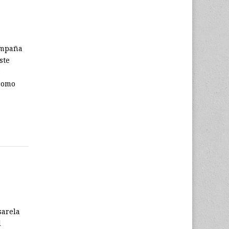
campaña
ste
s
 como
sarela
l