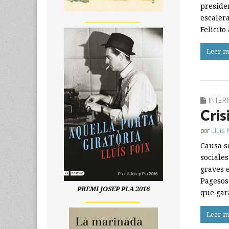
preside
escaler
__________________
Felicit
Leer m
INTER
Cris
por
Lluís 
Causa s
sociale
graves 
Pagesos
PREMI JOSEP PLA 2016
que gar
__________________
Leer m