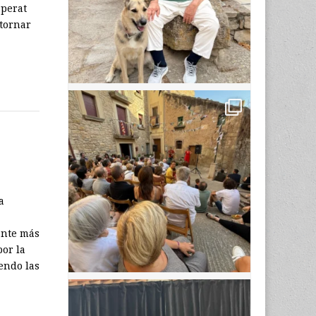
sperat
 tornar
a
ante más
por la
endo las