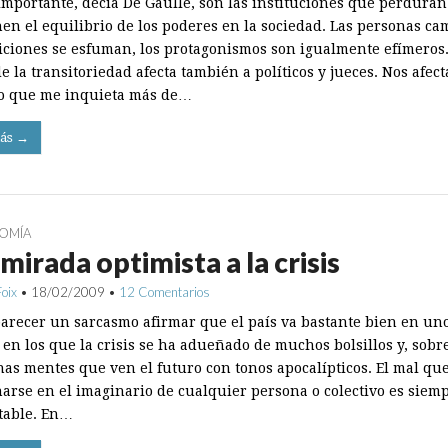
importante, decía De Gaulle, son las instituciones que perduran
en el equilibrio de los poderes en la sociedad. Las personas ca
iciones se esfuman, los protagonismos son igualmente efímeros.
 la transitoriedad afecta también a políticos y jueces. Nos afect
Lo que me inquieta más de…
ás →
OMÍA
mirada optimista a la crisis
Foix
•
18/02/2009
•
12 Comentarios
arecer un sarcasmo afirmar que el país va bastante bien en un
en los que la crisis se ha adueñado de muchos bolsillos y, sobre
as mentes que ven el futuro con tonos apocalípticos. El mal qu
arse en el imaginario de cualquier persona o colectivo es siem
table. En…