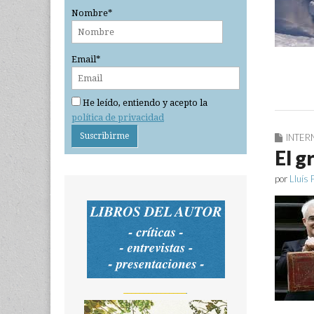
Nombre*
Email*
He leído, entiendo y acepto la
política de privacidad
INTER
El g
por
Lluís 
_______________