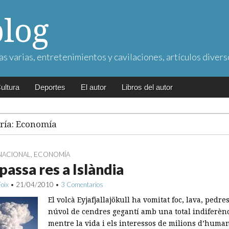
blog
as varias, entretenimientos y cavilaciones, artículos divers
ultura
Deportes
El autor
Libros del autor
ría:
Economía
NACIONAL
,
ECONOMÍA
passa res a Islàndia
Foix
•
21/04/2010
•
3 Comentarios
El volcà Eyjafjallajökull ha vomitat foc, lava, pedre
núvol de cendres gegantí amb una total indiferèn
mentre la vida i els interessos de milions d’huma