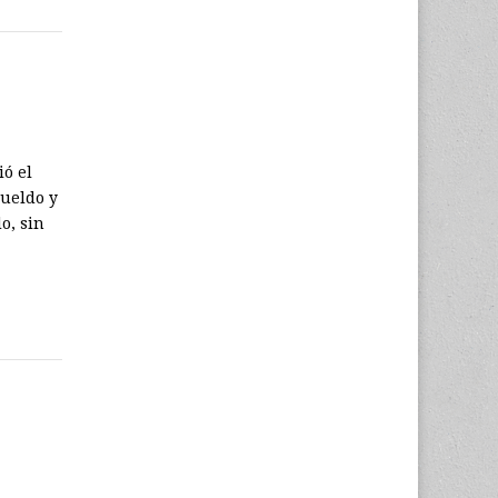
ió el
sueldo y
o, sin