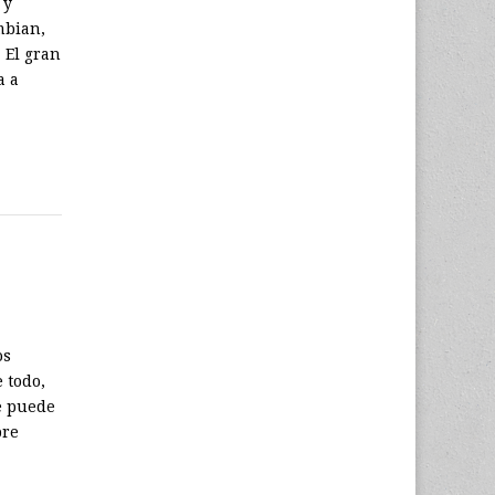
 y
mbian,
 El gran
a a
os
 todo,
e puede
pre