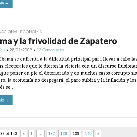
ás →
NACIONAL
,
ECONOMÍA
a y la frivolidad de Zapatero
Foix
•
28/01/2009
•
13 Comentarios
bama se enfrenta a la dificultad principal para llevar a cabo la
 electorales que le dieron la victoria con un discurso ilusionan
igue poner en pie el deteriorado y en muchos casos corrupto si
ro, la economía no despegará, el paro subirá y la inflación y los
rés se…
ás →
39 of 140
«
1
…
137
138
139
140
»