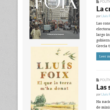
POLÍT
La cr
por
Lluís 
Las con
elector
largo in
gobiern
__________________
Grecia 
Leer m
POLÍT
Las 
por
Lluís 
Ha nacid
de mini