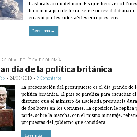
trastocats arreu del món. Els que hem viscut l’ine
fenomen a peu de terra, sense necessitat d’anar o
en avió per les rutes aèries europees, ens…
Leer más →
NACIONAL
,
POLÍTICA
,
ECONOMÍA
ran día de la política británica
Foix
•
24/03/2010
•
9 Comentarios
La presentación del presupuesto es el día grande de l
política británica. El país se paraliza para escuchar el
discurso que el ministro de Hacienda pronuncia dur
de dos horas en los Comunes. La oposición le replica 
tarde, sobre la marcha, con el mismo minutaje. rebati
propuestas del gobierno que considera…
Leer más →