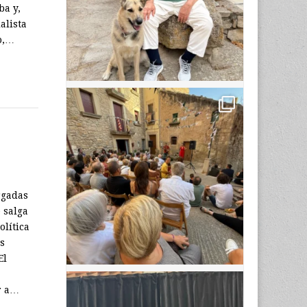
ba y,
alista
o,…
rgadas
 salga
olítica
s
El
r a…