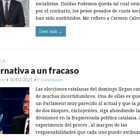
socialistas. Unidas Podemos queda tal cual esta
por el contrario, los pesos pesados de cuota soci
han sido sustituidos. Me refiero a Carmen Calv
Leer más →
ICA
rnativa a un fracaso
Foix
•
10/02/2021
•
9 Comentarios
Las elecciones catalanas del domingo llegan ca
de muchas incertidumbres. Una de ellas es que
un Parlament muy parecido al actual y que la p
de dos bloques, excluyentes, siga ahondando la
divisiones en la fragmentada política catalana. 
experimento del procés , al margen de las
responsabilidades que cada uno puede atribui