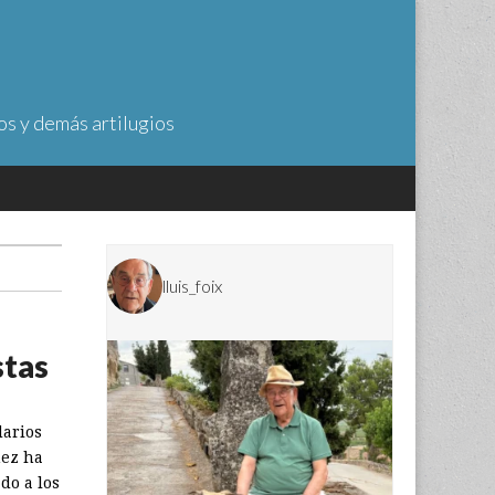
os y demás artilugios
lluis_foix
stas
darios
hez ha
do a los