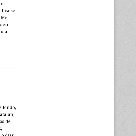
ue
ítica se
. Me
bién
ñola
 fondo,
atalán,
os de
s,
 o días