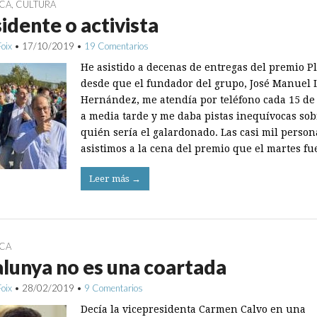
ICA
,
CULTURA
idente o activista
Foix
•
17/10/2019
•
19 Comentarios
He asistido a decenas de entregas del premio P
desde que el fundador del grupo, José Manuel 
Hernández, me atendía por teléfono cada 15 de
a media tarde y me daba pistas inequívocas sob
quién sería el galardonado. Las casi mil perso
asistimos a la cena del premio que el martes f
Leer más →
ICA
lunya no es una coartada
Foix
•
28/02/2019
•
9 Comentarios
Decía la vicepresidenta Carmen Calvo en una