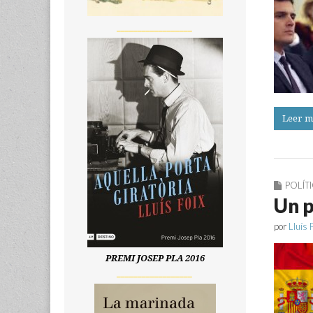
__________________
Leer m
POLÍT
Un p
por
Lluís 
PREMI JOSEP PLA 2016
__________________