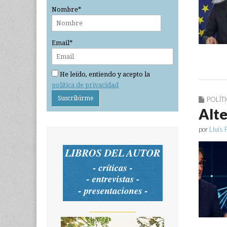
Nombre*
Email*
He leído, entiendo y acepto la
política de privacidad
POLÍT
Alte
por
Lluís 
_______________