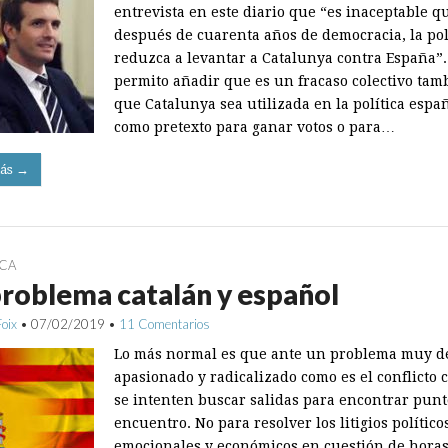
entrevista en este diario que “es inaceptable q
después de cuarenta años de democracia, la pol
reduzca a levantar a Catalunya contra España”
permito añadir que es un fracaso colectivo tam
que Catalunya sea utilizada en la política espa
como pretexto para ganar votos o para…
ás →
ICA
roblema catalán y español
Foix
•
07/02/2019
•
11 Comentarios
Lo más normal es que ante un problema muy de
apasionado y radicalizado como es el conflicto c
se intenten buscar salidas para encontrar punt
encuentro. No para resolver los litigios político
emocionales y económicos en cuestión de horas