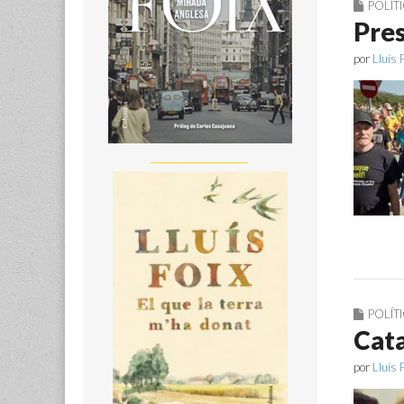
POLÍT
Pres
por
Lluís 
__________________
POLÍT
Cata
por
Lluís 