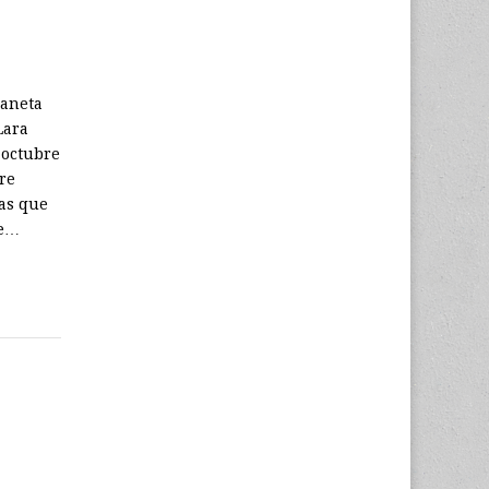
laneta
Lara
 octubre
re
nas que
ue…