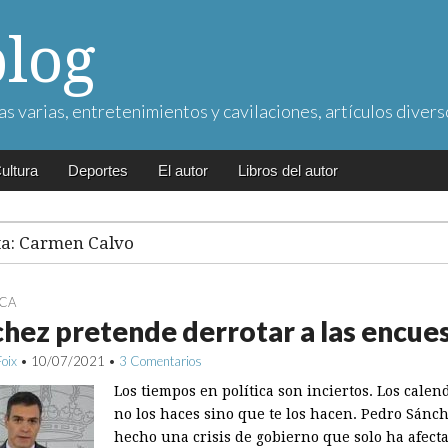
blog
as varias, entretenimientos y cavilaciones, artículos divers
ultura
Deportes
El autor
Libros del autor
ta:
Carmen Calvo
ICA
hez pretende derrotar a las encue
Foix
•
10/07/2021
•
3 Comentarios
Los tiempos en política son inciertos. Los calen
no los haces sino que te los hacen. Pedro Sánc
hecho una crisis de gobierno que solo ha afecta