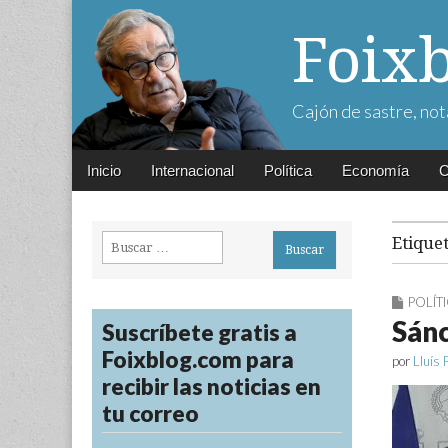
Foix
Cajón de sastre, not
Main
Skip
Inicio
Internacional
Política
Economía
C
menu
to
content
Buscar:
Etique
POLÍT
Sánc
Suscríbete gratis a
Foixblog.com para
por
Lluís 
recibir las noticias en
tu correo