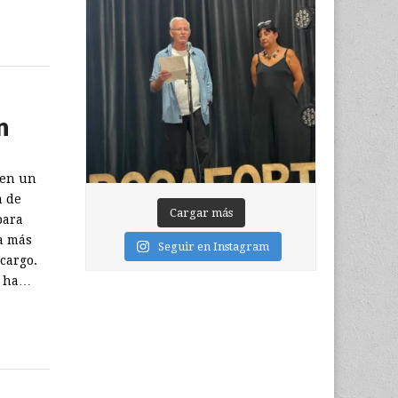
n
nen un
a de
Cargar más
para
a más
Seguir en Instagram
 cargo.
z ha…