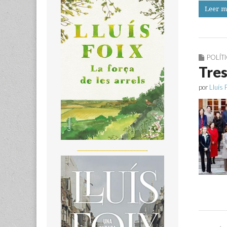
Leer m
POLÍT
Tres
por
Lluís 
_______________________