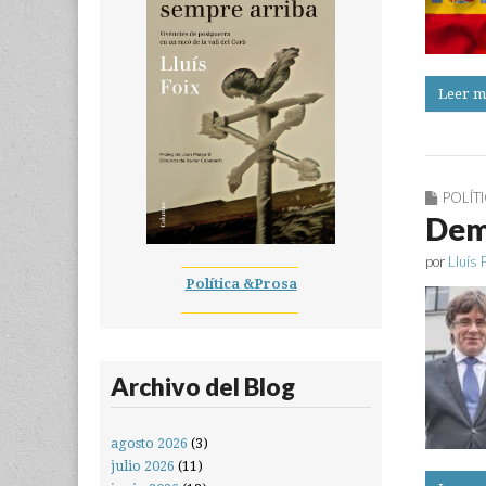
Leer m
POLÍT
Demo
__________________
por
Lluís 
Política &Prosa
__________________
Archivo del Blog
agosto 2026
(3)
julio 2026
(11)