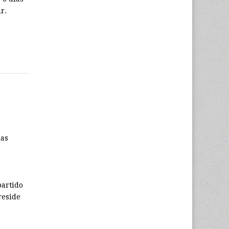
r.
las
partido
reside