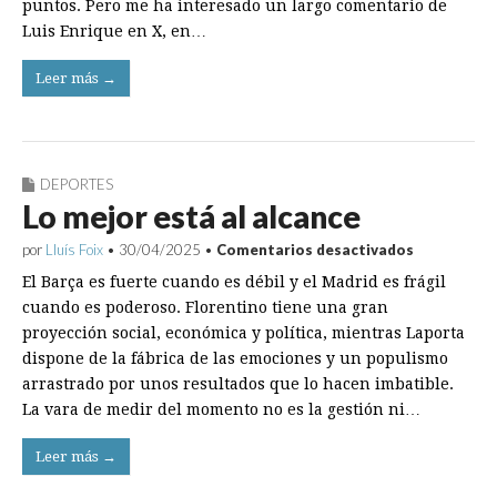
puntos. Pero me ha interesado un largo comentario de
Luis Enrique en X, en…
Leer más →
DEPORTES
Lo mejor está al alcance
en
por
Lluís Foix
•
30/04/2025
•
Comentarios desactivados
Lo
El Barça es fuerte cuando es débil y el Madrid es frágil
mejor
está
cuando es poderoso. Florentino tiene una gran
al
proyección social, económica y política, mientras Laporta
alcance
dispone de la fábrica de las emociones y un populismo
arrastrado por unos resultados que lo hacen imbatible.
La vara de medir del momento no es la gestión ni…
Leer más →