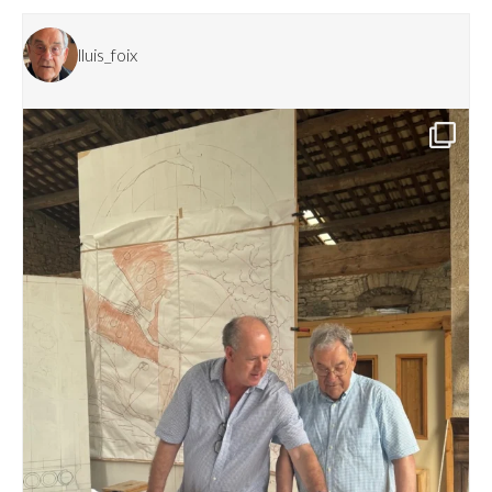
lluis_foix