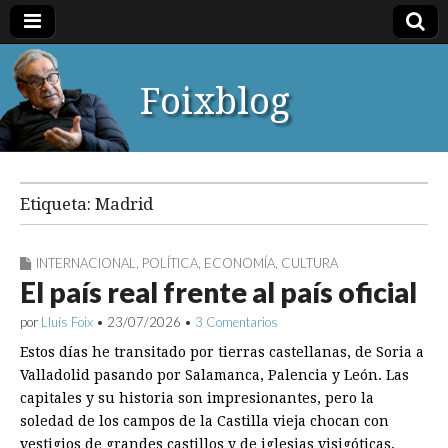
Foixblog
Etiqueta:
Madrid
INTERNACIONAL
,
POLÍTICA
,
ECONOMÍA
,
CULTURA
El país real frente al país oficial
por
Lluís Foix
•
23/07/2026
•
3 Comentarios
Estos días he transitado por tierras castellanas, de Soria a
Valladolid pasando por Salamanca, Palencia y León. Las
capitales y su historia son impresionantes, pero la
soledad de los campos de la Castilla vieja chocan con
vestigios de grandes castillos y de iglesias visigóticas,