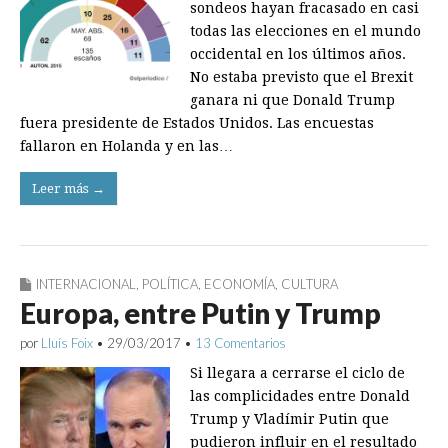
sondeos hayan fracasado en casi
todas las elecciones en el mundo
occidental en los últimos años.
No estaba previsto que el Brexit
ganara ni que Donald Trump
fuera presidente de Estados Unidos. Las encuestas
fallaron en Holanda y en las…
Leer más →
INTERNACIONAL
,
POLÍTICA
,
ECONOMÍA
,
CULTURA
Europa, entre Putin y Trump
por
Lluís Foix
•
29/03/2017
•
13 Comentarios
Si llegara a cerrarse el ciclo de
las complicidades entre Donald
Trump y Vladímir Putin que
pudieron influir en el resultado