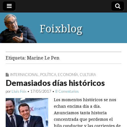
Foixblog
Etiqueta:
Marine Le Pen
INTERNACIONAL
,
POLÍTICA
,
ECONOMÍA
,
CULTURA
Demasiados días históricos
por
Lluís Foix
•
17/05/2017
•
8 Comentarios
Los momentos históricos se nos
echan encima día a día.
Anunciamos tanta historia
concentrada que perdemos el
hilo conductor y las corrientes de