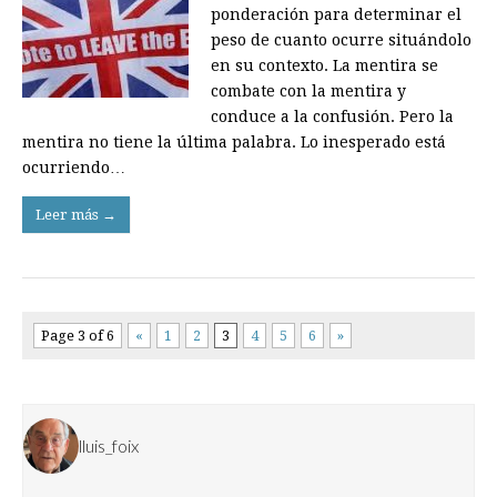
ponderación para determinar el
peso de cuanto ocurre situándolo
en su contexto. La mentira se
combate con la mentira y
conduce a la confusión. Pero la
mentira no tiene la última palabra. Lo inesperado está
ocurriendo…
Leer más →
Page 3 of 6
«
1
2
3
4
5
6
»
lluis_foix