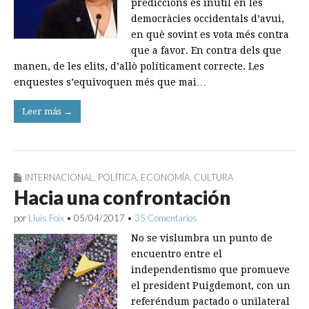
prediccions és inútil en les
democràcies occidentals d’avui,
en què sovint es vota més contra
que a favor. En contra dels que
manen, de les elits, d’allò políticament correcte. Les
enquestes s’equivoquen més que mai…
Leer más →
INTERNACIONAL
,
POLÍTICA
,
ECONOMÍA
,
CULTURA
Hacia una confrontación
por
Lluís Foix
•
05/04/2017
•
35 Comentarios
No se vislumbra un punto de
encuentro entre el
independentismo que promueve
el president Puigdemont, con un
referéndum pactado o unilateral