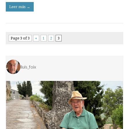
Leer más →
Page 3 of 3
«
1
2
3
lluis_foix