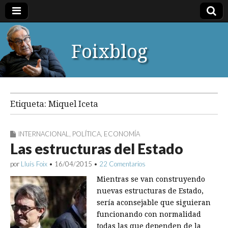
Foixblog
Etiqueta:
Miquel Iceta
INTERNACIONAL
,
POLÍTICA
,
ECONOMÍA
Las estructuras del Estado
por
Lluís Foix
•
16/04/2015
•
22 Comentarios
Mientras se van construyendo
nuevas estructuras de Estado,
sería aconsejable que siguieran
funcionando con normalidad
todas las que dependen de la