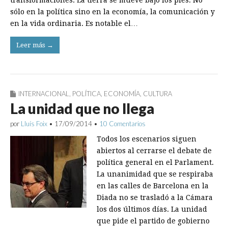
transformaciones. La tierra se mueve bajo los pies. No
sólo en la política sino en la economía, la comunicación y
en la vida ordinaria. Es notable el…
Leer más →
INTERNACIONAL
,
POLÍTICA
,
ECONOMÍA
,
CULTURA
La unidad que no llega
por
Lluís Foix
•
17/09/2014
•
10 Comentarios
Todos los escenarios siguen
abiertos al cerrarse el debate de
política general en el Parlament.
La unanimidad que se respiraba
en las calles de Barcelona en la
Diada no se trasladó a la Cámara
los dos últimos días. La unidad
que pide el partido de gobierno