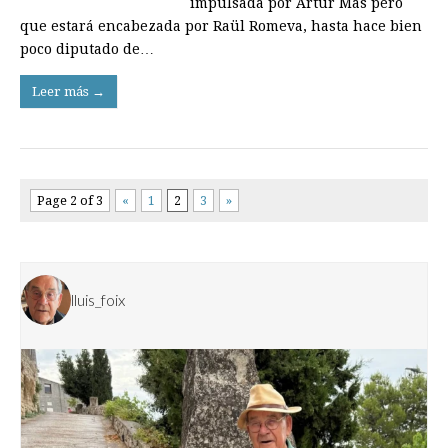
impulsada por Artur Mas pero
que estará encabezada por Raül Romeva, hasta hace bien
poco diputado de…
Leer más →
Page 2 of 3
«
1
2
3
»
lluis_foix