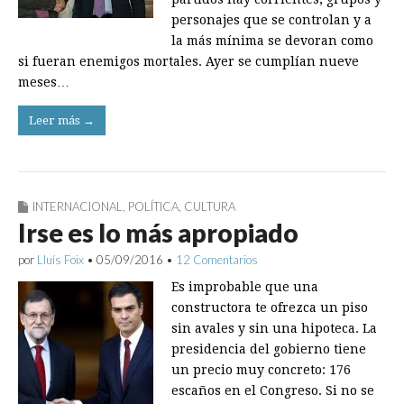
personajes que se controlan y a
la más mínima se devoran como
si fueran enemigos mortales. Ayer se cumplían nueve
meses…
Leer más →
INTERNACIONAL
,
POLÍTICA
,
CULTURA
Irse es lo más apropiado
por
Lluís Foix
•
05/09/2016
•
12 Comentarios
Es improbable que una
constructora te ofrezca un piso
sin avales y sin una hipoteca. La
presidencia del gobierno tiene
un precio muy concreto: 176
escaños en el Congreso. Si no se