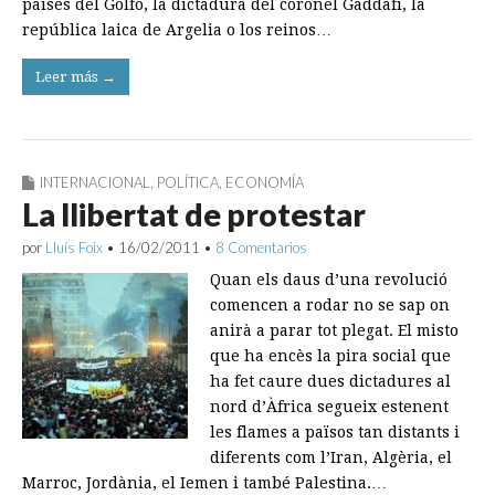
países del Golfo, la dictadura del coronel Gaddafi, la
república laica de Argelia o los reinos…
Leer más →
INTERNACIONAL
,
POLÍTICA
,
ECONOMÍA
La llibertat de protestar
por
Lluís Foix
•
16/02/2011
•
8 Comentarios
Quan els daus d’una revolució
comencen a rodar no se sap on
anirà a parar tot plegat. El misto
que ha encès la pira social que
ha fet caure dues dictadures al
nord d’Àfrica segueix estenent
les flames a països tan distants i
diferents com l’Iran, Algèria, el
Marroc, Jordània, el Iemen i també Palestina.…