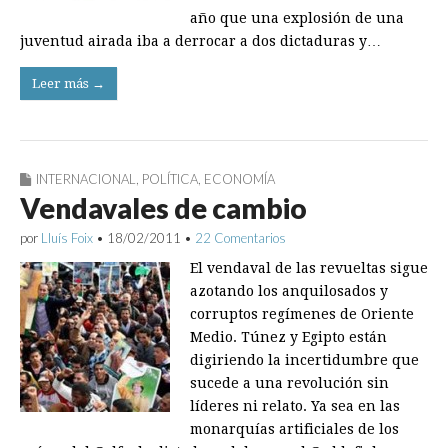
año que una explosión de una
juventud airada iba a derrocar a dos dictaduras y…
Leer más →
INTERNACIONAL
,
POLÍTICA
,
ECONOMÍA
Vendavales de cambio
por
Lluís Foix
•
18/02/2011
•
22 Comentarios
El vendaval de las revueltas sigue
azotando los anquilosados y
corruptos regímenes de Oriente
Medio. Túnez y Egipto están
digiriendo la incertidumbre que
sucede a una revolución sin
líderes ni relato. Ya sea en las
monarquías artificiales de los