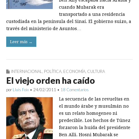
Ben Ally escapaba hacia Arabia y
cuando Mubarak era
transportado a una residencia
custodiada en la península del Sinaí. El gobierno suizo, a
través del ministerio de Asuntos…
Leer más →
INTERNACIONAL
,
POLÍTICA
,
ECONOMÍA
,
CULTURA
El viejo orden ha caído
por
Lluís Foix
•
24/02/2011
•
18 Comentarios
La secuencia de las revueltas en
el mundo árabe y musulmán no
es un relato homogeneo ni
predecible. Los hechos de Túnez
forzaron la huída del presidente
Ben Alli. Hosni Mubarak se