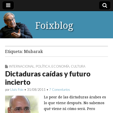
Foixblog
Etiqueta:
Mubarak
INTERNACIONAL
,
POLÍTICA
,
ECONOMÍA
,
CULTURA
Dictaduras caídas y futuro
incierto
por
Lluís Foix
•
31/08/2011
•
7 Comentarios
Lo peor de las dictaduras árabes es
lo que viene después. No sabemos
qué viene ni cómo será. Pero