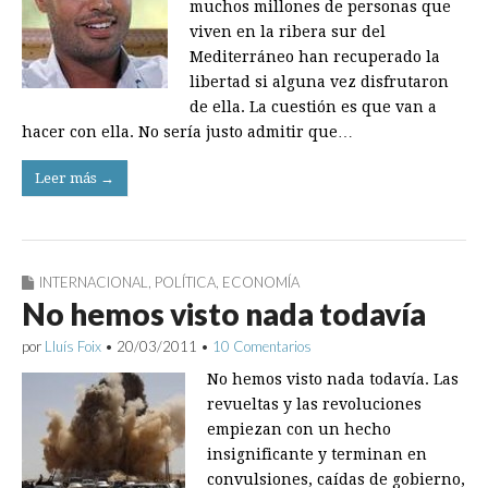
muchos millones de personas que
viven en la ribera sur del
Mediterráneo han recuperado la
libertad si alguna vez disfrutaron
de ella. La cuestión es que van a
hacer con ella. No sería justo admitir que…
Leer más →
INTERNACIONAL
,
POLÍTICA
,
ECONOMÍA
No hemos visto nada todavía
por
Lluís Foix
•
20/03/2011
•
10 Comentarios
No hemos visto nada todavía. Las
revueltas y las revoluciones
empiezan con un hecho
insignificante y terminan en
convulsiones, caídas de gobierno,