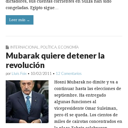
dictadores, sus cuentas corrientes en Suiza han sido
congeladas. Egipto sigue…
Leer más →
INTERNACIONAL
,
POLÍTICA
,
ECONOMÍA
Mubarak quiere detener la
revolución
por
Lluís Foix
•
10/02/2011
•
12 Comentarios
Hosni Mubarak no dimite y va a
continuar hasta las elecciones de
septiembre. Ha entregado
algunas funciones al
vicepresidente Omar Suleiman,
pero él se queda. Los cientos de
miles de cairotas concentrados en
la plaza Tahrir celebraron