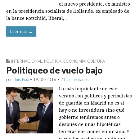
el nuevo presidente, ex ministro
en la presidencia socialista de Hollande, ex empleado de
la bance Rotschild, liberal,…
Leer más →
INTERNACIONAL
,
POLÍTICA
,
ECONOMÍA
,
CULTURA
Politiqueo de vuelo bajo
por
Lluís Foix
•
19/08/2016
•
21 Comentarios
Lo más inquietante de este
verano con políticos y periodistas
de guardia en Madrid no es si
hay o no investidura sino qué
gobierno tendremos antes o
después de unas hipotéticas
terceras elecciones en un año. Y
si con los pactos que pudieran