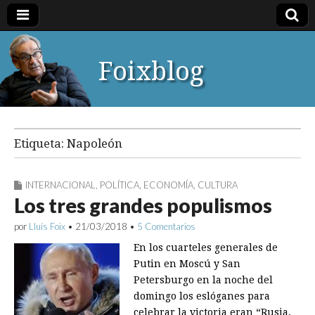
Foixblog
Etiqueta:
Napoleón
INTERNACIONAL
,
POLÍTICA
,
ECONOMÍA
,
CULTURA
Los tres grandes populismos
por
Lluís Foix
•
21/03/2018
•
5 Comentarios
En los cuarteles generales de
Putin en Moscú y San
Petersburgo en la noche del
domingo los eslóganes para
celebrar la victoria eran “Rusia,