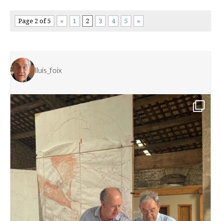
Page 2 of 5
«
1
2
3
4
5
»
lluis_foix