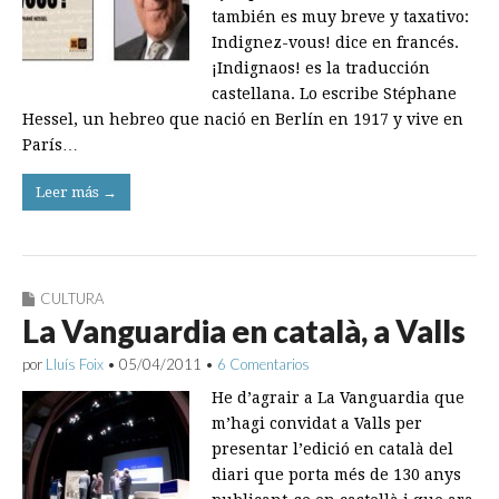
también es muy breve y taxativo:
Indignez-vous! dice en francés.
¡Indignaos! es la traducción
castellana. Lo escribe Stéphane
Hessel, un hebreo que nació en Berlín en 1917 y vive en
París…
Leer más →
CULTURA
La Vanguardia en català, a Valls
por
Lluís Foix
•
05/04/2011
•
6 Comentarios
He d’agrair a La Vanguardia que
m’hagi convidat a Valls per
presentar l’edició en català del
diari que porta més de 130 anys