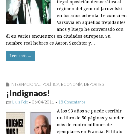
ilegal oposición democrática al
régimen del general Jaruzelski
en los años ochenta. Le conocí en
Varsovia en aquellos trepidantes
años y luego he conversado con
él en varios encuentros en ciudades europeas. Su
nombre real hebreo es Aaron Szechter y…
Leer más →
INTERNACIONAL
,
POLÍTICA
,
ECONOMÍA
,
DEPORTES
¡Indignaos!
por
Lluís Foix
•
06/04/2011
•
18 Comentarios
A los 93 años se puede escribir
un libro de 50 páginas y vender
más de cuatro millones de
ejemplares en Francia. El título