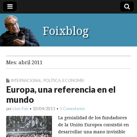
Foixblog
Mes:
abril 2011
INTERNACIONAL
,
POLÍTICA
,
ECONOMÍA
Europa, una referencia en el
mundo
por
Lluís Foix
•
10/04/2011
•
5 Comentarios
La genialidad de los fundadores
de la Unión Europea consistió en
desarrollar una mano invisible