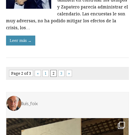
y Zapatero parecía administrar el
calendario. Las encuestas le son
muy adversas, no ha podido mitigar los efectos de la
crisis, los…
Leer más →
Page 2 of 3
«
1
2
3
»
lluis_foix