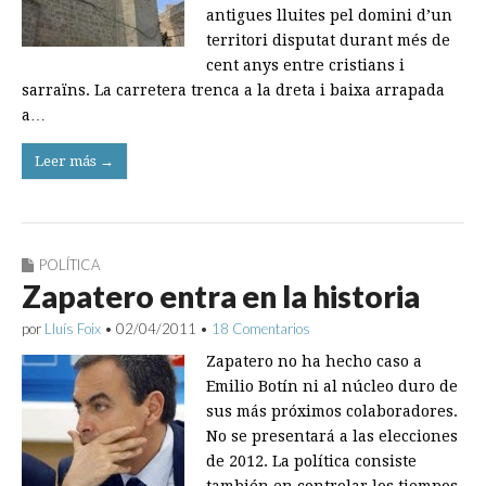
antigues lluites pel domini d’un
territori disputat durant més de
cent anys entre cristians i
sarraïns. La carretera trenca a la dreta i baixa arrapada
a…
Leer más →
POLÍTICA
Zapatero entra en la historia
por
Lluís Foix
•
02/04/2011
•
18 Comentarios
Zapatero no ha hecho caso a
Emilio Botín ni al núcleo duro de
sus más próximos colaboradores.
No se presentará a las elecciones
de 2012. La política consiste
también en controlar los tiempos