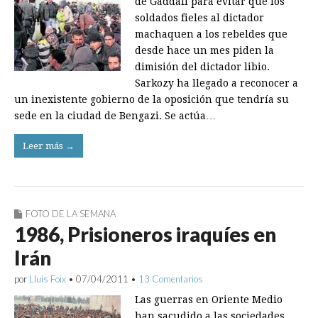
de Gaddafi para evitar que los
soldados fieles al dictador
machaquen a los rebeldes que
desde hace un mes piden la
dimisión del dictador libio.
Sarkozy ha llegado a reconocer a
un inexistente gobierno de la oposición que tendría su
sede en la ciudad de Bengazi. Se actúa…
Leer más →
FOTO DE LA SEMANA
1986, Prisioneros iraquíes en
Irán
por
Lluís Foix
•
07/04/2011
•
13 Comentarios
Las guerras en Oriente Medio
han sacudido a las sociedades