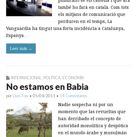
publicant-se en castellà i que ara
també ho farà en català. Com tots
els mitjans de comunicació que
perduren en el temps, La
Vanguardia ha tingut una forta incidència a Catalunya,
Espanya…
Leer más →
INTERNACIONAL
,
POLÍTICA
,
ECONOMÍA
No estamos en Babia
por
Lluís Foix
•
05/04/2011
•
14 Comentarios
Nadie sospecha ni por un
momento que las revueltas que
han derribado el concepto de
autoridad monolítica y despótica
en el mundo árabe y musulmán