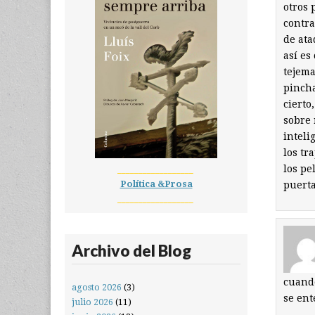
otros 
contra
de ata
así es
tejema
pincha
cierto
sobre 
inteli
los tr
los pe
__________________
Política &Prosa
puerta
__________________
Archivo del Blog
cuand
agosto 2026
(3)
se ent
julio 2026
(11)