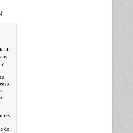
l
”
 desde
stoy
 y
nen
 caso
as
o
iones
je de