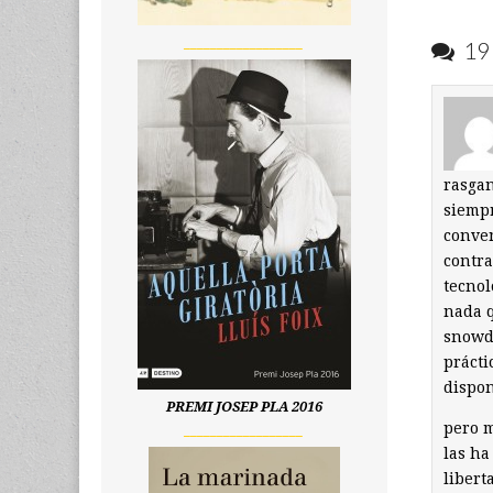
__________________
19 
rasgan
siempr
conven
contra
tecnol
nada q
snowde
prácti
dispon
PREMI JOSEP PLA 2016
pero 
__________________
las ha
libert