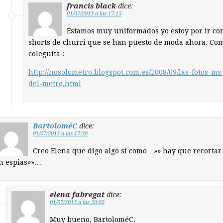
francis black
dice:
01/07/2013 a las 17:15
Estamos muy uniformados yo estoy por ir con
shorts de churri que se han puesto de moda ahora. Com
coleguita :
http://nosolometro.blogspot.com.es/2008/09/las-fotos-ms-
del-metro.html
BartoloméC
dice:
01/07/2013 a las 17:30
Creo Elena que digo algo sí como…»» hay que recortar
n espias»»…
elena fabregat
dice:
01/07/2013 a las 20:02
Muy bueno, BartoloméC.