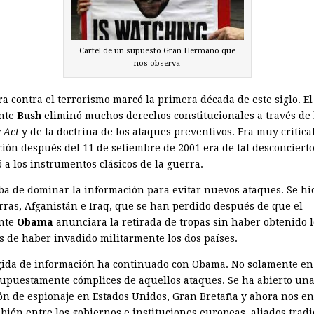
Cartel de un supuesto Gran Hermano que
nos observa
a contra el terrorismo marcó la primera década de este siglo. El
nte
Bush
eliminó muchos derechos constitucionales a través de 
c Act
y de la doctrina de los ataques preventivos. Era muy critica
ación después del 11 de setiembre de 2001 era de tal desconciert
 a los instrumentos clásicos de la guerra.
aba de dominar la información para evitar nuevos ataques. Se hi
rras, Afganistán e Iraq, que se han perdido después de que el
nte
Obama
anunciara la retirada de tropas sin haber obtenido l
os de haber invadido militarmente los dos países.
gida de información ha continuado con Obama. No solamente en
supuestamente cómplices de aquellos ataques. Se ha abierto un
ón de espionaje en Estados Unidos, Gran Bretaña y ahora nos e
bién entre los gobiernos e instituciones europeas, aliados tradi