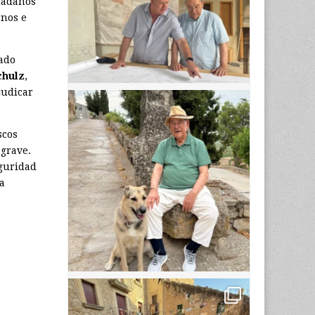
udadanos
rnos e
ado
chulz
,
judicar
scos
 grave.
eguridad
a