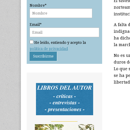
El sist
Nombre*
norteam
institu
A falta
Email*
indigna
ha dich
He leído, entiendo y acepto la
la marc
política de privacidad
No es u
duros de
Lo que s
se ha p
libertad
_______________