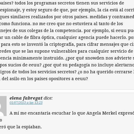
países? todos los programas secretos tienen sus servicios de
espionaje, y estoy seguro de que, por ejemplo, la cia está al corr
ques similares realizados por otros países. medidas y contramed
 como funciona. no me creo que no estuviera al tanto de los
nejes de sus colegas de la competencia. por ejemplo, si eeuu p
r un cable de fibra óptica, cualquier agencia puede hacerlo. po
, para esto se inventó la criptografía, para cifrar mensajes que c
redes que se las supone vulnerables para cualquier servicio de
gencia mínimamente instruido. ¿por qué snowden nos advierte 
apos sucios de eeuu? ¿por qué su pedagogía no incluye alertarn
ligros de todos los servicios secretos? ¿o no ha querido cerrarse 
 del asilo en los países opositores a eeuu?
elena fabregat
dice:
01/07/2013 a las 13:23
A mí me encantaría escuchar lo que Angela Merkel expres
o
eró que la espiaban.