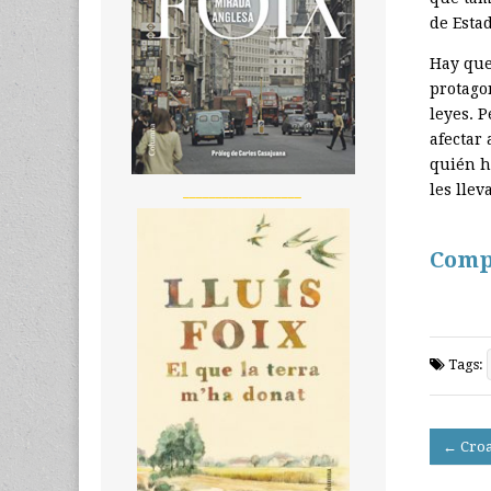
de Esta
Hay que
protago
leyes. 
afectar 
quién h
les lle
__________________
Comp
Tags:
Post
← Croac
navigati