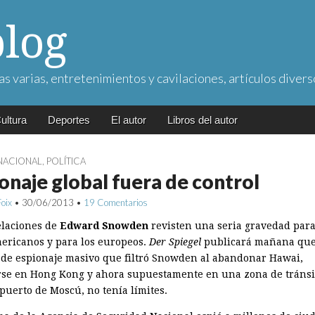
blog
as varias, entretenimientos y cavilaciones, artículos divers
ultura
Deportes
El autor
Libros del autor
NACIONAL
,
POLÍTICA
onaje global fuera de control
Foix
•
30/06/2013
•
19 Comentarios
elaciones de
Edward Snowden
revisten una seria gravedad para
ericanos y para los europeos.
Der Spiegel
publicará mañana que
 de espionaje masivo que filtró Snowden al abandonar Hawai,
rse en Hong Kong y ahora supuestamente en una zona de tránsi
puerto de Moscú, no tenía límites.