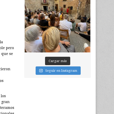
la
ble pero
o que se
Cargar más
cieron
Seguir en Instagram
os
 los
a gran
nteramos
cionales