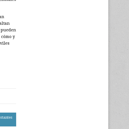
han
altan
s pueden
 cómo y
viles
estantes