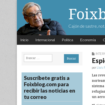
Foix
Cajón de sastre, not
Main
Skip
Inicio
Internacional
Política
Economía
C
menu
to
content
INTER
Buscar:
Espi
por
Lluís 
Las rev
Suscríbete gratis a
norteam
Foixblog.com para
sistema
recibir las noticias en
refugia
tu correo
un aero