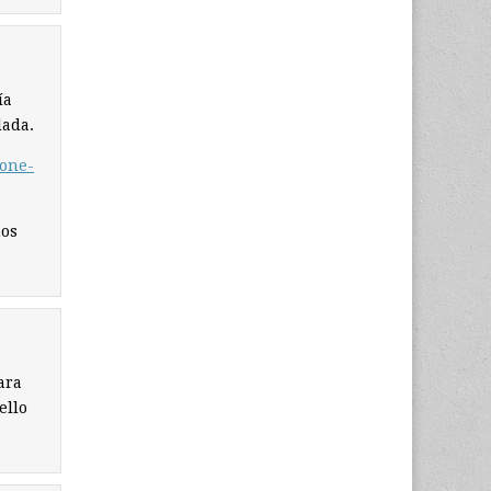
ía
lada.
tone-
mos
ara
ello