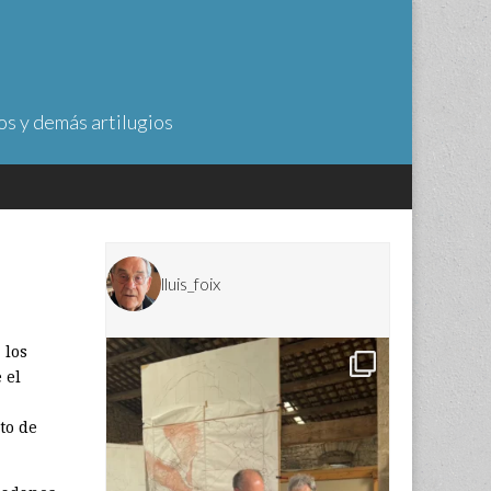
os y demás artilugios
lluis_foix
 los
 el
to de