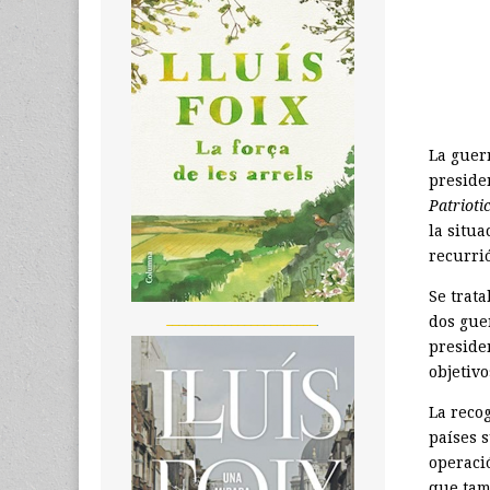
La guerr
preside
Patrioti
la situ
recurrió
Se trat
_______________________
dos gue
preside
objetiv
La reco
países 
operaci
que tam