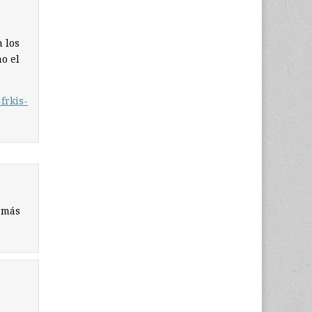
 los
o el
frkis-
 más