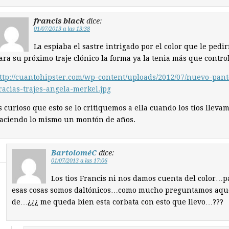
francis black
dice:
01/07/2013 a las 13:38
La espiaba el sastre intrigado por el color que le pedir
ara su próximo traje clónico la forma ya la tenia más que contro
ttp://cuantohipster.com/wp-content/uploads/2012/07/nuevo-pan
racias-trajes-angela-merkel.jpg
s curioso que esto se lo critiquemos a ella cuando los tíos lleva
aciendo lo mismo un montón de años.
BartoloméC
dice:
01/07/2013 a las 17:06
Los tios Francis ni nos damos cuenta del color…p
esas cosas somos daltónicos…como mucho preguntamos aqu
de…¿¿¿ me queda bien esta corbata con esto que llevo…???