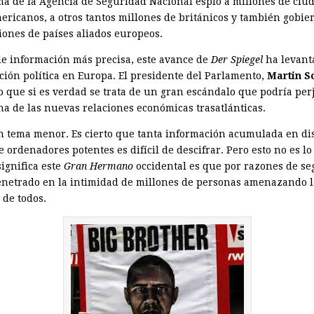
ema de la Agencia de Seguridad Nacional espió a millones de ci
ericanos, a otros tantos millones de británicos y también gobie
ciones de países aliados europeos.
 de información más precisa, este avance de
Der Spiegel
ha levant
ción política en Europa. El presidente del Parlamento,
Martin S
o que si es verdad se trata de un gran escándalo que podría per
ha de las nuevas relaciones económicas trasatlánticas.
n tema menor. Es cierto que tanta información acumulada en di
 ordenadores potentes es difícil de descifrar. Pero esto no es lo
ignifica este
Gran Hermano
occidental es que por razones de s
enetrado en la intimidad de millones de personas amenazando l
 de todos.