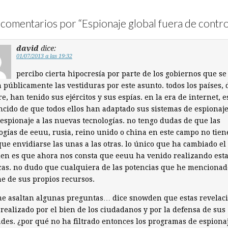
comentarios por “
Espionaje global fuera de contro
david
dice:
01/07/2013 a las 19:32
percibo cierta hipocresía por parte de los gobiernos que se
 públicamente las vestiduras por este asunto. todos los países,
e, han tenido sus ejércitos y sus espías. en la era de internet, e
cido de que todos ellos han adaptado sus sistemas de espionaje
espionaje a las nuevas tecnologías. no tengo dudas de que las
ogías de eeuu, rusia, reino unido o china en este campo no tie
ue envidiarse las unas a las otras. lo único que ha cambiado el
n es que ahora nos consta que eeuu ha venido realizando est
cas. no dudo que cualquiera de las potencias que he mencionad
e de sus propios recursos.
me asaltan algunas preguntas… dice snowden que estas revelac
 realizado por el bien de los ciudadanos y por la defensa de sus
ades. ¿por qué no ha filtrado entonces los programas de espiona