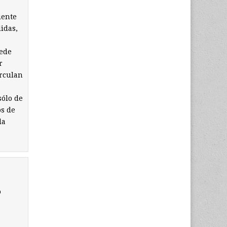
iente
idas,
uede
r
irculan
sólo de
os de
la
ó