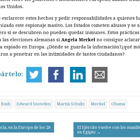
dos Unidos.
 esclarecer estos hechos y pedir responsabilidades a quienes 
nizado este espionaje masivo. Los Estados cometen abusos y se s
Pero si se descubren no pueden quedar inmunes. Estos práctica
a las elecciones alemanas si
Angela Merkel
no consigue aclarar
a espiado en Europa. ¿Dónde se guarda la información?¿qué mó
varon a penetrar en las intimidades de tantos ciudadanos?
ártelo:
Bush
Edward Snowden
Martin Schultz
Merkel
Obama
ia, en la Europa de los 28
El Ejército vuelve con los manif
en Egipto →
on