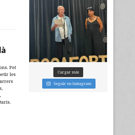
là
ons. Pot
Cargar más
etir les
arrers
Seguir en Instagram
s,
,
aris.