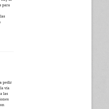
s para
 las
a
a pedir
la vía
a las
ciones
Con