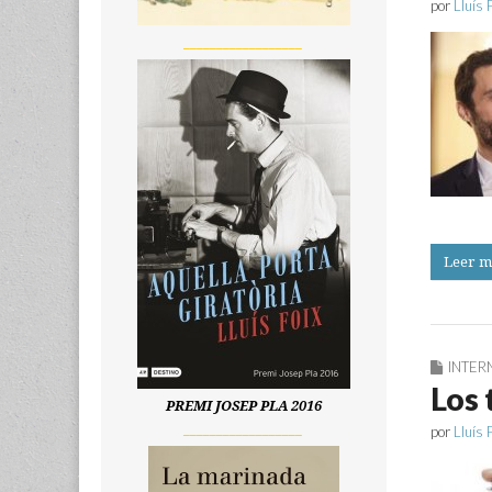
por
Lluís 
__________________
Leer m
INTER
Los
PREMI JOSEP PLA 2016
__________________
por
Lluís 