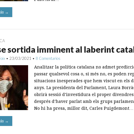
ás →
ICA
e sortida imminent al laberint cata
Foix
•
23/03/2021
•
8 Comentarios
Analitzar la política catalana no admet predicci
passar qualsevol cosa o, si més no, es poden rep
situacions inesperades que hem viscut en els d
anys. La presidenta del Parlament, Laura Borrà
obrirà sessió d’investidura el proper divendres
després d’haver parlat amb els grups parlament
No hi ha presa, millor dit, Carles Puigdemont…
ás →