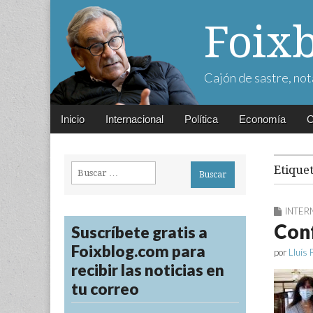
Foix
Cajón de sastre, not
Main
Skip
Inicio
Internacional
Política
Economía
C
menu
to
content
Buscar:
Etique
INTER
Conf
Suscríbete gratis a
Foixblog.com para
por
Lluís 
recibir las noticias en
tu correo