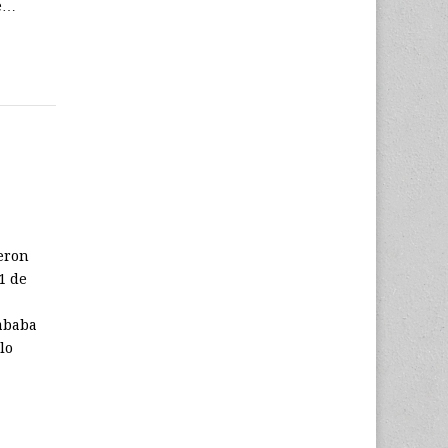
ue…
eron
1 de
ababa
lo