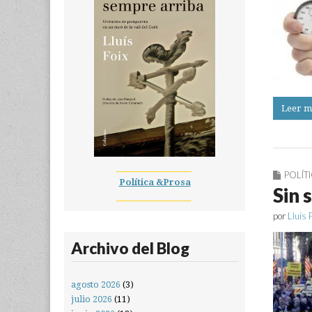
Leer m
__________________
POLÍT
Política &Prosa
Sin 
__________________
por
Lluís 
Archivo del Blog
agosto 2026
(3)
julio 2026
(11)