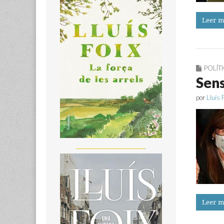
Leer m
POLÍT
Sens
por
Lluís 
_______________________
Leer m