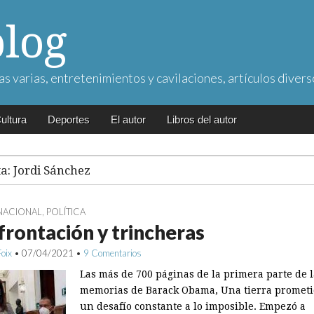
blog
as varias, entretenimientos y cavilaciones, artículos divers
ultura
Deportes
El autor
Libros del autor
ta:
Jordi Sánchez
NACIONAL
,
POLÍTICA
rontación y trincheras
Foix
•
07/04/2021
•
9 Comentarios
Las más de 700 páginas de la primera parte de l
memorias de Barack Obama, Una tierra prometi
un desafío constante a lo imposible. Empezó a