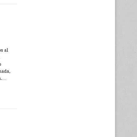
s al
l
o
nada,
a.…