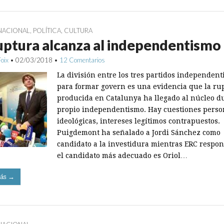
NACIONAL
,
POLÍTICA
,
CULTURA
uptura alcanza al independentismo
Foix
•
02/03/2018
•
12 Comentarios
La división entre los tres partidos independent
para formar govern es una evidencia que la ru
producida en Catalunya ha llegado al núcleo d
propio independentismo. Hay cuestiones perso
ideológicas, intereses legítimos contrapuestos.
Puigdemont ha señalado a Jordi Sánchez como
candidato a la investidura mientras ERC respo
el candidato más adecuado es Oriol…
ás →