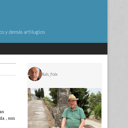
os y demás artilugios
lluis_foix
as
da , son