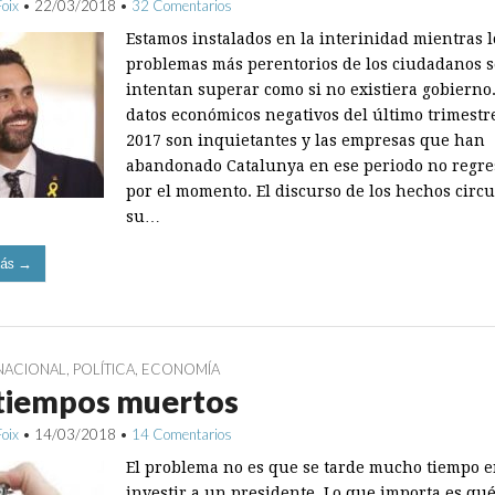
Foix
•
22/03/2018
•
32 Comentarios
Estamos instalados en la interinidad mientras l
problemas más perentorios de los ciudadanos s
intentan superar como si no existiera gobierno.
datos económicos negativos del último trimestr
2017 son inquietantes y las empresas que han
abandonado Catalunya en ese periodo no regr
por el momento. El discurso de los hechos circu
su…
ás →
NACIONAL
,
POLÍTICA
,
ECONOMÍA
 tiempos muertos
Foix
•
14/03/2018
•
14 Comentarios
El problema no es que se tarde mucho tiempo 
investir a un presidente. Lo que importa es qué