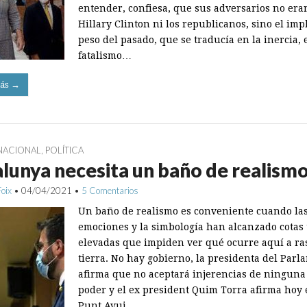
entender, confiesa, que sus adversarios no era
Hillary Clinton ni los republicanos, sino el imp
peso del pasado, que se traducía en la inercia, 
fatalismo…
ás →
NACIONAL
,
POLÍTICA
lunya necesita un baño de realism
Foix
•
04/04/2021
•
5 Comentarios
Un baño de realismo es conveniente cuando la
emociones y la simbología han alcanzado cotas
elevadas que impiden ver qué ocurre aquí a ra
tierra. No hay gobierno, la presidenta del Parl
afirma que no aceptará injerencias de ninguna
poder y el ex president Quim Torra afirma hoy 
Punt Avui…