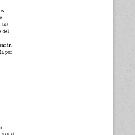
os
e
 Los
e del
esarán
la por
en
 hay al