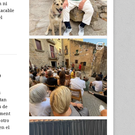
n ni
lacable
el
o
s
 tan
s de
ament
 otro
en el