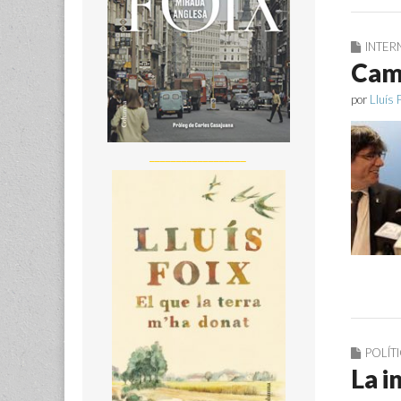
INTER
Camb
por
Lluís 
__________________
POLÍT
La i