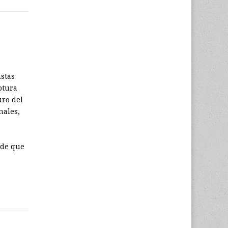
istas
ptura
uro del
nales,
nde que