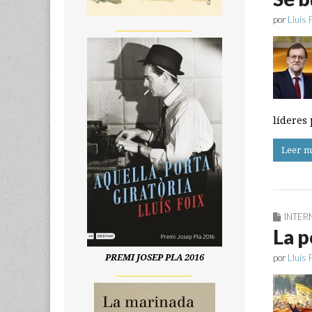
por
Lluís 
__________________
líderes
Leer m
INTER
La p
por
Lluís 
PREMI JOSEP PLA 2016
__________________