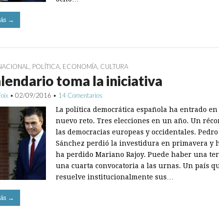
ás →
NACIONAL
,
POLÍTICA
,
ECONOMÍA
,
CULTURA
alendario toma la iniciativa
Foix
•
02/09/2016
•
14 Comentarios
La política democrática española ha entrado en
nuevo reto. Tres elecciones en un año. Un réco
las democracias europeas y occidentales. Pedro
Sánchez perdió la investidura en primavera y h
ha perdido Mariano Rajoy. Puede haber una ter
una cuarta convocatoria a las urnas. Un país q
resuelve institucionalmente sus…
ás →