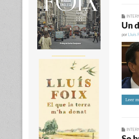
INTER
Un d
por
Lluís 
__________________
Leer m
INTER
Se b