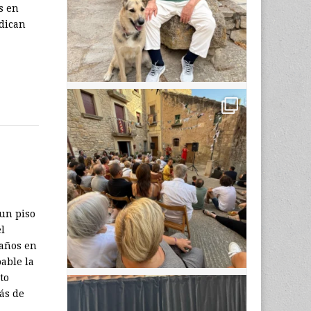
s en
ndican
 un piso
el
caños en
bable la
to
ás de