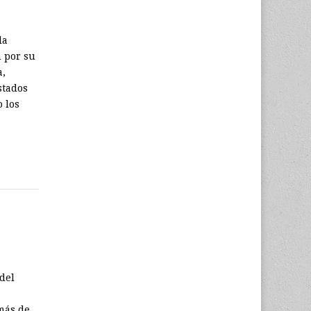
la
n por su
a,
stados
 los
del
más de