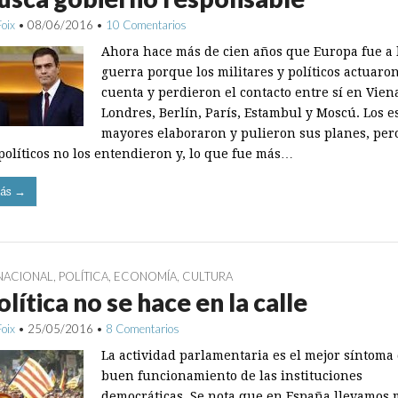
Foix
•
08/06/2016
•
10 Comentarios
Ahora hace más de cien años que Europa fue a 
guerra porque los militares y políticos actuaro
cuenta y perdieron el contacto entre sí en Vien
Londres, Berlín, París, Estambul y Moscú. Los e
mayores elaboraron y pulieron sus planes, pero
 políticos no los entendieron y, lo que fue más…
ás →
NACIONAL
,
POLÍTICA
,
ECONOMÍA
,
CULTURA
olítica no se hace en la calle
Foix
•
25/05/2016
•
8 Comentarios
La actividad parlamentaria es el mejor síntoma 
buen funcionamiento de las instituciones
democráticas. Se nota que en España llevamos 