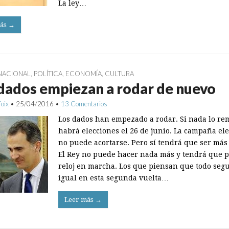
La ley…
ás →
NACIONAL
,
POLÍTICA
,
ECONOMÍA
,
CULTURA
dados empiezan a rodar de nuevo
Foix
•
25/04/2016
•
13 Comentarios
Los dados han empezado a rodar. Si nada lo re
habrá elecciones el 26 de junio. La campaña ele
no puede acortarse. Pero sí tendrá que ser más 
El Rey no puede hacer nada más y tendrá que p
reloj en marcha. Los que piensan que todo seg
igual en esta segunda vuelta…
Leer más →