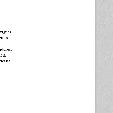
dríguez
ayuno
adores.
abía
ricana