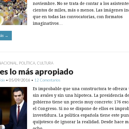
noviembre. No se trata de contar a los asistente
cientos de miles, más o menos. Las imágenes i
que en todas las convocatorias, con formatos
imaginativos…
ás →
NACIONAL
,
POLÍTICA
,
CULTURA
 es lo más apropiado
Foix
•
05/09/2016
•
12 Comentarios
Es improbable que una constructora te ofrezca
sin avales y sin una hipoteca. La presidencia d
gobierno tiene un precio muy concreto: 176 es
el Congreso. Si no se dispone de ellos es impro
investidura. La política española tiene este pun
quijotesco de ignorar la realidad. Desde hace m
ocho…