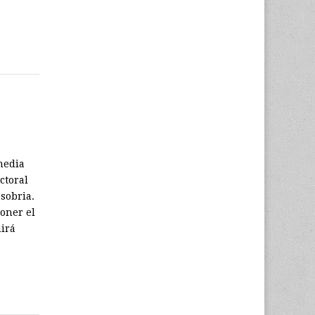
media
ctoral
sobria.
oner el
uirá