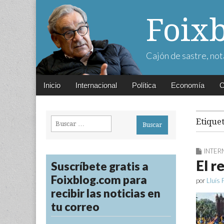
Foix
Cajón de sastre, not
Main
Skip
Inicio
Internacional
Política
Economía
C
menu
to
content
Buscar:
Etique
INTER
El r
Suscríbete gratis a
Foixblog.com para
por
Lluís 
recibir las noticias en
tu correo