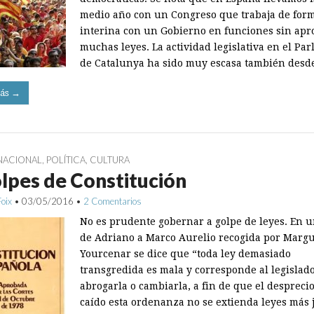
medio año con un Congreso que trabaja de for
interina con un Gobierno en funciones sin apr
muchas leyes. La actividad legislativa en el Pa
de Catalunya ha sido muy escasa también des
ás →
NACIONAL
,
POLÍTICA
,
CULTURA
lpes de Constitución
Foix
•
03/05/2016
•
2 Comentarios
No es prudente gobernar a golpe de leyes. En u
de Adriano a Marco Aurelio recogida por Margu
Yourcenar se dice que “toda ley demasiado
transgredida es mala y corresponde al legislad
abrogarla o cambiarla, a fin de que el despreci
caído esta ordenanza no se extienda leyes más j