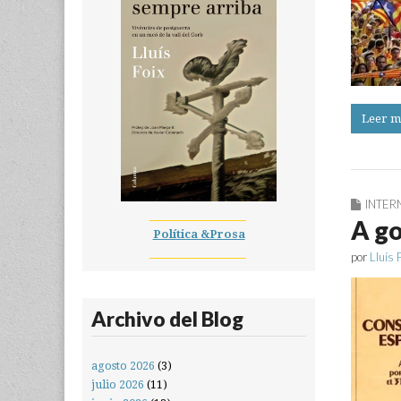
Leer m
INTER
__________________
A go
Política &Prosa
__________________
por
Lluís 
Archivo del Blog
agosto 2026
(3)
julio 2026
(11)