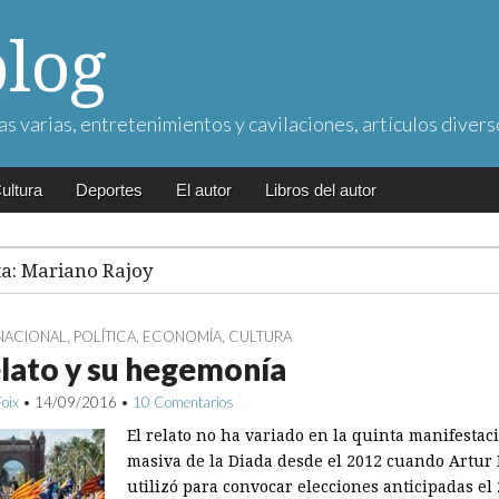
blog
as varias, entretenimientos y cavilaciones, artículos divers
ultura
Deportes
El autor
Libros del autor
ta:
Mariano Rajoy
NACIONAL
,
POLÍTICA
,
ECONOMÍA
,
CULTURA
elato y su hegemonía
Foix
•
14/09/2016
•
10 Comentarios
El relato no ha variado en la quinta manifestac
masiva de la Diada desde el 2012 cuando Artur 
utilizó para convocar elecciones anticipadas el