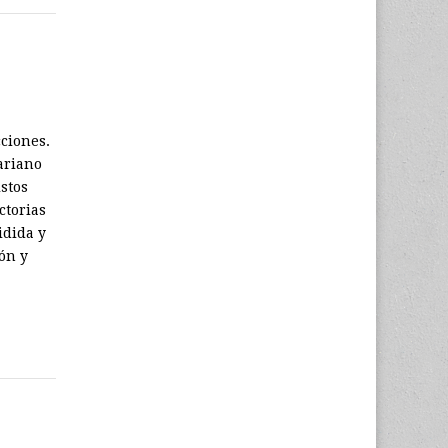
ciones.
ariano
stos
ctorias
idida y
ión y