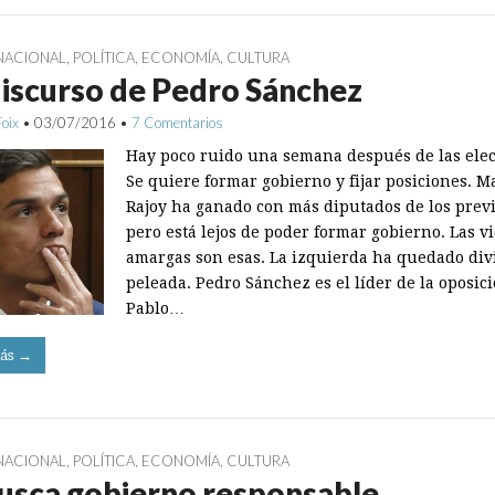
NACIONAL
,
POLÍTICA
,
ECONOMÍA
,
CULTURA
iscurso de Pedro Sánchez
Foix
•
03/07/2016
•
7 Comentarios
Hay poco ruido una semana después de las elec
Se quiere formar gobierno y fijar posiciones. M
Rajoy ha ganado con más diputados de los previ
pero está lejos de poder formar gobierno. Las vi
amargas son esas. La izquierda ha quedado div
peleada. Pedro Sánchez es el líder de la oposic
Pablo…
ás →
NACIONAL
,
POLÍTICA
,
ECONOMÍA
,
CULTURA
usca gobierno responsable