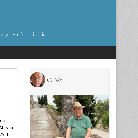
os y demás artilugios
lluis_foix
ión
Mas la
 25 de