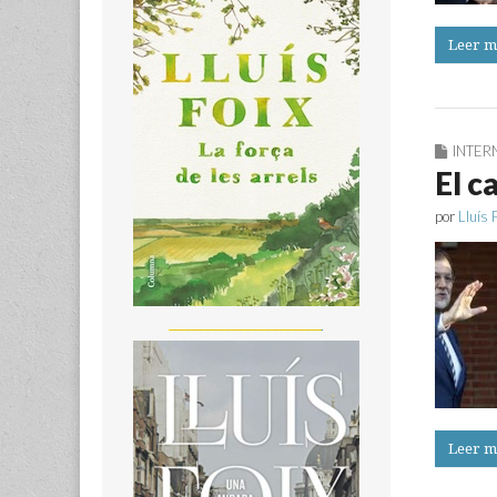
Leer m
INTER
El c
por
Lluís 
_______________________
Leer m