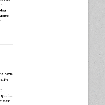
ma
obar
rlament
de…
na carta
erite
or
o que ha
ustas”.