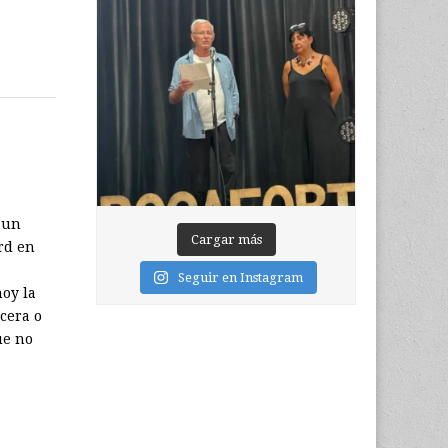
 un
Cargar más
rd en
Seguir en Instagram
oy la
cera o
ue no