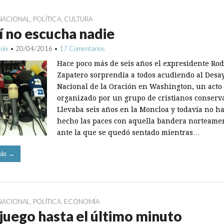
NACIONAL
,
POLÍTICA
,
CULTURA
 no escucha nadie
Foix
•
20/04/2016
•
17 Comentarios
Hace poco más de seis años el expresidente Ro
Zapatero sorprendía a todos acudiendo al Des
Nacional de la Oración en Washington, un acto
organizado por un grupo de cristianos conserv
Llevaba seis años en la Moncloa y todavía no h
hecho las paces con aquella bandera norteame
ante la que se quedó sentado mientras…
ás →
NACIONAL
,
POLÍTICA
,
ECONOMÍA
juego hasta el último minuto